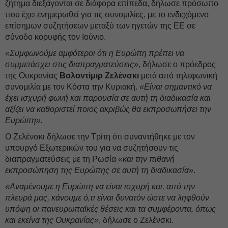
ζήτημα διεξάγονται σε διάφορα επίπεδα, δήλωσε πρόσωπο
που έχει ενημερωθεί για τις συνομιλίες, με το ενδεχόμενο
επίσημων συζητήσεων μεταξύ των ηγετών της ΕΕ σε
σύνοδο κορυφής τον Ιούνιο.
«Συμφωνούμε αμφότεροι ότι η Ευρώπη πρέπει να
συμμετάσχει στις διαπραγματεύσεις»
, δήλωσε ο πρόεδρος
της Ουκρανίας
Βολοντίμιρ Ζελένσκι
μετά από τηλεφωνική
συνομιλία με τον Κόστα την Κυριακή.
«Είναι σημαντικό να
έχει ισχυρή φωνή και παρουσία σε αυτή τη διαδικασία και
αξίζει να καθοριστεί ποιος ακριβώς θα εκπροσωπήσει την
Ευρώπη».
Ο Ζελένσκι δήλωσε την Τρίτη ότι συναντήθηκε με τον
υπουργό Εξωτερικών του για να συζητήσουν τις
διαπραγματεύσεις με τη Ρωσία
«και την πιθανή
εκπροσώπηση της Ευρώπης σε αυτή τη διαδικασία»
.
«Αναμένουμε η Ευρώπη να είναι ισχυρή και, από την
πλευρά μας, κάνουμε ό,τι είναι δυνατόν ώστε να ληφθούν
υπόψη οι πανευρωπαϊκές θέσεις και τα συμφέροντα, όπως
και εκείνα της Ουκρανίας»
, δήλωσε ο Ζελένσκι.