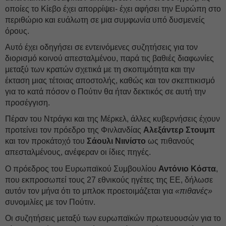
οποίες το Κίεβο έχει απορρίψει- έχει αφήσει την Ευρώπη στο
περιθώριο και ευάλωτη σε μια συμφωνία υπό δυσμενείς
όρους.
Αυτό έχει οδηγήσει σε εντεινόμενες συζητήσεις για τον
διορισμό κοινού απεσταλμένου, παρά τις βαθιές διαφωνίες
μεταξύ των κρατών σχετικά με τη σκοπιμότητα και την
έκταση μιας τέτοιας αποστολής, καθώς και τον σκεπτικισμό
για το κατά πόσον ο Πούτιν θα ήταν δεκτικός σε αυτή την
προσέγγιση.
Πέραν του Ντράγκι και της Μέρκελ, άλλες κυβερνήσεις έχουν
προτείνει τον πρόεδρο της Φινλανδίας
Αλεξάντερ Στουμπ
και τον προκάτοχό του
Σάουλι Νιινίστο
ως πιθανούς
απεσταλμένους, ανέφεραν οι ίδιες πηγές.
Ο πρόεδρος του Ευρωπαϊκού Συμβουλίου
Αντόνιο Κόστα
,
που εκπροσωπεί τους 27 εθνικούς ηγέτες της ΕΕ, δήλωσε
αυτόν τον μήνα ότι το μπλοκ προετοιμάζεται για
«πιθανές»
συνομιλίες με τον Πούτιν.
Οι συζητήσεις μεταξύ των ευρωπαϊκών πρωτευουσών για το