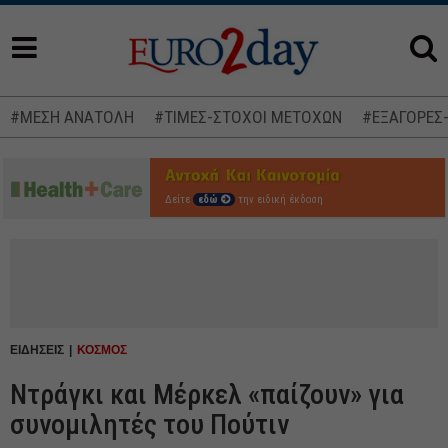
#ΜΕΣΗ ΑΝΑΤΟΛΗ
#ΤΙΜΕΣ-ΣΤΟΧΟΙ ΜΕΤΟΧΩΝ
#ΕΞΑΓΟΡΕΣ
Δείτε
εδώ
την ειδική έκδοση
ΕΙΔΗΣΕΙΣ
ΚΟΣΜΟΣ
Ντράγκι και Μέρκελ «παίζουν» για
συνομιλητές του Πούτιν