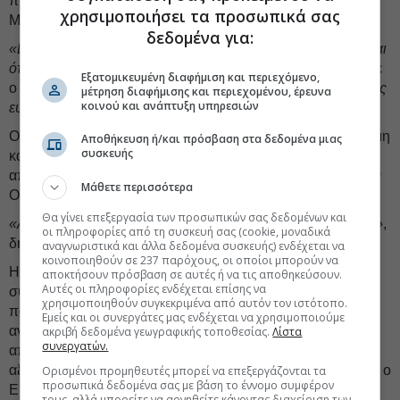
προσπάθειες για άνοιγμα διαύλου επικοινωνίας με τη
χρησιμοποιήσει τα προσωπικά σας
Μόσχα.
δεδομένα για:
«Ελπίζουμε ότι θα επικρατήσει μια πρακτική προσέγγιση και
ότι θα έχει κάποιου είδους πραγματικό αντίκτυπο»
, δήλωσε
Εξατομικευμένη διαφήμιση και περιεχόμενο,
ο Πεσκόφ.
«Ο Πούτιν απέχει
μόνο ένα τηλεφώνημα
για τις
μέτρηση διαφήμισης και περιεχομένου, έρευνα
κοινού και ανάπτυξη υπηρεσιών
ευρωπαϊκές χώρες».
Ορισμένες κυβερνήσεις εμφανίζονται απογοητευμένες ακόμη
Αποθήκευση ή/και πρόσβαση στα δεδομένα μιας
συσκευής
και από την ίδια τη συζήτηση και φοβούνται ότι αυτή θα
αποκαλύψει περαιτέρω τις διαιρέσεις της ΕΕ σχετικά με την
Μάθετε περισσότερα
Ουκρανία και τη Ρωσία.
Θα γίνει επεξεργασία των προσωπικών σας δεδομένων και
«Αυτό δεν είναι κάτι που συζητάς δημοσίως πριν το κάνεις»
,
οι πληροφορίες από τη συσκευή σας (cookie, μοναδικά
δήλωσε ένας διπλωμάτης της ΕΕ.
αναγνωριστικά και άλλα δεδομένα συσκευής) ενδέχεται να
κοινοποιηθούν σε 237 παρόχους, οι οποίοι μπορούν να
Η Ουκρανία θέλει η Ευρώπη να πιέσει τον Πούτιν να
αποκτήσουν πρόσβαση σε αυτές ή να τις αποθηκεύσουν.
Αυτές οι πληροφορίες ενδέχεται επίσης να
συμφωνήσει σε
άμεση κατάπαυση του πυρός
που θα
χρησιμοποιηθούν συγκεκριμένα από αυτόν τον ιστότοπο.
παγώσει τις σημερινές γραμμές του μετώπου, σύμφωνα με
Εμείς και οι συνεργάτες μας ενδέχεται να χρησιμοποιούμε
ανώτερο Ευρωπαίο αξιωματούχο. Ωστόσο, η Ρωσία
ακριβή δεδομένα γεωγραφικής τοποθεσίας.
Λίστα
συνεργατών.
απέρριψε κατηγορηματικά προσέγγιση Γάλλων
αξιωματούχων τον Φεβρουάριο.
«Ταπεινώθηκαν»
, δήλωσε ο
Ορισμένοι προμηθευτές μπορεί να επεξεργάζονται τα
προσωπικά δεδομένα σας με βάση το έννομο συμφέρον
Ευρωπαίος αξιωματούχος.
τους, αλλά μπορείτε να αρνηθείτε κάνοντας διαχείριση των