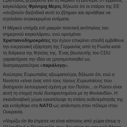
Ερωτηθείς ξεχωριστά για τη Μέρκελ τη Δευτέρα, ο Γερμανός
καγκελάριος
Φρίντριχ Μερτς
δήλωσε ότι οι εταίροι της ΕΕ
«συζητούν διεξοδικά αυτό το ζήτημα»
και αρνήθηκε να
σχολιάσει συγκεκριμένα ονόματα.
Η Μέρκελ υπήρξε επί μακρόν πολιτική αντίπαλος του
σημερινού καγκελάριου, ενώ ορισμένοι
Χριστιανοδημοκράτες
την έχουν επικρίνει επειδή εμβάθυνε
την ενεργειακή εξάρτηση της Γερμανίας από τη Ρωσία κατά
τη διάρκεια της θητείας της. Ένας βουλευτής του CDU
χαρακτήρισε την ιδέα να χρησιμοποιηθεί ως
διαπραγματεύτρια
«
παράλογη
»
.
Ανώτερος Ευρωπαίος αξιωματούχος δήλωσε ότι, ενώ ο
Νιινίστο
«είναι ένας από τους λίγους Ευρωπαίους που
διατηρούν λειτουργική σχέση με τον Πούτιν... οι Ρώσοι είναι
αυτή τη στιγμή πολύ δυσαρεστημένοι με τη Φινλανδία»
. Η
σκανδιναβική χώρα εγκατέλειψε τη στάση ουδετερότητάς της
και εντάχθηκε στο
NATO
ως απάντηση στον πόλεμο στην
Ουκρανία.
«Νομίζω ότι θα έπρεπε να είναι κάποιος από χώρα όπως η