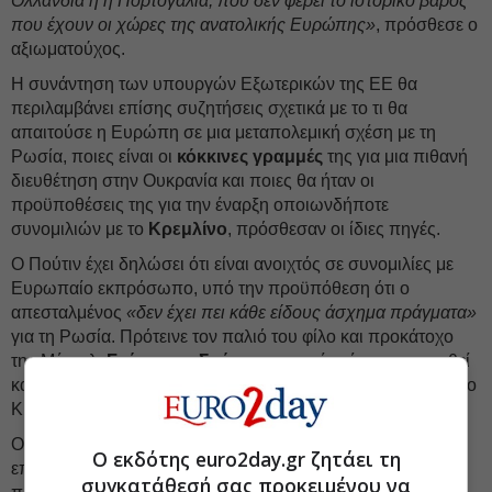
Ολλανδία ή η Πορτογαλία, που δεν φέρει το ιστορικό βάρος
που έχουν οι χώρες της ανατολικής Ευρώπης»
, πρόσθεσε ο
αξιωματούχος.
Η συνάντηση των υπουργών Εξωτερικών της ΕΕ θα
περιλαμβάνει επίσης συζητήσεις σχετικά με το τι θα
απαιτούσε η Ευρώπη σε μια μεταπολεμική σχέση με τη
Ρωσία, ποιες είναι οι
κόκκινες γραμμές
της για μια πιθανή
διευθέτηση στην Ουκρανία και ποιες θα ήταν οι
προϋποθέσεις της για την έναρξη οποιωνδήποτε
συνομιλιών με το
Κρεμλίνο
, πρόσθεσαν οι ίδιες πηγές.
Ο Πούτιν έχει δηλώσει ότι είναι ανοιχτός σε συνομιλίες με
Ευρωπαίο εκπρόσωπο, υπό την προϋπόθεση ότι ο
απεσταλμένος
«δεν έχει πει κάθε είδους άσχημα πράγματα»
για τη Ρωσία. Πρότεινε τον παλιό του φίλο και προκάτοχο
της Μέρκελ,
Γκέρχαρντ Σρέντερ
, ο οποίος έχει απορριφθεί
κατηγορηματικά τόσο από τους Ευρωπαίους όσο και από το
Κίεβο.
Ο
Ντμίτρι Πεσκόφ
, εκπρόσωπος του Ρώσου προέδρου,
Ο εκδότης euro2day.gr ζητάει τη
επαίνεσε την περασμένη εβδομάδα τις ευρωπαϊκές
συγκατάθεσή σας προκειμένου να