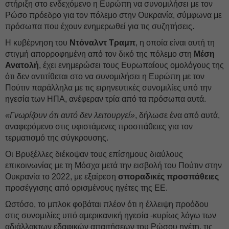
στήριξη στο ενδεχόμενο η Ευρώπη να συνομιλήσει με τον
Ρώσο πρόεδρο για τον πόλεμο στην Ουκρανία, σύμφωνα με
πρόσωπα που έχουν ενημερωθεί για τις συζητήσεις.
Η κυβέρνηση του
Ντόναλντ Τραμπ
, η οποία είναι αυτή τη
στιγμή απορροφημένη από τον δικό της πόλεμο στη
Μέση
Ανατολή
, έχει ενημερώσει τους Ευρωπαίους ομολόγους της
ότι δεν αντιτίθεται στο να συνομιλήσει η Ευρώπη με τον
Πούτιν παράλληλα με τις ειρηνευτικές συνομιλίες υπό την
ηγεσία των ΗΠΑ, ανέφεραν τρία από τα πρόσωπα αυτά.
«Γνωρίζουν ότι αυτό δεν λειτουργεί»
, δήλωσε ένα από αυτά,
αναφερόμενο στις υφιστάμενες προσπάθειες για τον
τερματισμό της σύγκρουσης.
Οι Βρυξέλλες διέκοψαν τους επίσημους διαύλους
επικοινωνίας με τη Μόσχα μετά την εισβολή του Πούτιν στην
Ουκρανία το 2022, με εξαίρεση
σποραδικές προσπάθειες
προσέγγισης από ορισμένους ηγέτες της ΕΕ.
Ωστόσο, το μπλοκ φοβάται πλέον ότι η έλλειψη προόδου
στις συνομιλίες υπό αμερικανική ηγεσία -κυρίως λόγω των
αδιάλλακτων εδαφικών απαιτήσεων του Ρώσου ηγέτη, τις