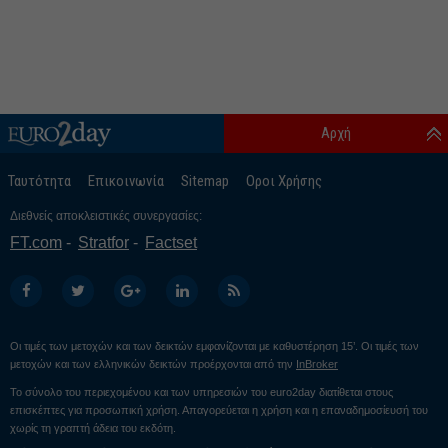
Αρχή
Ταυτότητα
Επικοινωνία
Sitemap
Οροι Χρήσης
Διεθνείς αποκλειστικές συνεργασίες:
FT.com
Stratfor
Factset
Οι τιμές των μετοχών και των δεικτών εμφανίζονται με καθυστέρηση 15’. Οι τιμές των
μετοχών και των ελληνικών δεικτών προέρχονται από την
InBroker
Το σύνολο του περιεχομένου και των υπηρεσιών του euro2day διατίθεται στους
επισκέπτες για προσωπική χρήση. Απαγορεύεται η χρήση και η επαναδημοσίευσή του
χωρίς τη γραπτή άδεια του εκδότη.