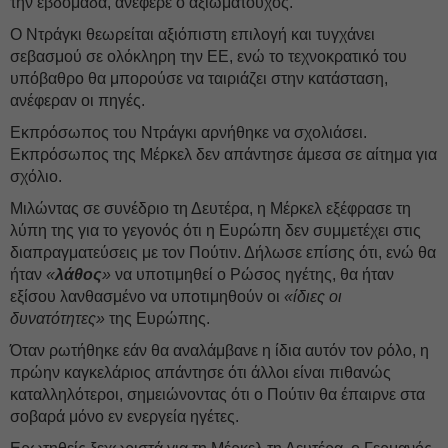
την εβδομάδα, ανέφερε ο αξιωματούχος.
Ο Ντράγκι θεωρείται αξιόπιστη επιλογή και τυγχάνει
σεβασμού σε ολόκληρη την ΕΕ, ενώ το τεχνοκρατικό του
υπόβαθρο θα μπορούσε να ταιριάζει στην κατάσταση,
ανέφεραν οι πηγές.
Εκπρόσωπος του Ντράγκι αρνήθηκε να σχολιάσει.
Εκπρόσωπος της Μέρκελ δεν απάντησε άμεσα σε αίτημα για
σχόλιο.
Μιλώντας σε συνέδριο τη Δευτέρα, η Μέρκελ εξέφρασε τη
λύπη της για το γεγονός ότι η Ευρώπη δεν συμμετέχει στις
διαπραγματεύσεις με τον Πούτιν. Δήλωσε επίσης ότι, ενώ θα
ήταν
«
λάθος
»
να υποτιμηθεί ο Ρώσος ηγέτης, θα ήταν
εξίσου λανθασμένο να υποτιμηθούν οι
«ίδιες οι
δυνατότητες»
της Ευρώπης.
Όταν ρωτήθηκε εάν θα αναλάμβανε η ίδια αυτόν τον ρόλο, η
πρώην καγκελάριος απάντησε ότι άλλοι είναι πιθανώς
καταλληλότεροι, σημειώνοντας ότι ο Πούτιν θα έπαιρνε στα
σοβαρά μόνο εν ενεργεία ηγέτες.