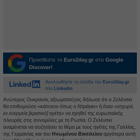
Προσθέστε το
Euro2day.gr
στο
Google
Discover!
Ακολουθήστε τη σελίδα του
Euro2day.gr
στο
Linkedin
Ανώτερος Ουκρανός αξιωματούχος δήλωσε ότι ο Ζελένσκι
θα επιθυμούσε
«κάποιον όπως ο Ντράγκι»
ή έναν
«ισχυρό,
εν ενεργεία [κρατικό] ηγέτη»
να ηγηθεί της ευρωπαϊκής
πλευράς στις συνομιλίες με τη Ρωσία. Ο Ζελένσκι
αναμένεται να συζητήσει το θέμα με τους ηγέτες της Γαλλίας,
της Γερμανίας και του
Ηνωμένου Βασιλείου
αργότερα αυτή