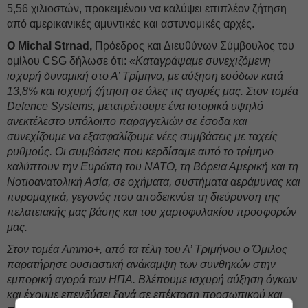
5,56 χιλιοστών, προκειμένου να καλύψει επιπλέον ζήτηση
από αμερικανικές αμυντικές και αστυνομικές αρχές.
Ο Michal Strnad,
Πρόεδρος και Διευθύνων Σύμβουλος του
ομίλου CSG δήλωσε ότι:
«Καταγράψαμε συνεχιζόμενη
ισχυρή δυναμική στο Α’ Τρίμηνο, με αύξηση εσόδων κατά
13,8% και ισχυρή ζήτηση σε όλες τις αγορές μας. Στον τομέα
Defence Systems, μετατρέπουμε ένα ιστορικά υψηλό
ανεκτέλεστο υπόλοιπο παραγγελιών σε έσοδα και
συνεχίζουμε να εξασφαλίζουμε νέες συμβάσεις με ταχείς
ρυθμούς. Οι συμβάσεις που κερδίσαμε αυτό το τρίμηνο
καλύπτουν την Ευρώπη του NATO, τη Βόρεια Αμερική και τη
Νοτιοανατολική Ασία, σε οχήματα, συστήματα αεράμυνας και
πυρομαχικά, γεγονός που αποδεικνύει τη διεύρυνση της
πελατειακής μας βάσης και του χαρτοφυλακίου προσφορών
μας.
Στον τομέα Ammo+, από τα τέλη του Α’ Τριμήνου ο Όμιλος
παρατήρησε ουσιαστική ανάκαμψη των συνθηκών στην
εμπορική αγορά των ΗΠΑ. Βλέπουμε ισχυρή αύξηση όγκων
και έχουμε επενδύσει ξανά σε επέκταση προσωπικού και