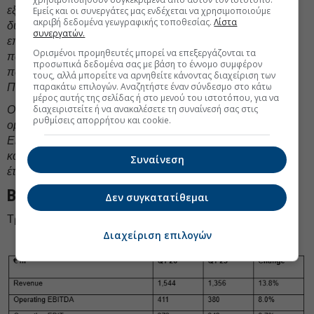
εξαγορές και συνεργασίες ώστε να επεκτείνουμε τις
Εμείς και οι συνεργάτες μας ενδέχεται να χρησιμοποιούμε
ακριβή δεδομένα γεωγραφικής τοποθεσίας.
Λίστα
δυνατότητές μας, να εισέλθουμε σε νέες αγορές και να
συνεργατών.
επιταχύνουμε την παραγωγική ανάπτυξη. Πρόσφατα
Ορισμένοι προμηθευτές μπορεί να επεξεργάζονται τα
παραδείγματα αποτελούν τα βήματα προς εσωτερική
προσωπικά δεδομένα σας με βάση το έννομο συμφέρον
παραγωγή προωθητικών υλών και η είσοδός μας στην
τους, αλλά μπορείτε να αρνηθείτε κάνοντας διαχείριση των
παρακάτω επιλογών. Αναζητήστε έναν σύνδεσμο στο κάτω
Πολωνία.
μέρος αυτής της σελίδας ή στο μενού του ιστοτόπου, για να
διαχειριστείτε ή να ανακαλέσετε τη συναίνεσή σας στις
Οι διαρθρωτικοί παράγοντες ζήτησης για τις λύσεις του
ρυθμίσεις απορρήτου και cookie.
ομίλου CSG είναι διαρκείς και ενισχύονται περαιτέρω.
Εισερχόμαστε στο υπόλοιπο του 2026 με αυτοπεποίθηση
και επιβεβαιώνουμε την καθοδήγηση για το σύνολο του
Συναίνεση
έτους»
.
Βασικά Οικονομικά Μεγέθη
Δεν συγκατατίθεμαι
Τρίμηνο που έληξε στις 31 Μαρτίου 2026
Διαχείριση επιλογών