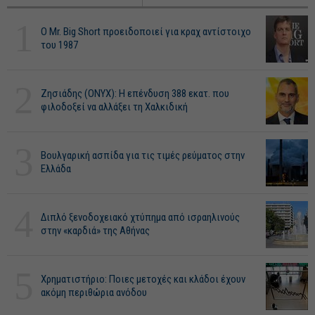
1
O Mr. Big Short προειδοποιεί για κραχ αντίστοιχο
του 1987
2
Ζησιάδης (ONYX): Η επένδυση 388 εκατ. που
φιλοδοξεί να αλλάξει τη Χαλκιδική
3
Βουλγαρική ασπίδα για τις τιμές ρεύματος στην
Ελλάδα
4
Διπλό ξενοδοχειακό χτύπημα από ισραηλινούς
στην «καρδιά» της Αθήνας
5
Χρηματιστήριο: Ποιες μετοχές και κλάδοι έχουν
ακόμη περιθώρια ανόδου