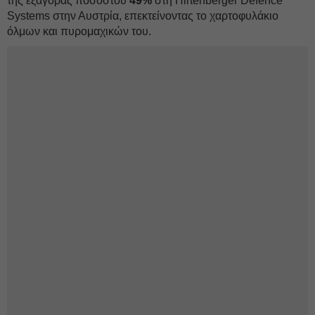
της εξαγοράς ποσοστού
49%
στη Hirtenberger Defence
Systems στην Αυστρία, επεκτείνοντας το χαρτοφυλάκιο
όλμων και πυρομαχικών του.