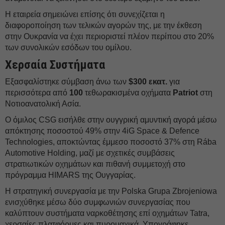
Η εταιρεία σημειώνει επίσης ότι συνεχίζεται η
διαφοροποίηση των τελικών αγορών της, με την έκθεση
στην Ουκρανία να έχει περιοριστεί πλέον περίπου στο 20%
των συνολικών εσόδων του ομίλου.
Χερσαία Συστήματα
Εξασφαλίστηκε σύμβαση άνω των
$300 εκατ.
για
περισσότερα από
100
τεθωρακισμένα οχήματα
Patriot
στη
Νοτιοανατολική Ασία.
Ο όμιλος CSG εισήλθε στην ουγγρική αμυντική αγορά μέσω
απόκτησης ποσοστού 49% στην 4iG Space & Defence
Technologies, αποκτώντας έμμεσο ποσοστό 37% στη Rába
Automotive Holding, μαζί με σχετικές συμβάσεις
στρατιωτικών οχημάτων και πιθανή συμμετοχή στο
πρόγραμμα HIMARS της Ουγγαρίας.
Η στρατηγική συνεργασία με την Polska Grupa Zbrojeniowa
ενισχύθηκε μέσω δύο συμφωνιών συνεργασίας που
καλύπτουν συστήματα ναρκοθέτησης επί οχημάτων Tatra,
χερσαίες πλατφόρμες και πυρομαχικά. Υπογράφηκε