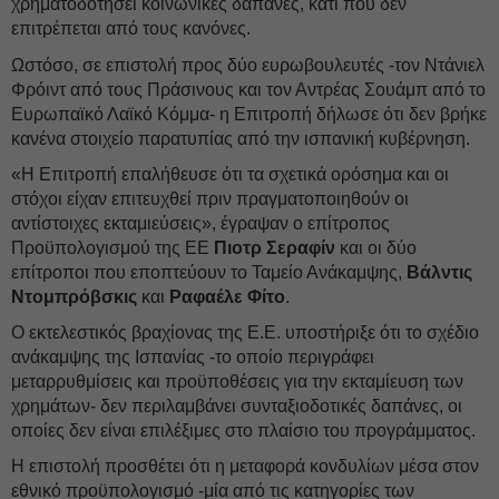
χρηματοδοτήσει κοινωνικές δαπάνες, κάτι που δεν
επιτρέπεται από τους κανόνες.
Ωστόσο, σε επιστολή προς δύο ευρωβουλευτές -τον Ντάνιελ
Φρόιντ από τους Πράσινους και τον Αντρέας Σουάμπ από το
Ευρωπαϊκό Λαϊκό Κόμμα- η Επιτροπή δήλωσε ότι δεν βρήκε
κανένα στοιχείο παρατυπίας από την ισπανική κυβέρνηση.
«Η Επιτροπή επαλήθευσε ότι τα σχετικά ορόσημα και οι
στόχοι είχαν επιτευχθεί πριν πραγματοποιηθούν οι
αντίστοιχες εκταμιεύσεις», έγραψαν ο επίτροπος
Προϋπολογισμού της ΕΕ
Πιοτρ Σεραφίν
και οι δύο
επίτροποι που εποπτεύουν το Ταμείο Ανάκαμψης,
Βάλντις
Ντομπρόβσκις
και
Ραφαέλε Φίτο
.
Ο εκτελεστικός βραχίονας της Ε.Ε. υποστήριξε ότι το σχέδιο
ανάκαμψης της Ισπανίας -το οποίο περιγράφει
μεταρρυθμίσεις και προϋποθέσεις για την εκταμίευση των
χρημάτων- δεν περιλαμβάνει συνταξιοδοτικές δαπάνες, οι
οποίες δεν είναι επιλέξιμες στο πλαίσιο του προγράμματος.
Η επιστολή προσθέτει ότι η μεταφορά κονδυλίων μέσα στον
εθνικό προϋπολογισμό -μία από τις κατηγορίες των