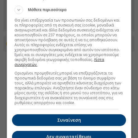
Μάθετε περισσότερα
Θα γίνει επεξεργασία των προσωπικών σας δεδομένων και
οι πληροφορίες από τη συσκευή σας (cookie, μοναδικά
αναγνωριστικά και άλλα δεδομένα συσκευής) ενδέχεται να
κοινοποιηθούν σε 237 παρόχους, οι οποίοι μπορούν να
αποκτήσουν πρόσβαση σε αυτές ή να τις αποθηκεύσουν.
Προσθέστε το euro2day.gr στο Discover
Αυτές οι πληροφορίες ενδέχεται επίσης να
χρησιμοποιηθούν συγκεκριμένα από αυτόν τον ιστότοπο.
Εμείς και οι συνεργάτες μας ενδέχεται να χρησιμοποιούμε
ακριβή δεδομένα γεωγραφικής τοποθεσίας.
Λίστα
συνεργατών.
Ορισμένοι προμηθευτές μπορεί να επεξεργάζονται τα
προσωπικά δεδομένα σας με βάση το έννομο συμφέρον
τους, αλλά μπορείτε να αρνηθείτε κάνοντας διαχείριση των
παρακάτω επιλογών. Αναζητήστε έναν σύνδεσμο στο κάτω
μέρος αυτής της σελίδας ή στο μενού του ιστοτόπου, για να
διαχειριστείτε ή να ανακαλέσετε τη συναίνεσή σας στις
ρυθμίσεις απορρήτου και cookie.
Συναίνεση
Δεν συγκατατίθεμαι