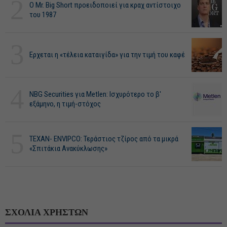
2
O Mr. Big Short προειδοποιεί για κραχ αντίστοιχο
του 1987
3
Ερχεται η «τέλεια καταιγίδα» για την τιμή του καφέ
4
NBG Securities για Metlen: Ισχυρότερο το β'
εξάμηνο, η τιμή-στόχος
5
ΤΕΧΑΝ- ENVIPCO: Τεράστιος τζίρος από τα μικρά
«Σπιτάκια Ανακύκλωσης»
ΣΧΟΛΙΑ ΧΡΗΣΤΩΝ