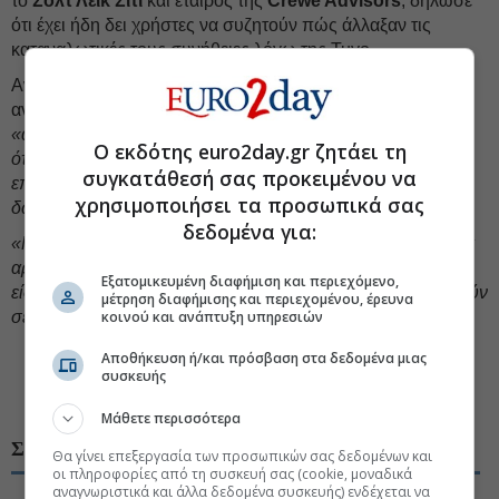
το
Σολτ Λέικ Σίτι
και εταίρος της
Crewe Advisors
, δήλωσε
ότι έχει ήδη δει χρήστες να συζητούν πώς άλλαξαν τις
καταναλωτικές τους συνήθειες λόγω της Tuyo.
Αναφέρθηκε σε χρήστη του Reddit — του οποίου η
ανάρτηση διαγράφηκε έκτοτε — που έγραψε ότι ο φίλος της
«αγοράζει το ίδιο προϊόν 10 φορές στο Amazon ελπίζοντας
Ο εκδότης euro2day.gr ζητάει τη
ότι μία από αυτές τις αγορές θα είναι δωρεάν, οπότε
συγκατάθεσή σας προκειμένου να
επιστρέφει τις εννέα και κρατά τη μία που απέκτησε
χρησιμοποιήσει τα προσωπικά σας
δωρεάν»
.
δεδομένα για:
«Μπορεί κανείς να φανταστεί πόσο γρήγορα οι εταιρείες θα
αρχίσουν να αποκλείουν, για να το πούμε απλά, αυτού του
Εξατομικευμένη διαφήμιση και περιεχόμενο,
είδους τους καταναλωτές επειδή προσπαθούν να εμπλακούν
μέτρηση διαφήμισης και περιεχομένου, έρευνα
σε τέτοια συμπεριφορά»
κοινού και ανάπτυξη υπηρεσιών
, δήλωσε ο Σούντιτ.
Αποθήκευση ή/και πρόσβαση στα δεδομένα μιας
συσκευής
#Ηλεκτρονικό εμπόριο
#Τυχερά παιχνίδια
Μάθετε περισσότερα
ΣΧΕΤΙΚΑ ΘΕΜΑΤΑ
Θα γίνει επεξεργασία των προσωπικών σας δεδομένων και
οι πληροφορίες από τη συσκευή σας (cookie, μοναδικά
αναγνωριστικά και άλλα δεδομένα συσκευής) ενδέχεται να