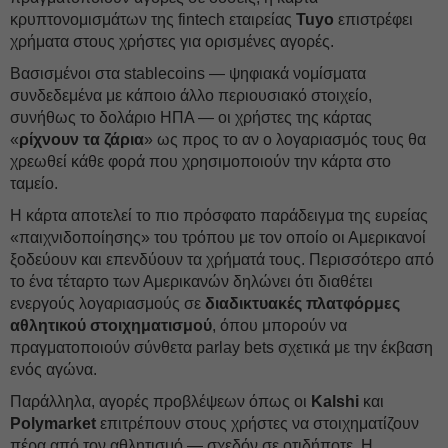
κρυπτονομισμάτων της fintech εταιρείας
Tuyo
επιστρέφει
χρήματα στους χρήστες για ορισμένες αγορές.
Βασισμένοι στα stablecoins — ψηφιακά νομίσματα
συνδεδεμένα με κάποιο άλλο περιουσιακό στοιχείο,
συνήθως το δολάριο ΗΠΑ — οι χρήστες της κάρτας
«
ρίχνουν τα ζάρια
» ως προς το αν ο λογαριασμός τους θα
χρεωθεί κάθε φορά που χρησιμοποιούν την κάρτα στο
ταμείο.
Η κάρτα αποτελεί το πιο πρόσφατο παράδειγμα της ευρείας
«παιχνιδοποίησης» του τρόπου με τον οποίο οι Αμερικανοί
ξοδεύουν και επενδύουν τα χρήματά τους. Περισσότερο από
το ένα τέταρτο των Αμερικανών δηλώνει ότι διαθέτει
ενεργούς λογαριασμούς σε
διαδικτυακές πλατφόρμες
αθλητικού στοιχηματισμού
, όπου μπορούν να
πραγματοποιούν σύνθετα parlay bets σχετικά με την έκβαση
ενός αγώνα.
Παράλληλα, αγορές προβλέψεων όπως οι
Kalshi
και
Polymarket
επιτρέπουν στους χρήστες να στοιχηματίζουν
πέρα από τον αθλητισμό — σχεδόν σε οτιδήποτε. Η