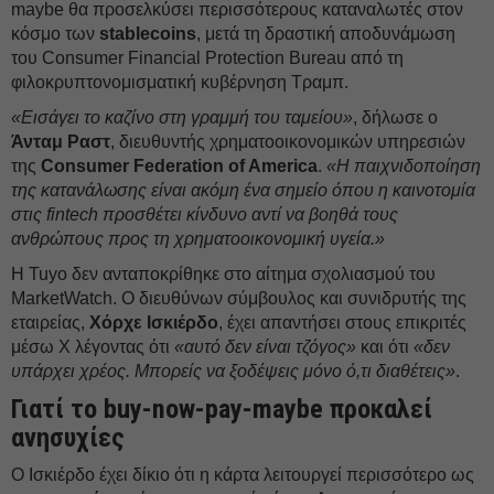
maybe θα προσελκύσει περισσότερους καταναλωτές στον
κόσμο των
stablecoins
, μετά τη δραστική αποδυνάμωση
του Consumer Financial Protection Bureau από τη
φιλοκρυπτονομισματική κυβέρνηση Τραμπ.
«Εισάγει το καζίνο στη γραμμή του ταμείου»
, δήλωσε ο
Άνταμ Ραστ
, διευθυντής χρηματοοικονομικών υπηρεσιών
της
Consumer Federation of America
.
«Η παιχνιδοποίηση
της κατανάλωσης είναι ακόμη ένα σημείο όπου η καινοτομία
στις fintech προσθέτει κίνδυνο αντί να βοηθά τους
ανθρώπους προς τη χρηματοοικονομική υγεία.»
Η Tuyo δεν ανταποκρίθηκε στο αίτημα σχολιασμού του
MarketWatch. Ο διευθύνων σύμβουλος και συνιδρυτής της
εταιρείας,
Χόρχε Ισκιέρδο
, έχει απαντήσει στους επικριτές
μέσω X λέγοντας ότι
«αυτό δεν είναι τζόγος»
και ότι
«δεν
υπάρχει χρέος. Μπορείς να ξοδέψεις μόνο ό,τι διαθέτεις»
.
Γιατί το buy-now-pay-maybe προκαλεί
ανησυχίες
Ο Ισκιέρδο έχει δίκιο ότι η κάρτα λειτουργεί περισσότερο ως