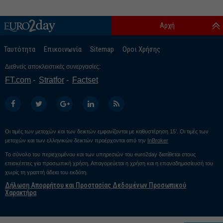
Αρχή
Ταυτότητα
Επικοινωνία
Sitemap
Οροι Χρήσης
Διεθνείς αποκλειστικές συνεργασίες:
FT.com
Stratfor
Factset
Οι τιμές των μετοχών και των δεικτών εμφανίζονται με καθυστέρηση 15’. Οι τιμές των
μετοχών και των ελληνικών δεικτών προέρχονται από την
InBroker
Το σύνολο του περιεχομένου και των υπηρεσιών του euro2day διατίθεται στους
επισκέπτες για προσωπική χρήση. Απαγορεύεται η χρήση και η επαναδημοσίευσή του
χωρίς τη γραπτή άδεια του εκδότη.
Δήλωση Απορρήτου και Προστασίας Δεδομένων Προσωπικού
Χαρακτήρα