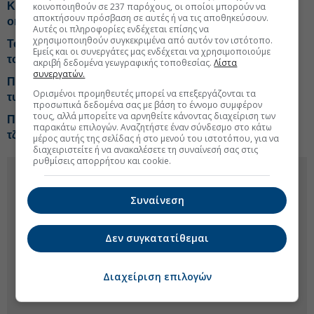
Κατενάτσιο από Μάλτα στο σχέδιο ΕΕ για το φόρο στο
κοινοποιηθούν σε 237 παρόχους, οι οποίοι μπορούν να
αποκτήσουν πρόσβαση σε αυτές ή να τις αποθηκεύσουν.
online στοίχημα
Αυτές οι πληροφορίες ενδέχεται επίσης να
χρησιμοποιηθούν συγκεκριμένα από αυτόν τον ιστότοπο.
Το online στοίχημα εκτόξευσε στο 1,17 δισ. τα έσοδα
Εμείς και οι συνεργάτες μας ενδέχεται να χρησιμοποιούμε
του Δημοσίου
ακριβή δεδομένα γεωγραφικής τοποθεσίας.
Λίστα
συνεργατών.
Ποιες ηλικίες Ελλήνων είναι οι πιο «ενεργές» στα
Ορισμένοι προμηθευτές μπορεί να επεξεργάζονται τα
τυχερά παιχνίδια
προσωπικά δεδομένα σας με βάση το έννομο συμφέρον
τους, αλλά μπορείτε να αρνηθείτε κάνοντας διαχείριση των
Πόσοι Ελληνες στρέφονται στον παράνομο τζόγο,
παρακάτω επιλογών. Αναζητήστε έναν σύνδεσμο στο κάτω
τζίρος 1,8 δισ. ευρώ
μέρος αυτής της σελίδας ή στο μενού του ιστοτόπου, για να
διαχειριστείτε ή να ανακαλέσετε τη συναίνεσή σας στις
ρυθμίσεις απορρήτου και cookie.
Συναίνεση
Δεν συγκατατίθεμαι
Διαχείριση επιλογών