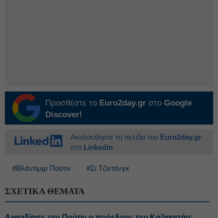
Προσθέστε το
Euro2day.gr
στο
Google
Discover!
Ακολουθήστε τη σελίδα του
Euro2day.gr
στο
Linkedin
#Βλάντιμιρ Πούτιν
#Σι Τζινπίνγκ
ΣΧΕΤΙΚΑ ΘΕΜΑΤΑ
Αιφνιδίασε τον Πούτιν ο πρόεδρος του Καζακστάν: