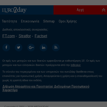
Αρχή
Ταυτότητα
Επικοινωνία
Sitemap
Οροι Χρήσης
Διεθνείς αποκλειστικές συνεργασίες:
FT.com
Stratfor
Factset
Οι τιμές των μετοχών και των δεικτών εμφανίζονται με καθυστέρηση 15’. Οι τιμές των
μετοχών και των ελληνικών δεικτών προέρχονται από την
InBroker
Το σύνολο του περιεχομένου και των υπηρεσιών του euro2day διατίθεται στους
επισκέπτες για προσωπική χρήση. Απαγορεύεται η χρήση και η επαναδημοσίευσή του
χωρίς τη γραπτή άδεια του εκδότη.
Δήλωση Απορρήτου και Προστασίας Δεδομένων Προσωπικού
Χαρακτήρα
Copyright © 2001 – 2026 MEDIA2DAY