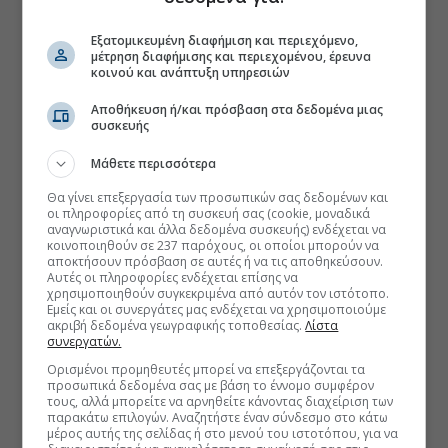
Εξατομικευμένη διαφήμιση και περιεχόμενο,
μέτρηση διαφήμισης και περιεχομένου, έρευνα
κοινού και ανάπτυξη υπηρεσιών
Αποθήκευση ή/και πρόσβαση στα δεδομένα μιας
συσκευής
Μάθετε περισσότερα
Θα γίνει επεξεργασία των προσωπικών σας δεδομένων και
οι πληροφορίες από τη συσκευή σας (cookie, μοναδικά
αναγνωριστικά και άλλα δεδομένα συσκευής) ενδέχεται να
κοινοποιηθούν σε 237 παρόχους, οι οποίοι μπορούν να
αποκτήσουν πρόσβαση σε αυτές ή να τις αποθηκεύσουν.
Αυτές οι πληροφορίες ενδέχεται επίσης να
χρησιμοποιηθούν συγκεκριμένα από αυτόν τον ιστότοπο.
Εμείς και οι συνεργάτες μας ενδέχεται να χρησιμοποιούμε
ακριβή δεδομένα γεωγραφικής τοποθεσίας.
Λίστα
συνεργατών.
Ορισμένοι προμηθευτές μπορεί να επεξεργάζονται τα
προσωπικά δεδομένα σας με βάση το έννομο συμφέρον
τους, αλλά μπορείτε να αρνηθείτε κάνοντας διαχείριση των
παρακάτω επιλογών. Αναζητήστε έναν σύνδεσμο στο κάτω
μέρος αυτής της σελίδας ή στο μενού του ιστοτόπου, για να