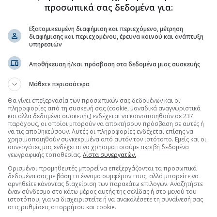
προσωπικά σας δεδομένα για:
Εξατομικευμένη διαφήμιση και περιεχόμενο, μέτρηση
διαφήμισης και περιεχομένου, έρευνα κοινού και ανάπτυξη
υπηρεσιών
Αποθήκευση ή/και πρόσβαση στα δεδομένα μιας συσκευής
Μάθετε περισσότερα
Θα γίνει επεξεργασία των προσωπικών σας δεδομένων και οι
πληροφορίες από τη συσκευή σας (cookie, μοναδικά αναγνωριστικά
και άλλα δεδομένα συσκευής) ενδέχεται να κοινοποιηθούν σε 237
παρόχους, οι οποίοι μπορούν να αποκτήσουν πρόσβαση σε αυτές ή
να τις αποθηκεύσουν. Αυτές οι πληροφορίες ενδέχεται επίσης να
χρησιμοποιηθούν συγκεκριμένα από αυτόν τον ιστότοπο. Εμείς και οι
συνεργάτες μας ενδέχεται να χρησιμοποιούμε ακριβή δεδομένα
γεωγραφικής τοποθεσίας.
Λίστα συνεργατών.
Ορισμένοι προμηθευτές μπορεί να επεξεργάζονται τα προσωπικά
δεδομένα σας με βάση το έννομο συμφέρον τους, αλλά μπορείτε να
αρνηθείτε κάνοντας διαχείριση των παρακάτω επιλογών. Αναζητήστε
έναν σύνδεσμο στο κάτω μέρος αυτής της σελίδας ή στο μενού του
ιστοτόπου, για να διαχειριστείτε ή να ανακαλέσετε τη συναίνεσή σας
στις ρυθμίσεις απορρήτου και cookie.