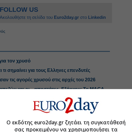
FOLLOW US
Ακολουθήστε τη σελίδα του
Euro2day.gr
στο
Linkedin
σός
για τον χρυσό
ι τι σημαίνει για τους Ελληνες επενδυτές
σαν τις αγορές χρυσού στις αρχές του 2026
πεζών και οι... αποστάτες -Εξάρχου: Το MAGA
tan, OTE, ΕΛΧΑ
Ο εκδότης euro2day.gr ζητάει τη συγκατάθεσή
.gr στο Discover
σας προκειμένου να χρησιμοποιήσει τα