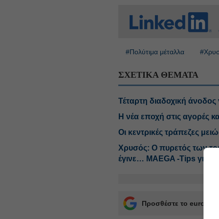
#Πολύτιμα μέταλλα
#Χρυ
ΣΧΕΤΙΚΑ ΘΕΜΑΤΑ
Τέταρτη διαδοχική άνοδος 
Η νέα εποχή στις αγορές κα
Οι κεντρικές τράπεζες μειώ
Χρυσός: Ο πυρετός των τρα
έγινε… MAΕGA -Tips για Ti
Προσθέστε το euro2day