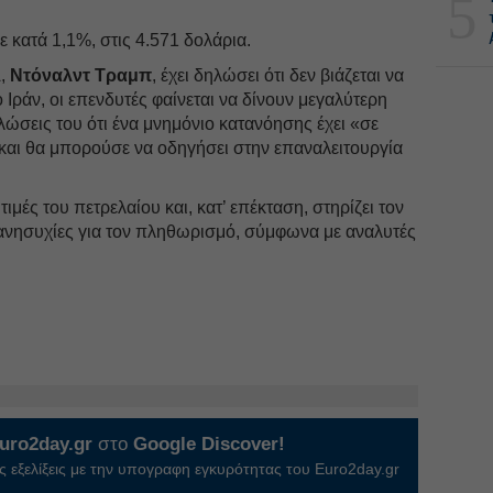
5
ε κατά 1,1%, στις 4.571 δολάρια.
Α,
Ντόναλντ
Τραμπ
, έχει δηλώσει ότι δεν βιάζεται να
Ιράν, οι επενδυτές φαίνεται να δίνουν μεγαλύτερη
ώσεις του ότι ένα μνημόνιο κατανόησης έχει «σε
αι θα μπορούσε να οδηγήσει στην επαναλειτουργία
 τιμές του πετρελαίου και, κατ’ επέκταση, στηρίζει τον
 ανησυχίες για τον πληθωρισμό, σύμφωνα με αναλυτές
uro2day.gr
στο
Google Discover!
 εξελίξεις με την υπογραφη εγκυρότητας του Euro2day.gr