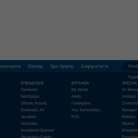
πικοινωνία
Sitemap
Οροι Χρήσης
Διαφημιστείτε
Είσο
Εγγρ
ΕΠΕΝΔΥΣΕΙΣ
ΕΡΓΑΛΕΙΑ
SPECIAL
Πρόσωπα
My Stocks
Dr. Mone
Νέα/Χρήμα
Alerts
Απόψεις
Οδηγός Αγοράς
Γραφήματα
Συνεντεύξ
Εισαγωγές ΧΑ
Λογ. Καταστάσεις
Manager
Αμοιβαία
RSS
Φάκελοι
Αναλύσεις
Θέματα
Investment Scanner
Επισκόπ
Blockchain-Crypto
Εγερτήρι