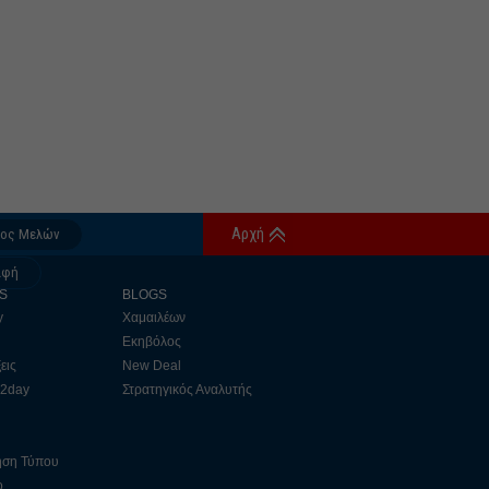
Αρχή
δος Μελών
αφή
S
BLOGS
y
Χαμαιλέων
Εκηβόλος
εις
New Deal
 2day
Στρατηγικός Αναλυτής
ηση Τύπου
ο