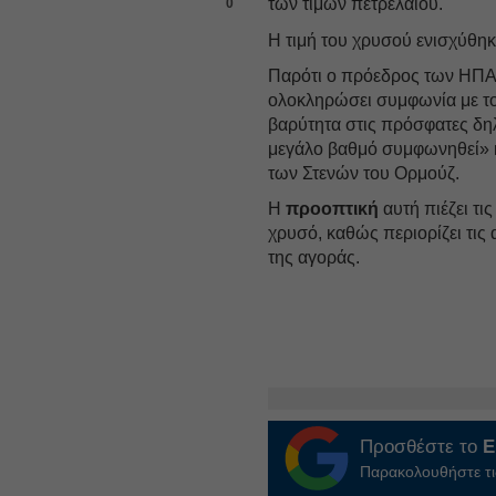
των τιμών πετρελαίου.
0
Η τιμή του χρυσού ενισχύθηκ
Παρότι ο πρόεδρος των ΗΠ
ολοκληρώσει συμφωνία με το 
βαρύτητα στις πρόσφατες δηλ
μεγάλο βαθμό συμφωνηθεί» κ
των Στενών του Ορμούζ.
Η
προοπτική
αυτή πιέζει τις
χρυσό, καθώς περιορίζει τις
της αγοράς.
Προσθέστε το
E
Παρακολουθήστε τις