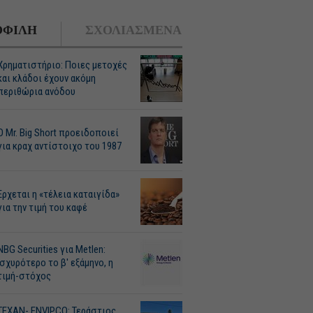
ΦΙΛΗ
ΣΧΟΛΙΑΣΜΕΝΑ
Χρηματιστήριο: Ποιες μετοχές
και κλάδοι έχουν ακόμη
περιθώρια ανόδου
O Mr. Big Short προειδοποιεί
για κραχ αντίστοιχο του 1987
Ερχεται η «τέλεια καταιγίδα»
για την τιμή του καφέ
NBG Securities για Metlen:
Ισχυρότερο το β' εξάμηνο, η
τιμή-στόχος
ΤΕΧΑΝ- ENVIPCO: Τεράστιος