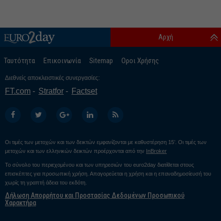
Αρχή
Ταυτότητα
Επικοινωνία
Sitemap
Οροι Χρήσης
Διεθνείς αποκλειστικές συνεργασίες:
FT.com
Stratfor
Factset
Οι τιμές των μετοχών και των δεικτών εμφανίζονται με καθυστέρηση 15’. Οι τιμές των
μετοχών και των ελληνικών δεικτών προέρχονται από την
InBroker
Το σύνολο του περιεχομένου και των υπηρεσιών του euro2day διατίθεται στους
επισκέπτες για προσωπική χρήση. Απαγορεύεται η χρήση και η επαναδημοσίευσή του
χωρίς τη γραπτή άδεια του εκδότη.
Δήλωση Απορρήτου και Προστασίας Δεδομένων Προσωπικού
Χαρακτήρα