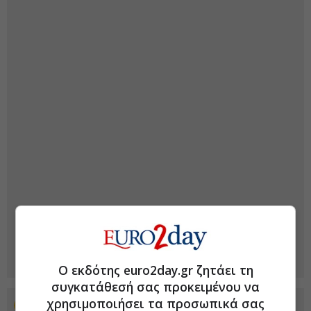
Ο εκδότης euro2day.gr ζητάει τη
συγκατάθεσή σας προκειμένου να
χρησιμοποιήσει τα προσωπικά σας
Προσθέστε το euro2day.gr στο Discover