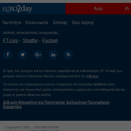
Αρχή
Ταυτότητα
Επικοινωνία
Sitemap
Οροι Χρήσης
Διεθνείς αποκλειστικές συνεργασίες:
FT.com
Stratfor
Factset
Οι τιμές των μετοχών και των δεικτών εμφανίζονται με καθυστέρηση 15’. Οι τιμές των
μετοχών και των ελληνικών δεικτών προέρχονται από την
InBroker
Το σύνολο του περιεχομένου και των υπηρεσιών του euro2day διατίθεται στους
επισκέπτες για προσωπική χρήση. Απαγορεύεται η χρήση και η επαναδημοσίευσή του
χωρίς τη γραπτή άδεια του εκδότη.
Δήλωση Απορρήτου και Προστασίας Δεδομένων Προσωπικού
Χαρακτήρα
Copyright © 2001 – 2026 MEDIA2DAY