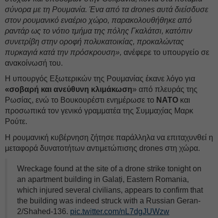
σύνορα με τη Ρουμανία. Ένα από τα drones αυτά διείσδυσε
στον ρουμανικό εναέριο χώρο, παρακολουθήθηκε από
ραντάρ ως το νότιο τμήμα της πόλης Γκαλάτσι, κατόπιν
συνετρίβη στην οροφή πολυκατοικίας, προκαλώντας
πυρκαγιά κατά την πρόσκρουση»,
ανέφερε το υπουργείο σε
ανακοίνωσή του.
Η υπουργός Εξωτερικών της Ρουμανίας έκανε λόγο για
«σοβαρή και ανεύθυνη κλιμάκωση
» από πλευράς της
Ρωσίας, ενώ το Βουκουρέστι ενημέρωσε το
ΝΑΤΟ
και
προσωπικά τον γενικό γραμματέα της Συμμαχίας Μαρκ
Ρούτε.
Η ρουμανική κυβέρνηση ζήτησε παράλληλα να επιταχυνθεί η
μεταφορά δυνατοτήτων αντιμετώπισης drones στη χώρα.
Wreckage found at the site of a drone strike tonight on
an apartment building in Galați, Eastern Romania,
which injured several civilians, appears to confirm that
the building was indeed struck with a Russian Geran-
2/Shahed-136.
pic.twitter.com/nL7dgJUWzw