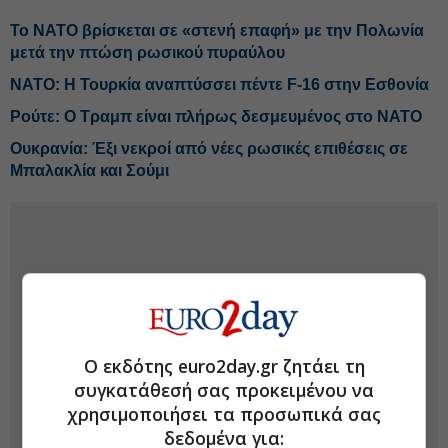
Το ΝΑΤΟ βρίσκεται σε «στενή επαφή» με την Πολωνία
μετά την πτώση ρωσικού πυραύλου
ΝΑΤΟ: Η Τουρκία αναπτύσσει πέντε F-16 στην Εσθονία
Ρούτε: Ο Τραμπ είναι πλήρως δεσμευμένος στο ΝΑΤΟ
Ουκρανία: Έξι νεκροί από νέες ρωσικές επιθέσεις σε
Μπαλακλία και Σούμι
Ο εκδότης euro2day.gr ζητάει τη
συγκατάθεσή σας προκειμένου να
χρησιμοποιήσει τα προσωπικά σας
δεδομένα για: