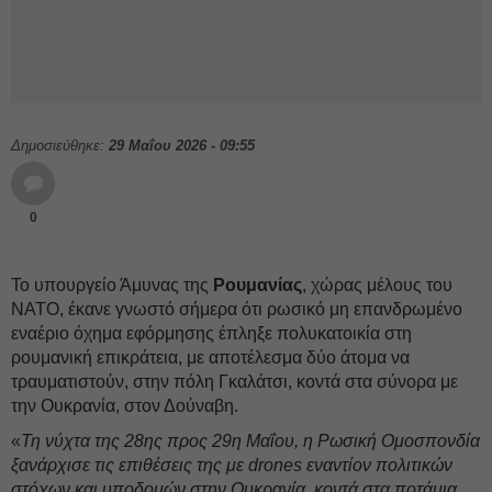
Δημοσιεύθηκε:
29 Μαΐου 2026 - 09:55
0
Το υπουργείο Άμυνας της
Ρουμανίας
, χώρας μέλους του
NATO, έκανε γνωστό σήμερα ότι ρωσικό μη επανδρωμένο
εναέριο όχημα εφόρμησης έπληξε πολυκατοικία στη
ρουμανική επικράτεια, με αποτέλεσμα δύο άτομα να
τραυματιστούν, στην πόλη Γκαλάτσι, κοντά στα σύνορα με
την Ουκρανία, στον Δούναβη.
«
Τη νύχτα της 28ης προς 29η Μαΐου, η Ρωσική Ομοσπονδία
ξανάρχισε τις επιθέσεις της με drones εναντίον πολιτικών
στόχων και υποδομών στην Ουκρανία, κοντά στα ποτάμια