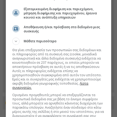
Εξατομικευμένη διαφήμιση και περιεχόμενο,
μέτρηση διαφήμισης και περιεχομένου, έρευνα
κοινού και ανάπτυξη υπηρεσιών
Αποθήκευση ή/και πρόσβαση στα δεδομένα μιας
συσκευής
Μάθετε περισσότερα
Θα γίνει επεξεργασία των προσωπικών σας δεδομένων και
οι πληροφορίες από τη συσκευή σας (cookie, μοναδικά
αναγνωριστικά και άλλα δεδομένα συσκευής) ενδέχεται να
κοινοποιηθούν σε 237 παρόχους, οι οποίοι μπορούν να
αποκτήσουν πρόσβαση σε αυτές ή να τις αποθηκεύσουν.
Αυτές οι πληροφορίες ενδέχεται επίσης να
χρησιμοποιηθούν συγκεκριμένα από αυτόν τον ιστότοπο.
Εμείς και οι συνεργάτες μας ενδέχεται να χρησιμοποιούμε
ακριβή δεδομένα γεωγραφικής τοποθεσίας.
Λίστα
συνεργατών.
Ορισμένοι προμηθευτές μπορεί να επεξεργάζονται τα
προσωπικά δεδομένα σας με βάση το έννομο συμφέρον
Προσθέστε το euro2day.gr στο Discover
τους, αλλά μπορείτε να αρνηθείτε κάνοντας διαχείριση των
παρακάτω επιλογών. Αναζητήστε έναν σύνδεσμο στο κάτω
μέρος αυτής της σελίδας ή στο μενού του ιστοτόπου, για να
διαχειριστείτε ή να ανακαλέσετε τη συναίνεσή σας στις