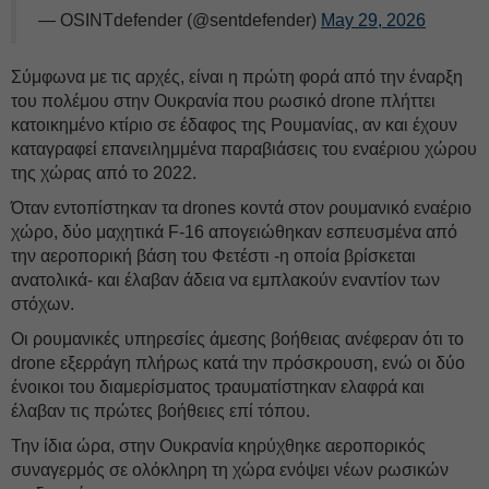
— OSINTdefender (@sentdefender)
May 29, 2026
Σύμφωνα με τις αρχές, είναι η πρώτη φορά από την έναρξη
του πολέμου στην Ουκρανία που ρωσικό drone πλήττει
κατοικημένο κτίριο σε έδαφος της Ρουμανίας, αν και έχουν
καταγραφεί επανειλημμένα παραβιάσεις του εναέριου χώρου
της χώρας από το 2022.
Όταν εντοπίστηκαν τα drones κοντά στον ρουμανικό εναέριο
χώρο, δύο μαχητικά F-16 απογειώθηκαν εσπευσμένα από
την αεροπορική βάση του Φετέστι -η οποία βρίσκεται
ανατολικά- και έλαβαν άδεια να εμπλακούν εναντίον των
στόχων.
Οι ρουμανικές υπηρεσίες άμεσης βοήθειας ανέφεραν ότι το
drone εξερράγη πλήρως κατά την πρόσκρουση, ενώ οι δύο
ένοικοι του διαμερίσματος τραυματίστηκαν ελαφρά και
έλαβαν τις πρώτες βοήθειες επί τόπου.
Την ίδια ώρα, στην Ουκρανία κηρύχθηκε αεροπορικός
συναγερμός σε ολόκληρη τη χώρα ενόψει νέων ρωσικών