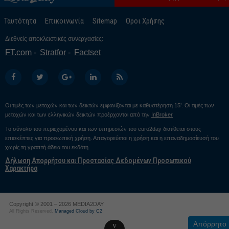
Ταυτότητα
Επικοινωνία
Sitemap
Οροι Χρήσης
Διεθνείς αποκλειστικές συνεργασίες:
FT.com
Stratfor
Factset
Οι τιμές των μετοχών και των δεικτών εμφανίζονται με καθυστέρηση 15’. Οι τιμές των
μετοχών και των ελληνικών δεικτών προέρχονται από την
InBroker
Το σύνολο του περιεχομένου και των υπηρεσιών του euro2day διατίθεται στους
επισκέπτες για προσωπική χρήση. Απαγορεύεται η χρήση και η επαναδημοσίευσή του
χωρίς τη γραπτή άδεια του εκδότη.
Δήλωση Απορρήτου και Προστασίας Δεδομένων Προσωπικού
Χαρακτήρα
Copyright © 2001 – 2026 MEDIA2DAY
All Rights Reserved.
Managed Cloud by C2
Απόρρητο
v