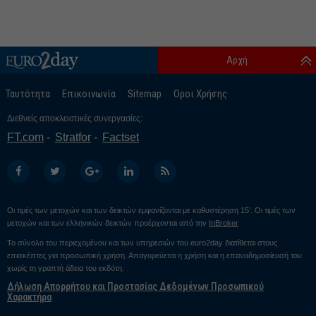
Αρχή
Ταυτότητα
Επικοινωνία
Sitemap
Οροι Χρήσης
Διεθνείς αποκλειστικές συνεργασίες:
FT.com
Stratfor
Factset
Οι τιμές των μετοχών και των δεικτών εμφανίζονται με καθυστέρηση 15’. Οι τιμές των
μετοχών και των ελληνικών δεικτών προέρχονται από την
InBroker
Το σύνολο του περιεχομένου και των υπηρεσιών του euro2day διατίθεται στους
επισκέπτες για προσωπική χρήση. Απαγορεύεται η χρήση και η επαναδημοσίευσή του
χωρίς τη γραπτή άδεια του εκδότη.
Δήλωση Απορρήτου και Προστασίας Δεδομένων Προσωπικού
Χαρακτήρα