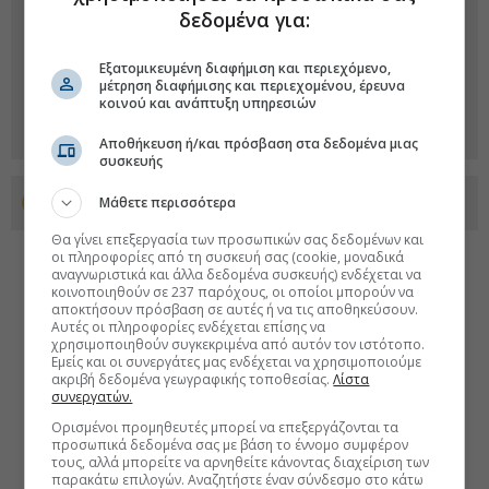
δεδομένα για:
Εξατομικευμένη διαφήμιση και περιεχόμενο,
μέτρηση διαφήμισης και περιεχομένου, έρευνα
κοινού και ανάπτυξη υπηρεσιών
Αποθήκευση ή/και πρόσβαση στα δεδομένα μιας
συσκευής
Μάθετε περισσότερα
Προσθέστε το euro2day.gr στο Discover
Θα γίνει επεξεργασία των προσωπικών σας δεδομένων και
οι πληροφορίες από τη συσκευή σας (cookie, μοναδικά
αναγνωριστικά και άλλα δεδομένα συσκευής) ενδέχεται να
κοινοποιηθούν σε 237 παρόχους, οι οποίοι μπορούν να
αποκτήσουν πρόσβαση σε αυτές ή να τις αποθηκεύσουν.
Αυτές οι πληροφορίες ενδέχεται επίσης να
χρησιμοποιηθούν συγκεκριμένα από αυτόν τον ιστότοπο.
Εμείς και οι συνεργάτες μας ενδέχεται να χρησιμοποιούμε
ακριβή δεδομένα γεωγραφικής τοποθεσίας.
Λίστα
συνεργατών.
Ορισμένοι προμηθευτές μπορεί να επεξεργάζονται τα
προσωπικά δεδομένα σας με βάση το έννομο συμφέρον
τους, αλλά μπορείτε να αρνηθείτε κάνοντας διαχείριση των
παρακάτω επιλογών. Αναζητήστε έναν σύνδεσμο στο κάτω