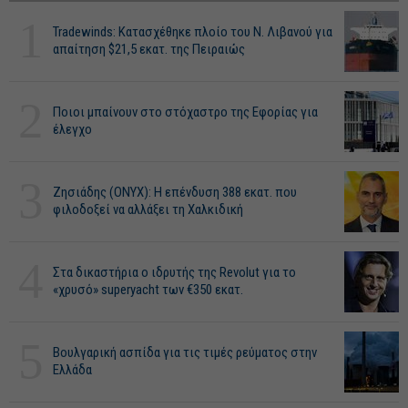
1
Tradewinds: Κατασχέθηκε πλοίο του Ν. Λιβανού για
απαίτηση $21,5 εκατ. της Πειραιώς
2
Ποιοι μπαίνουν στο στόχαστρο της Εφορίας για
έλεγχο
3
Ζησιάδης (ONYX): Η επένδυση 388 εκατ. που
φιλοδοξεί να αλλάξει τη Χαλκιδική
4
Στα δικαστήρια ο ιδρυτής της Revolut για το
«χρυσό» superyacht των €350 εκατ.
5
Βουλγαρική ασπίδα για τις τιμές ρεύματος στην
Ελλάδα