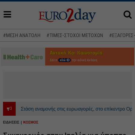
#ΜΕΣΗ ΑΝΑΤΟΛΗ
#ΤΙΜΕΣ-ΣΤΟΧΟΙ ΜΕΤΟΧΩΝ
#ΕΞΑΓΟΡΕΣ
Δείτε
εδώ
την ειδική έκδοση
Στάση αναμονής στις ευρωαγορές, στο επίκεντρο Ορμούζ κ
ΕΙΔΗΣΕΙΣ
ΚΟΣΜΟΣ