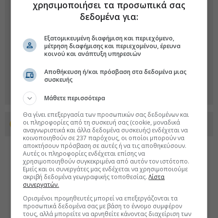
χρησιμοποιήσει τα προσωπικά σας
δεδομένα για:
Εξατομικευμένη διαφήμιση και περιεχόμενο,
μέτρηση διαφήμισης και περιεχομένου, έρευνα
κοινού και ανάπτυξη υπηρεσιών
Αποθήκευση ή/και πρόσβαση στα δεδομένα μιας
συσκευής
Μάθετε περισσότερα
Θα γίνει επεξεργασία των προσωπικών σας δεδομένων και
οι πληροφορίες από τη συσκευή σας (cookie, μοναδικά
Προσθέστε το euro2day.gr στο Discover
αναγνωριστικά και άλλα δεδομένα συσκευής) ενδέχεται να
κοινοποιηθούν σε 237 παρόχους, οι οποίοι μπορούν να
αποκτήσουν πρόσβαση σε αυτές ή να τις αποθηκεύσουν.
Αυτές οι πληροφορίες ενδέχεται επίσης να
χρησιμοποιηθούν συγκεκριμένα από αυτόν τον ιστότοπο.
Εμείς και οι συνεργάτες μας ενδέχεται να χρησιμοποιούμε
ακριβή δεδομένα γεωγραφικής τοποθεσίας.
Λίστα
συνεργατών.
Ορισμένοι προμηθευτές μπορεί να επεξεργάζονται τα
προσωπικά δεδομένα σας με βάση το έννομο συμφέρον
τους, αλλά μπορείτε να αρνηθείτε κάνοντας διαχείριση των