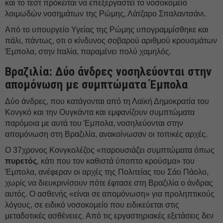
και το τεστ πρόκειται να επεξεργαστεί το νοσοκομείο
λοιμωδών νοσημάτων της Ρώμης, Λάτζαρο Σπαλαντσάνι.
Από το υπουργείο Υγείας της Ρώμης υπογραμμίσθηκε και
πάλι, πάντως, οτι ο κίνδυνος σοβαρού αριθμού κρουσμάτων
Έμπολα, στην Ιταλία, παραμένει πολύ χαμηλός.
Βραζιλία: Δύο άνδρες νοσηλεύονται στην
απομόνωση με συμπτώματα Έμπολα
Δύο άνδρες, που κατάγονται από τη Λαϊκή Δημοκρατία του
Κονγκό και την Ουγκάντα και εμφανίζουν συμπτώματα
παρόμοια με αυτά του Έμπολα, νοσηλεύονται στην
απομόνωση στη Βραζιλία, ανακοίνωσαν οι τοπικές αρχές.
Ο 37χρονος Κονγκολέζος «παρουσιάζει συμπτώματα όπως
πυρετός
, κάτι που τον καθιστά ύποπτο κρούσμα» του
Έμπολα, ανέφεραν οι αρχές της Πολιτείας του Σάο Πάολο,
χωρίς να διευκρινίσουν πότε έφτασε στη Βραζιλία ο άνδρας
αυτός. Ο ασθενής «είναι σε απομόνωση» για προληπτικούς
λόγους, σε ειδικό νοσοκομείο που ειδικεύεται στις
μεταδοτικές ασθένειες. Από τις εργαστηριακές εξετάσεις δεν