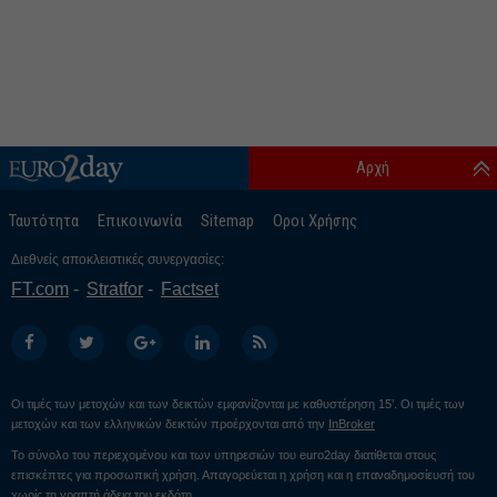
Αρχή
Ταυτότητα
Επικοινωνία
Sitemap
Οροι Χρήσης
Διεθνείς αποκλειστικές συνεργασίες:
FT.com
Stratfor
Factset
Οι τιμές των μετοχών και των δεικτών εμφανίζονται με καθυστέρηση 15’. Οι τιμές των
μετοχών και των ελληνικών δεικτών προέρχονται από την
InBroker
Το σύνολο του περιεχομένου και των υπηρεσιών του euro2day διατίθεται στους
επισκέπτες για προσωπική χρήση. Απαγορεύεται η χρήση και η επαναδημοσίευσή του
χωρίς τη γραπτή άδεια του εκδότη.