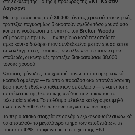
στην έκθεση της Τρίτης η πρόεδρος της
ΕΚΤ
,
Κριστίν
Λαγκάρντ
.
Με περισσότερους από
36.000 τόνους χρυσού
, οι κεντρικές
τράπεζες παγκοσμίως διακρατούν σχεδόν τόσο χρυσό όσο
και στην κορύφωση της εποχής του
Bretton Woods
,
σύμφωνα με την ΕΚΤ. Την περίοδο κατά την οποία το
αμερικανικό δολάριο ήταν συνδεδεμένο με τον χρυσό και οι
συναλλαγματικές ισοτιμίες των άλλων νομισμάτων ήταν
σταθερές, οι κεντρικές τράπεζες διακρατούσαν 38.000
τόνους χρυσού.
Ωστόσο, η άνοδος του χρυσού πάνω από τα αμερικανικά
κρατικά ομόλογα — τα οποία παραδοσιακά αποτελούσαν τη
βάση των διεθνών αποθεμάτων σε δολάρια — είναι επίσης
αποτέλεσμα της θεαματικής ανόδου των τιμών του τα
τελευταία χρόνια. Το πολύτιμο μέταλλο κατέγραψε υψηλό
άνω των 5.500 δολαρίων ανά ουγγιά τον Ιανουάριο.
Τα περιουσιακά στοιχεία σε δολάρια εξακολουθούν συνολικά
να αποτελούν το μεγαλύτερο τμήμα των αποθεμάτων, με
ποσοστό
42%,
σύμφωνα με τα στοιχεία της ΕΚΤ.