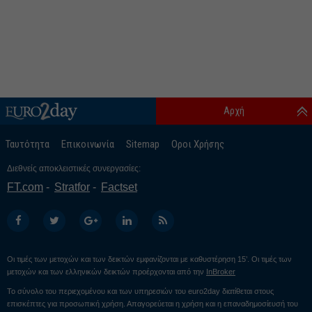
Αρχή
Ταυτότητα
Επικοινωνία
Sitemap
Οροι Χρήσης
Διεθνείς αποκλειστικές συνεργασίες:
FT.com
Stratfor
Factset
Οι τιμές των μετοχών και των δεικτών εμφανίζονται με καθυστέρηση 15’. Οι τιμές των
μετοχών και των ελληνικών δεικτών προέρχονται από την
InBroker
Το σύνολο του περιεχομένου και των υπηρεσιών του euro2day διατίθεται στους
επισκέπτες για προσωπική χρήση. Απαγορεύεται η χρήση και η επαναδημοσίευσή του