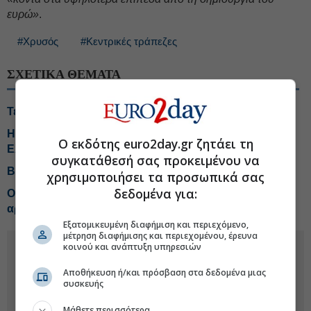
ευρώ»
.
#Χρυσός
#Κεντρικές τράπεζες
ΣΧΕΤΙΚΑ ΘΕΜΑΤΑ
Τέταρτη διαδοχική άνοδος για τον χρυσό
Η νέα εποχή στις αγορές και τι σημαίνει για τους
Ο εκδότης euro2day.gr ζητάει τη
Ελληνες επενδυτές
συγκατάθεσή σας προκειμένου να
BoJ: Αμετάβλητα τα επιτόκια στο 1%
χρησιμοποιήσει τα προσωπικά σας
δεδομένα για:
Οι κεντρικές τράπεζες μειώσαν τις αγορές χρυσού στις
αρχές του 2026
Εξατομικευμένη διαφήμιση και περιεχόμενο,
μέτρηση διαφήμισης και περιεχομένου, έρευνα
κοινού και ανάπτυξη υπηρεσιών
Αποθήκευση ή/και πρόσβαση στα δεδομένα μιας
συσκευής
Μάθετε περισσότερα