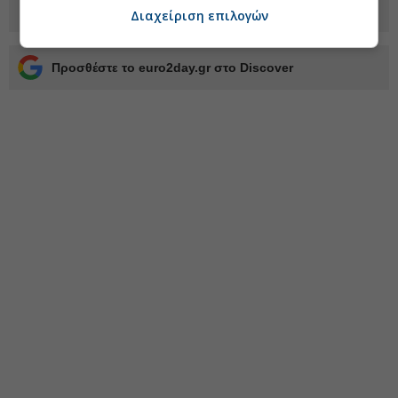
Διαχείριση επιλογών
Προσθέστε το euro2day.gr στο Discover