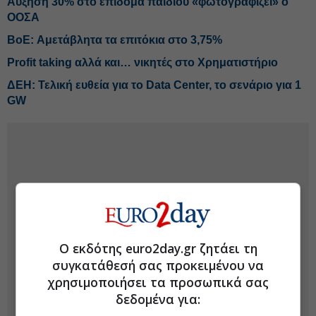
Αύξηση 30% στο επίδομα παιδιού «φωτογραφίζει» ο
ΟΟΣΑ
BoE: Αμετάβλητα τα επιτόκια στο 3,75%
Profit taking αλλά και… νικητές στο Χρηματιστήριο
ΔΕΗ: Τελική ευθεία για το Data Center, το σενάριο για 1
GW
Ο εκδότης euro2day.gr ζητάει τη
συγκατάθεσή σας προκειμένου να
χρησιμοποιήσει τα προσωπικά σας
δεδομένα για: