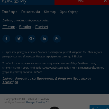
Αρχή
Ταυτότητα
Επικοινωνία
Sitemap
Οροι Χρήσης
Διεθνείς αποκλειστικές συνεργασίες:
FT.com
Stratfor
Factset
Οι τιμές των μετοχών και των δεικτών εμφανίζονται με καθυστέρηση 15’. Οι τιμές των
μετοχών και των ελληνικών δεικτών προέρχονται από την
InBroker
Το σύνολο του περιεχομένου και των υπηρεσιών του euro2day διατίθεται στους
επισκέπτες για προσωπική χρήση. Απαγορεύεται η χρήση και η επαναδημοσίευσή του
χωρίς τη γραπτή άδεια του εκδότη.
Δήλωση Απορρήτου και Προστασίας Δεδομένων Προσωπικού
Χαρακτήρα
Copyright © 2001 – 2026 MEDIA2DAY
All Rights Reserved.
Managed Cloud by C2
Απόρρητο