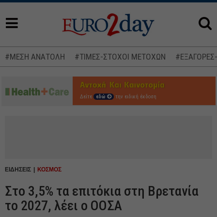
#ΜΕΣΗ ΑΝΑΤΟΛΗ
#ΤΙΜΕΣ-ΣΤΟΧΟΙ ΜΕΤΟΧΩΝ
#ΕΞΑΓΟΡΕΣ
Δείτε
εδώ
την ειδική έκδοση
ΕΙΔΗΣΕΙΣ
ΚΟΣΜΟΣ
Στο 3,5% τα επιτόκια στη Βρετανία
το 2027, λέει ο ΟΟΣΑ