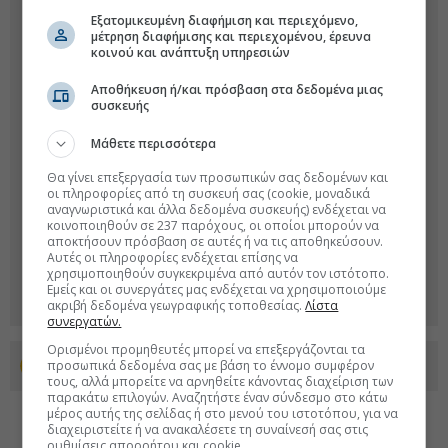
Εξατομικευμένη διαφήμιση και περιεχόμενο,
μέτρηση διαφήμισης και περιεχομένου, έρευνα
κοινού και ανάπτυξη υπηρεσιών
Αποθήκευση ή/και πρόσβαση στα δεδομένα μιας
συσκευής
Μάθετε περισσότερα
Θα γίνει επεξεργασία των προσωπικών σας δεδομένων και
οι πληροφορίες από τη συσκευή σας (cookie, μοναδικά
αναγνωριστικά και άλλα δεδομένα συσκευής) ενδέχεται να
κοινοποιηθούν σε 237 παρόχους, οι οποίοι μπορούν να
αποκτήσουν πρόσβαση σε αυτές ή να τις αποθηκεύσουν.
Αυτές οι πληροφορίες ενδέχεται επίσης να
χρησιμοποιηθούν συγκεκριμένα από αυτόν τον ιστότοπο.
Εμείς και οι συνεργάτες μας ενδέχεται να χρησιμοποιούμε
ακριβή δεδομένα γεωγραφικής τοποθεσίας.
Λίστα
συνεργατών.
Ορισμένοι προμηθευτές μπορεί να επεξεργάζονται τα
προσωπικά δεδομένα σας με βάση το έννομο συμφέρον
Προσθέστε το euro2day.gr στο Discover
τους, αλλά μπορείτε να αρνηθείτε κάνοντας διαχείριση των
παρακάτω επιλογών. Αναζητήστε έναν σύνδεσμο στο κάτω
μέρος αυτής της σελίδας ή στο μενού του ιστοτόπου, για να
διαχειριστείτε ή να ανακαλέσετε τη συναίνεσή σας στις
ρυθμίσεις απορρήτου και cookie.