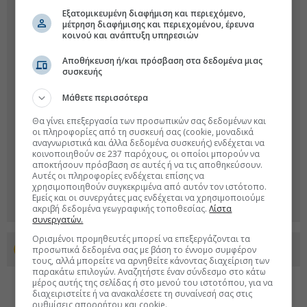
Εξατομικευμένη διαφήμιση και περιεχόμενο,
μέτρηση διαφήμισης και περιεχομένου, έρευνα
κοινού και ανάπτυξη υπηρεσιών
Αποθήκευση ή/και πρόσβαση στα δεδομένα μιας
συσκευής
Μάθετε περισσότερα
Θα γίνει επεξεργασία των προσωπικών σας δεδομένων και
οι πληροφορίες από τη συσκευή σας (cookie, μοναδικά
αναγνωριστικά και άλλα δεδομένα συσκευής) ενδέχεται να
κοινοποιηθούν σε 237 παρόχους, οι οποίοι μπορούν να
αποκτήσουν πρόσβαση σε αυτές ή να τις αποθηκεύσουν.
Αυτές οι πληροφορίες ενδέχεται επίσης να
χρησιμοποιηθούν συγκεκριμένα από αυτόν τον ιστότοπο.
Εμείς και οι συνεργάτες μας ενδέχεται να χρησιμοποιούμε
ακριβή δεδομένα γεωγραφικής τοποθεσίας.
Λίστα
συνεργατών.
Ορισμένοι προμηθευτές μπορεί να επεξεργάζονται τα
προσωπικά δεδομένα σας με βάση το έννομο συμφέρον
Προσθέστε το euro2day.gr στο Discover
τους, αλλά μπορείτε να αρνηθείτε κάνοντας διαχείριση των
παρακάτω επιλογών. Αναζητήστε έναν σύνδεσμο στο κάτω
μέρος αυτής της σελίδας ή στο μενού του ιστοτόπου, για να
διαχειριστείτε ή να ανακαλέσετε τη συναίνεσή σας στις
ρυθμίσεις απορρήτου και cookie.