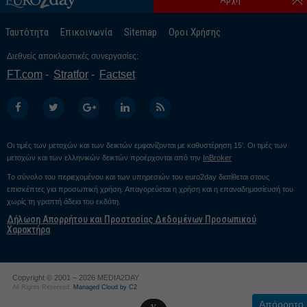
Ταυτότητα
Επικοινωνία
Sitemap
Οροι Χρήσης
Διεθνείς αποκλειστικές συνεργασίες:
FT.com
Stratfor
Factset
Οι τιμές των μετοχών και των δεικτών εμφανίζονται με καθυστέρηση 15’. Οι τιμές των
μετοχών και των ελληνικών δεικτών προέρχονται από την
InBroker
Το σύνολο του περιεχομένου και των υπηρεσιών του euro2day διατίθεται στους
επισκέπτες για προσωπική χρήση. Απαγορεύεται η χρήση και η επαναδημοσίευσή του
χωρίς τη γραπτή άδεια του εκδότη.
Δήλωση Απορρήτου και Προστασίας Δεδομένων Προσωπικού
Χαρακτήρα
Copyright © 2001 – 2026 MEDIA2DAY
All Rights Reserved.
Managed Cloud by C2
Απόρρητο
v