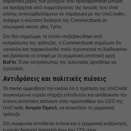
σημαντικό μέρος των μετοχών που προσφέρθηκαν μπορεί
να προέρχεται από συμμετέχοντες της αγοράς που είναι
επίσης αντισυμβαλλόμενοι σε παράγωγα με την UniCredit»
,
ανέφερε η ανώτατη διοίκηση της Commerzbank σε
εσωτερικό memo χθες Τρίτη.
Στο ίδιο σημείωμα, το οποίο επιβεβαιώθηκε από
εκπρόσωπο της τράπεζας, η Commerzbank σημείωσε ότι
«αναλύει και παρακολουθεί πολύ προσεκτικά τη διαδικασία»
και βρίσκεται σε επαφή με τη γερμανική εποπτική αρχή
BaFin
. Ένας εκπρόσωπος της τελευταίας αρνήθηκε να
σχολιάσει.
Αντιδράσεις και πολιτικές πιέσεις
Το memo αμφισβητεί την εικόνα ότι η πρόταση της UniCredit
συγκεντρώνει ευρεία στήριξη επενδυτών και αναδεικνύει την
έντονη αντίσταση απέναντι στην προσπάθεια του CEO της
UniCredit,
Αντρέα Όρσελ
, να αποκτήσει τη γερμανική
τράπεζα.
Στη συμφωνία αντιτίθεται έντονα και η γερμανική κυβέρνηση,
η οποία διατηρεί ποσοστό άνω του 12% στην