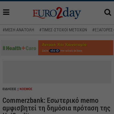
#ΜΕΣΗ ΑΝΑΤΟΛΗ
#ΤΙΜΕΣ-ΣΤΟΧΟΙ ΜΕΤΟΧΩΝ
#ΕΞΑΓΟΡΕΣ
Δείτε
εδώ
την ειδική έκδοση
ΕΙΔΗΣΕΙΣ
ΚΟΣΜΟΣ
Commerzbank: Εσωτερικό memo
αμφισβητεί τη δημόσια πρόταση της