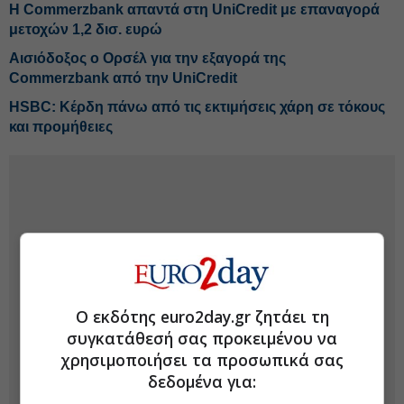
Η Commerzbank απαντά στη UniCredit με επαναγορά
μετοχών 1,2 δισ. ευρώ
Αισιόδοξος ο Ορσέλ για την εξαγορά της
Commerzbank από την UniCredit
HSBC: Κέρδη πάνω από τις εκτιμήσεις χάρη σε τόκους
και προμήθειες
Ο εκδότης euro2day.gr ζητάει τη
συγκατάθεσή σας προκειμένου να
χρησιμοποιήσει τα προσωπικά σας
δεδομένα για: