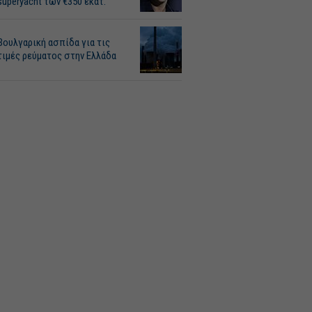
superyacht των €350 εκατ.
Βουλγαρική ασπίδα για τις
τιμές ρεύματος στην Ελλάδα