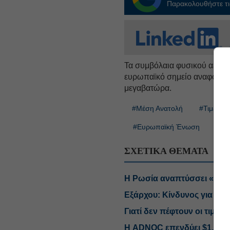
Παρακολουθήστε τις
Τα συμβόλαια φυσικού αερίο
ευρωπαϊκό σημείο αναφοράς,
μεγαβατώρα.
#Μέση Ανατολή
#Τιμές κ
#Ευρωπαϊκή Ένωση
ΣΧΕΤΙΚΑ ΘΕΜΑΤΑ
Η Ρωσία αναπτύσσει «σκι
Εξάρχου: Κίνδυνος για νέα
Γιατί δεν πέφτουν οι τιμές 
Η ADNOC επενδύει $1,3 δισ