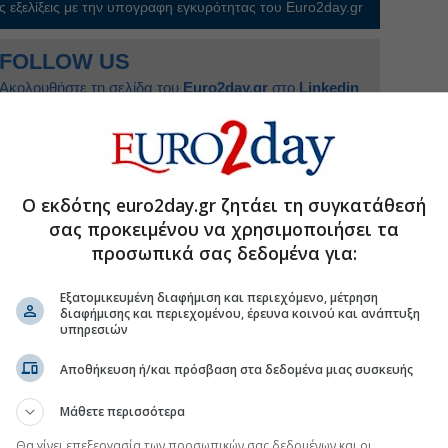
 εξελίξεις με την υπογραφη εγκυρότητας του Euro2day.gr
FOLLOW US
Ακολουθήστε τη σελίδα του
Euro2day.gr
στο
Linkedin
υ πρώτου μήνα στην Ολλανδία, που αποτελούν το
 ενισχύονταν κατά
0,4
% στα 48,94 ευρώ ανά
Ο εκδότης euro2day.gr ζητάει τη συγκατάθεσή
αυσίμων
#Φυσικό αέριο, LNG
σας προκειμένου να χρησιμοποιήσει τα
προσωπικά σας δεδομένα για:
Εξατομικευμένη διαφήμιση και περιεχόμενο, μέτρηση
διαφήμισης και περιεχομένου, έρευνα κοινού και ανάπτυξη
υπηρεσιών
ώδη στόλο» μεταφοράς LNG
Αποθήκευση ή/και πρόσβαση στα δεδομένα μιας συσκευής
 κρίση τιμών τον χειμώνα σε αέριο και ρεύμα
της βενζίνης στις αντλίες
Μάθετε περισσότερα
. σε τάνκερ
Θα γίνει επεξεργασία των προσωπικών σας δεδομένων και οι