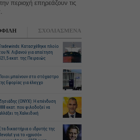
την περιοχή επηρεάζουν τις
.
ΦΙΛΗ
ΣΧΟΛΙΑΣΜΕΝΑ
Tradewinds: Κατασχέθηκε πλοίο
του Ν. Λιβανού για απαίτηση
$21,5 εκατ. της Πειραιώς
Ποιοι μπαίνουν στο στόχαστρο
της Εφορίας για έλεγχο
Ζησιάδης (ONYX): Η επένδυση
388 εκατ. που φιλοδοξεί να
αλλάξει τη Χαλκιδική
Στα δικαστήρια ο ιδρυτής της
Revolut για το «χρυσό»