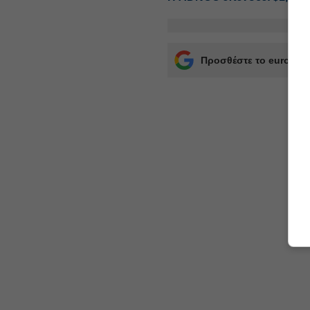
Προσθέστε το euro2day