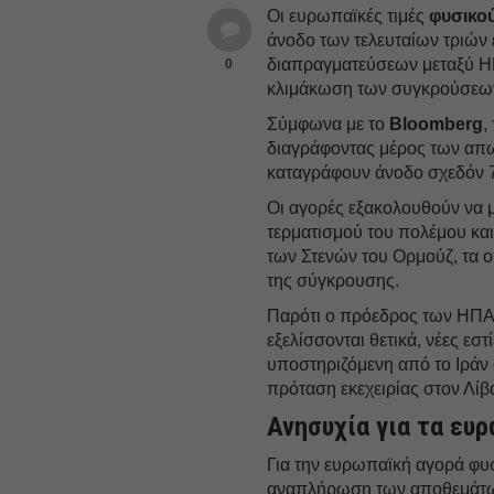
Οι ευρωπαϊκές τιμές
φυσικού
άνοδο των τελευταίων τριών
διαπραγματεύσεων μεταξύ ΗΠΑ
0
κλιμάκωση των συγκρούσεων
Σύμφωνα με το
Bloomberg
,
διαγράφοντας μέρος των απω
καταγράφουν άνοδο σχεδόν 
Οι αγορές εξακολουθούν να 
τερματισμού του πολέμου κα
των Στενών του Ορμούζ, τα 
της σύγκρουσης.
Παρότι ο πρόεδρος των ΗΠ
εξελίσσονται θετικά, νέες εσ
υποστηριζόμενη από το Ιράν
πρόταση εκεχειρίας στον Λίβ
Ανησυχία για τα ευ
Για την ευρωπαϊκή αγορά φυσ
αναπλήρωση των αποθεμάτων 