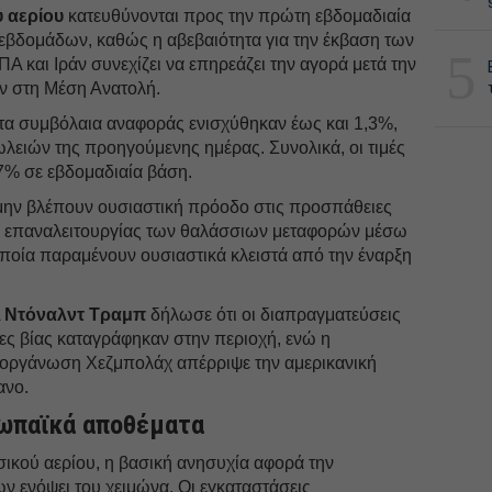
 αερίου
κατευθύνονται προς την πρώτη εβδομαδιαία
 εβδομάδων, καθώς η αβεβαιότητα για την έκβαση των
5
 και Ιράν συνεχίζει να επηρεάζει την αγορά μετά την
 στη Μέση Ανατολή.
 τα συμβόλαια αναφοράς ενισχύθηκαν έως και 1,3%,
λειών της προηγούμενης ημέρας. Συνολικά, οι τιμές
7% σε εβδομαδιαία βάση.
μην βλέπουν ουσιαστική πρόοδο στις προσπάθειες
ι επαναλειτουργίας των θαλάσσιων μεταφορών μέσω
οποία παραμένουν ουσιαστικά κλειστά από την έναρξη
Α
Ντόναλντ Τραμπ
δήλωσε ότι οι διαπραγματεύσεις
τίες βίας καταγράφηκαν στην περιοχή, ενώ η
 οργάνωση Χεζμπολάχ απέρριψε την αμερικανική
ανο.
ρωπαϊκά αποθέματα
ικού αερίου, η βασική ανησυχία αφορά την
ενόψει του χειμώνα. Οι εγκαταστάσεις