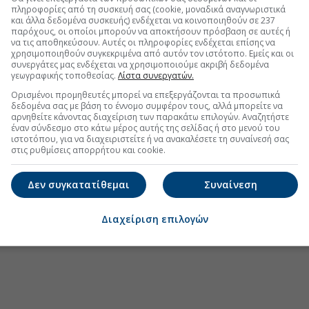
πληροφορίες από τη συσκευή σας (cookie, μοναδικά αναγνωριστικά
και άλλα δεδομένα συσκευής) ενδέχεται να κοινοποιηθούν σε 237
παρόχους, οι οποίοι μπορούν να αποκτήσουν πρόσβαση σε αυτές ή
να τις αποθηκεύσουν. Αυτές οι πληροφορίες ενδέχεται επίσης να
χρησιμοποιηθούν συγκεκριμένα από αυτόν τον ιστότοπο. Εμείς και οι
.gr στο Discover
συνεργάτες μας ενδέχεται να χρησιμοποιούμε ακριβή δεδομένα
γεωγραφικής τοποθεσίας.
Λίστα συνεργατών.
Ορισμένοι προμηθευτές μπορεί να επεξεργάζονται τα προσωπικά
δεδομένα σας με βάση το έννομο συμφέρον τους, αλλά μπορείτε να
αρνηθείτε κάνοντας διαχείριση των παρακάτω επιλογών. Αναζητήστε
έναν σύνδεσμο στο κάτω μέρος αυτής της σελίδας ή στο μενού του
ιστοτόπου, για να διαχειριστείτε ή να ανακαλέσετε τη συναίνεσή σας
στις ρυθμίσεις απορρήτου και cookie.
Δεν συγκατατίθεμαι
Συναίνεση
Διαχείριση επιλογών