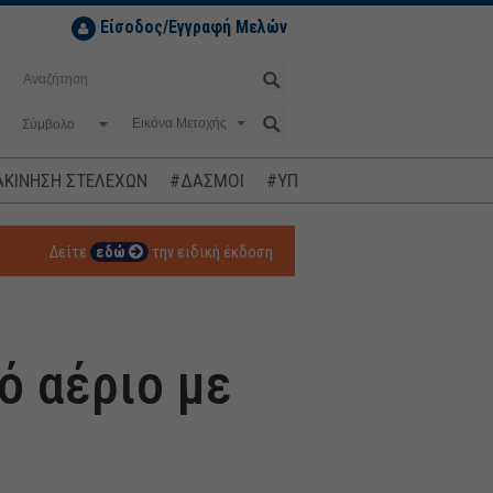
Είσοδος/Εγγραφή Μελών
Σύμβολο
ΚΙΝΗΣΗ ΣΤΕΛΕΧΩΝ
#ΔΑΣΜΟΙ
#ΥΠΟΚΛΟΠΕΣ
#ΠΛΗΘΩΡΙΣΜ
Δείτε
εδώ
την ειδική έκδοση
ό αέριο με