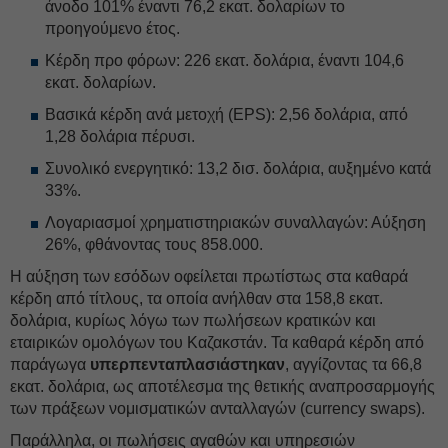
άνοδο 101% έναντι 76,2 εκατ. δολαρίων το
προηγούμενο έτος.
Κέρδη προ φόρων: 226 εκατ. δολάρια, έναντι 104,6
εκατ. δολαρίων.
Βασικά κέρδη ανά μετοχή (EPS): 2,56 δολάρια, από
1,28 δολάρια πέρυσι.
Συνολικό ενεργητικό: 13,2 δισ. δολάρια, αυξημένο κατά
33%.
Λογαριασμοί χρηματιστηριακών συναλλαγών: Αύξηση
26%, φθάνοντας τους 858.000.
Η αύξηση των εσόδων οφείλεται πρωτίστως στα καθαρά
κέρδη από τίτλους, τα οποία ανήλθαν στα 158,8 εκατ.
δολάρια, κυρίως λόγω των πωλήσεων κρατικών και
εταιρικών ομολόγων του Καζακστάν. Τα καθαρά κέρδη από
παράγωγα
υπερπενταπλασιάστηκαν
, αγγίζοντας τα 66,8
εκατ. δολάρια, ως αποτέλεσμα της θετικής αναπροσαρμογής
των πράξεων νομισματικών ανταλλαγών (currency swaps).
Παράλληλα, οι πωλήσεις αγαθών και υπηρεσιών