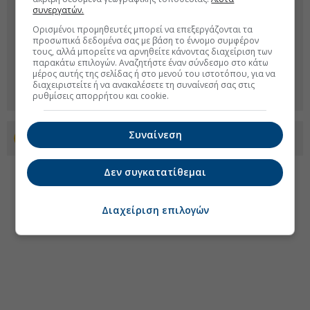
συνεργατών.
Ορισμένοι προμηθευτές μπορεί να επεξεργάζονται τα
προσωπικά δεδομένα σας με βάση το έννομο συμφέρον
τους, αλλά μπορείτε να αρνηθείτε κάνοντας διαχείριση των
παρακάτω επιλογών. Αναζητήστε έναν σύνδεσμο στο κάτω
μέρος αυτής της σελίδας ή στο μενού του ιστοτόπου, για να
διαχειριστείτε ή να ανακαλέσετε τη συναίνεσή σας στις
ρυθμίσεις απορρήτου και cookie.
Συναίνεση
Προσθέστε το euro2day.gr στο Discover
Δεν συγκατατίθεμαι
Διαχείριση επιλογών