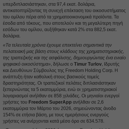
υπερδιπλασιάστηκαν, στα 97,4 εκατ. δολάρια,
αντικατοπτρίζοντας τη συνεχή επέκταση του οικοσυστήματος
του ομίλου πέρα από τα χρηματοοικονομικά προϊόντα. Τα
έσοδα από τόκους, που αποτελούν και τη μεγαλύτερη πηγή
εσόδων του ομίλου, αυξήθηκαν κατά 2% στα 882,5 εκατ.
δολάρια.
«Τα τελευταία χρόνια έχουμε επεκτείνει σημαντικά την
πελατειακή μας βάση στους κλάδους της χρηματιστηριακής,
της τραπεζικής και της ασφάλισης, δημιουργώντας ένα ενιαίο
ψηφιακό οικοσύστημα»
, δήλωσε ο
Timur Turlov
, Ιδρυτής
και Διευθύνων Σύμβουλος της Freedom Holding Corp. Η
ανάπτυξη ήταν καθολική στους βασικούς τομείς
δραστηριότητας. Οι τραπεζικοί πελάτες διπλασιάστηκαν
ξεπερνώντας τα 5 εκατομμύρια, ενώ οι χρηματιστηριακοί
λογαριασμοί ανήλθαν σε 858 χιλιάδες. Οι μηνιαίοι ενεργοί
χρήστες του
Freedom SuperApp
ανήλθαν σε 2,6
εκατομμύρια τον Μάρτιο του 2026, σημειώνοντας άνοδο
154% σε ετήσια βάση, με τους ημερήσιους ενεργούς
χρήστες να ανέρχονται κατά μέσο όρο σε 634.578.