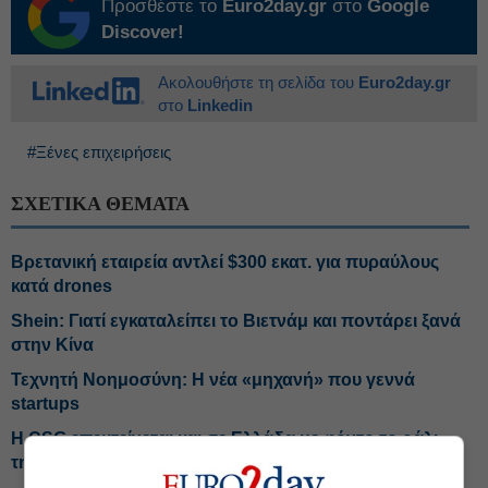
Προσθέστε το
Euro2day.gr
στο
Google
Discover!
Ακολουθήστε τη σελίδα του
Euro2day.gr
στο
Linkedin
#Ξένες επιχειρήσεις
ΣΧΕΤΙΚΑ ΘΕΜΑΤΑ
Βρετανική εταιρεία αντλεί $300 εκατ. για πυραύλους
κατά drones
Shein: Γιατί εγκαταλείπει το Βιετνάμ και ποντάρει ξανά
στην Κίνα
Τεχνητή Νοημοσύνη: Η νέα «μηχανή» που γεννά
startups
Η CSG επεκτείνεται και σε Ελλάδα με φόντο το ράλι
της αμυντικής αγοράς