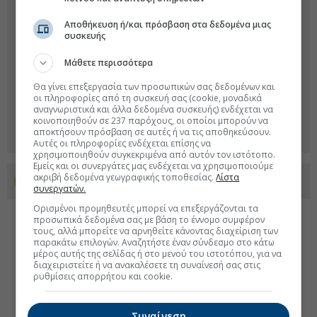
Αποθήκευση ή/και πρόσβαση στα δεδομένα μιας
συσκευής
Μάθετε περισσότερα
Θα γίνει επεξεργασία των προσωπικών σας δεδομένων και
οι πληροφορίες από τη συσκευή σας (cookie, μοναδικά
αναγνωριστικά και άλλα δεδομένα συσκευής) ενδέχεται να
κοινοποιηθούν σε 237 παρόχους, οι οποίοι μπορούν να
αποκτήσουν πρόσβαση σε αυτές ή να τις αποθηκεύσουν.
Αυτές οι πληροφορίες ενδέχεται επίσης να
χρησιμοποιηθούν συγκεκριμένα από αυτόν τον ιστότοπο.
Εμείς και οι συνεργάτες μας ενδέχεται να χρησιμοποιούμε
ακριβή δεδομένα γεωγραφικής τοποθεσίας.
Λίστα
Προσθέστε το euro2day.gr στο Discover
συνεργατών.
Ορισμένοι προμηθευτές μπορεί να επεξεργάζονται τα
προσωπικά δεδομένα σας με βάση το έννομο συμφέρον
τους, αλλά μπορείτε να αρνηθείτε κάνοντας διαχείριση των
παρακάτω επιλογών. Αναζητήστε έναν σύνδεσμο στο κάτω
μέρος αυτής της σελίδας ή στο μενού του ιστοτόπου, για να
διαχειριστείτε ή να ανακαλέσετε τη συναίνεσή σας στις
ρυθμίσεις απορρήτου και cookie.
Συναίνεση