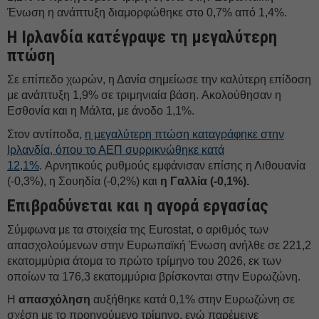
Ένωση η ανάπτυξη διαμορφώθηκε στο 0,7% από 1,4%.
Η Ιρλανδία κατέγραψε τη μεγαλύτερη
πτώση
Σε επίπεδο χωρών, η Δανία σημείωσε την καλύτερη επίδοση
με ανάπτυξη 1,9% σε τριμηνιαία βάση. Ακολούθησαν η
Εσθονία και η Μάλτα, με άνοδο 1,1%.
Στον αντίποδα,
η μεγαλύτερη πτώση καταγράφηκε στην
Ιρλανδία, όπου το ΑΕΠ συρρικνώθηκε κατά
12,1%
. Αρνητικούς ρυθμούς εμφάνισαν επίσης η Λιθουανία
(-0,3%), η Σουηδία (-0,2%) και
η Γαλλία (-0,1%).
Επιβραδύνεται και η αγορά εργασίας
Σύμφωνα με τα στοιχεία της Eurostat, ο αριθμός των
απασχολούμενων στην Ευρωπαϊκή Ένωση ανήλθε σε 221,2
εκατομμύρια άτομα το πρώτο τρίμηνο του 2026, εκ των
οποίων τα 176,3 εκατομμύρια βρίσκονται στην Ευρωζώνη.
Η
απασχόληση
αυξήθηκε κατά 0,1% στην Ευρωζώνη σε
σχέση με το προηγούμενο τρίμηνο, ενώ παρέμεινε