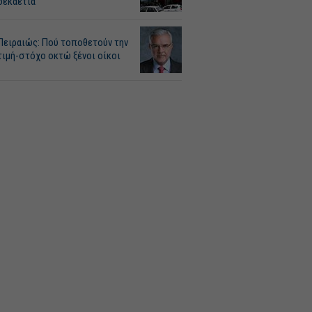
δεκαετία
Πειραιώς: Πού τοποθετούν την
τιμή-στόχο οκτώ ξένοι οίκοι