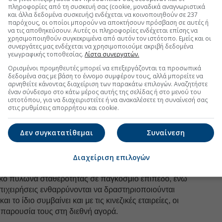
raser ανέφερε ότι οι συζητήσεις μεταξύ των δύο
πληροφορίες από τη συσκευή σας (cookie, μοναδικά αναγνωριστικά
και άλλα δεδομένα συσκευής) ενδέχεται να κοινοποιηθούν σε 237
ι δεν ήταν πάντα εύκολες, διεξήχθησαν σε
παρόχους, οι οποίοι μπορούν να αποκτήσουν πρόσβαση σε αυτές ή
κό κλίμα και είχαν επίκεντρο την οικονομία. Η
να τις αποθηκεύσουν. Αυτές οι πληροφορίες ενδέχεται επίσης να
iti στάθηκε ιδιαίτερα στη δέσμευση και των δύο
χρησιμοποιηθούν συγκεκριμένα από αυτόν τον ιστότοπο. Εμείς και οι
συνεργάτες μας ενδέχεται να χρησιμοποιούμε ακριβή δεδομένα
ταθερών και βαθιά ριζωμένων σχέσεων, κάτι που,
γεωγραφικής τοποθεσίας.
Λίστα συνεργατών.
 ξεκάθαρα και στο πεδίο του εμπορίου.
Ορισμένοι προμηθευτές μπορεί να επεξεργάζονται τα προσωπικά
δεδομένα σας με βάση το έννομο συμφέρον τους, αλλά μπορείτε να
αρνηθείτε κάνοντας διαχείριση των παρακάτω επιλογών. Αναζητήστε
έναν σύνδεσμο στο κάτω μέρος αυτής της σελίδας ή στο μενού του
uro2day.gr
στο
Google Discover!
ιστοτόπου, για να διαχειριστείτε ή να ανακαλέσετε τη συναίνεσή σας
στις ρυθμίσεις απορρήτου και cookie.
 εξελίξεις με την υπογραφη εγκυρότητας του Euro2day.gr
Δεν συγκατατίθεμαι
Συναίνεση
FOLLOW US
Ακολουθήστε τη σελίδα του
Euro2day.gr
στο
Linkedin
Διαχείριση επιλογών
τι μια ισχυρή και διαφανής οικονομική σχέση μεταξύ
ικό πυλώνα σταθερότητας σε παγκόσμιο επίπεδο, ενώ
επιχειρήσεις ενθαρρύνονται να δραστηριοποιούνται
ι το ίδιο συμβαίνει και με τις κινεζικές εταιρείες, οι
 παρουσία τους στη διεθνή αγορά.