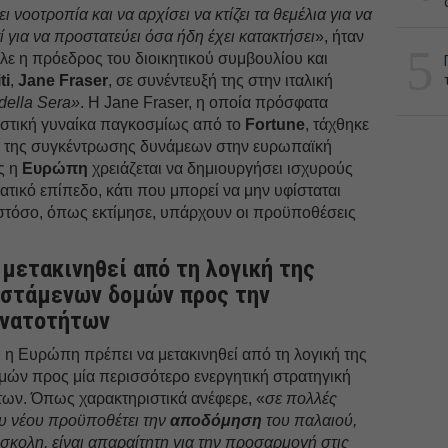
νοοτροπία και να αρχίσει να κτίζει τα θεμέλια για να
ί για να προστατεύει όσα ήδη έχει κατακτήσει
», ήταν
5
ιλε η πρόεδρος του διοικητικού συμβουλίου και
ti
,
Jane Fraser
, σε συνέντευξή της στην ιταλική
 della Sera»
. Η Jane Fraser, η οποία πρόσφατα
αστική γυναίκα παγκοσμίως από το
Fortune
, τάχθηκε
 της συγκέντρωσης δυνάμεων στην ευρωπαϊκή
ς η
Ευρώπη
χρειάζεται να δημιουργήσει ισχυρούς
τικό επίπεδο, κάτι που μπορεί να μην υφίσταται
τόσο, όπως εκτίμησε, υπάρχουν οι προϋποθέσεις
 μετακινηθεί από τη λογική της
ιστάμενων δομών προς την
υνατοτήτων
 η Ευρώπη πρέπει να μετακινηθεί από τη λογική της
ών προς μία περισσότερο ενεργητική στρατηγική
ων. Όπως χαρακτηριστικά ανέφερε, «
σε πολλές
ου νέου προϋποθέτει την
αποδόμηση
του παλαιού,
ύσκολη, είναι απαραίτητη για την προσαρμογή στις