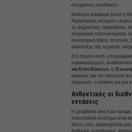
σύγχρονες συνθήκες
».
Ιδιαίτερη αναφορά έκανε η δ
δημιουργίας ισχυρών «ευρω
τις σημαντικές προκλήσεις π
συγκριτικά πλεονεκτήματα, ό
πολιτισμική βάση, τα οποία,
ανάπτυξης της τεχνητής νοη
Στο σημείο αυτό, υπογράμμι
κεφαλαιαγορών, αναδεικνύο
και Επενδύσεων
, η
Ένωση
κρίσιμες για την ενίσχυση τ
σημείωσε, η ανάγκη για μια 
Ανθεκτικές οι διεθν
εντάσεις
Η μετάβαση από έναν κόσμο π
πολυπολικό σύστημα είναι α
όπως είπε, παρατηρείται μία
διεθνούς συστήματος. Απαντώ