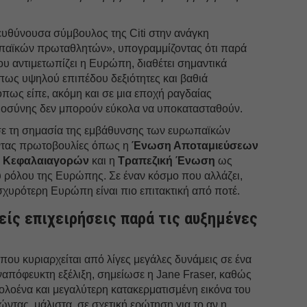
ιευθύνουσα σύμβουλος της Citi στην ανάγκη
παϊκών πρωταθλητών», υπογραμμίζοντας ότι παρά
ου αντιμετωπίζει η Ευρώπη, διαθέτει σημαντικά
πως υψηλού επιπέδου δεξιότητες και βαθιά
 όπως είπε, ακόμη και σε μια εποχή ραγδαίας
μοσύνης δεν μπορούν εύκολα να υποκατασταθούν.
σε τη σημασία της εμβάθυνσης των ευρωπαϊκών
ντας πρωτοβουλίες όπως η
Ένωση Αποταμιεύσεων
 Κεφαλαιαγορών
και η
Τραπεζική Ένωση
ως
ου ρόλου της Ευρώπης. Σε έναν κόσμο που αλλάζει,
ισχυρότερη Ευρώπη είναι πιο επιτακτική από ποτέ.
είς επιχειρήσεις παρά τις αυξημένες
ου κυριαρχείται από λίγες μεγάλες δυνάμεις σε ένα
ναπόφευκτη εξέλιξη, σημείωσε η Jane Fraser, καθώς
 ολοένα και μεγαλύτερη κατακερματισμένη εικόνα του
ντας, μάλιστα, σε σχετική ερώτηση για το αν η