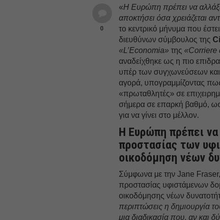
«
Η Ευρώπη πρέπει να αλλάξει 
αποκτήσει όσα χρειάζεται αντ
το κεντρικό μήνυμα που έστε
0
διευθύνων σύμβουλος της
Ci
«L’Economia»
της
«Corriere
αναδείχθηκε ως η πιο επιδρ
υπέρ των συγχωνεύσεων και
αγορά, υπογραμμίζοντας πω
«πρωταθλητές» σε επιχειρημα
σήμερα σε επαρκή βαθμό, ωσ
για να γίνει στο μέλλον.
Η Ευρώπη πρέπει να
προστασίας των υφ
οικοδόμηση νέων δ
Σύμφωνα με την Jane Fraser,
προστασίας υφιστάμενων δομ
οικοδόμησης νέων δυνατοτήτ
περιπτώσεις η δημιουργία τ
μια διαδικασία που, αν και δ