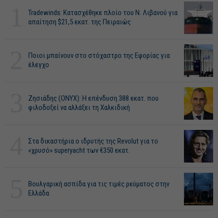
1
Tradewinds: Κατασχέθηκε πλοίο του Ν. Λιβανού για
απαίτηση $21,5 εκατ. της Πειραιώς
2
Ποιοι μπαίνουν στο στόχαστρο της Εφορίας για
έλεγχο
3
Ζησιάδης (ONYX): Η επένδυση 388 εκατ. που
φιλοδοξεί να αλλάξει τη Χαλκιδική
4
Στα δικαστήρια ο ιδρυτής της Revolut για το
«χρυσό» superyacht των €350 εκατ.
5
Βουλγαρική ασπίδα για τις τιμές ρεύματος στην
Ελλάδα