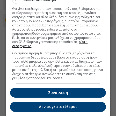
Θα γίνει επεξεργασία των προσωπικών σας δεδομένων και
οι πληροφορίες από τη συσκευή σας (cookie, μοναδικά
αναγνωριστικά και άλλα δεδομένα συσκευής) ενδέχεται να
Προσθέστε το euro2day.gr στο Discover
κοινοποιηθούν σε 237 παρόχους, οι οποίοι μπορούν να
αποκτήσουν πρόσβαση σε αυτές ή να τις αποθηκεύσουν.
Αυτές οι πληροφορίες ενδέχεται επίσης να
χρησιμοποιηθούν συγκεκριμένα από αυτόν τον ιστότοπο.
Εμείς και οι συνεργάτες μας ενδέχεται να χρησιμοποιούμε
ακριβή δεδομένα γεωγραφικής τοποθεσίας.
Λίστα
συνεργατών.
Ορισμένοι προμηθευτές μπορεί να επεξεργάζονται τα
προσωπικά δεδομένα σας με βάση το έννομο συμφέρον
τους, αλλά μπορείτε να αρνηθείτε κάνοντας διαχείριση των
παρακάτω επιλογών. Αναζητήστε έναν σύνδεσμο στο κάτω
μέρος αυτής της σελίδας ή στο μενού του ιστοτόπου, για να
διαχειριστείτε ή να ανακαλέσετε τη συναίνεσή σας στις
ρυθμίσεις απορρήτου και cookie.
Συναίνεση
Δεν συγκατατίθεμαι