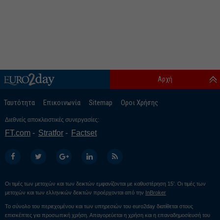
Αρχή
Ταυτότητα
Επικοινωνία
Sitemap
Οροι Χρήσης
Διεθνείς αποκλειστικές συνεργασίες:
FT.com
Stratfor
Factset
Οι τιμές των μετοχών και των δεικτών εμφανίζονται με καθυστέρηση 15’. Οι τιμές των
μετοχών και των ελληνικών δεικτών προέρχονται από την
InBroker
Το σύνολο του περιεχομένου και των υπηρεσιών του euro2day διατίθεται στους
επισκέπτες για προσωπική χρήση. Απαγορεύεται η χρήση και η επαναδημοσίευσή του