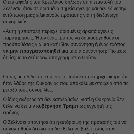
Ο επικεφαλής του Κρεμλίνου δήλωσε ότι η επιστολή του
Ζελένσκι ήταν σε ορισμένα σημεία αγενής και δεν έδινε την
εντύπωση μιας ειλικρινούς πρότασης για τη διεξαγωγή
συνομιλιών.
«Αυτή η επιστολή περιέχει ορισμένες αρκετά αγενείς
παρατηρήσεις. Ήταν ένας τρόπος να δημιουργηθούν οι
προϋποθέσεις για μια κατ’ ιδίαν συνάντηση ή ένας τρόπος
να μην πραγματοποιηθεί
μια τέτοια συνάντηση; Πιστεύω
ότι ίσχυε το δεύτερο» υπογράμμισε ο Πούτιν.
Όπως μεταδίδει το Reuters, ο Πούτιν υποστήριξε ακόμα ότι
ήταν λάθος της Ουκρανίας που αποκάλυψε στοιχεία από τις
μεταξύ τους συνομιλίες.
Ο ίδιος ανέφερε ότι δεν καταλαβαίνει γιατί η Ουκρανία δεν
θέλει να δει την
κυβέρνηση Τραμπ
ως εγγυητή της
ειρήνης.
Ο Ζελένσκι απάντησε ότι η απόρριψη της πρότασής του να
συναντηθούν δείχνει ότι δεν θέλει να βάλει τέλος στον