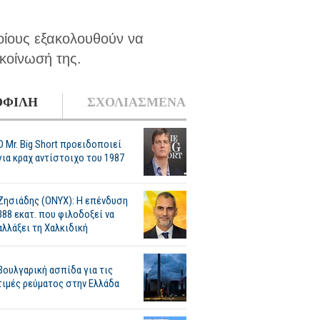
οίους εξακολουθούν να
κοίνωσή της.
ΦΙΛΗ
ΣΧΟΛΙΑΣΜΕΝΑ
O Mr. Big Short προειδοποιεί
για κραχ αντίστοιχο του 1987
Ζησιάδης (ONYX): Η επένδυση
388 εκατ. που φιλοδοξεί να
αλλάξει τη Χαλκιδική
Βουλγαρική ασπίδα για τις
τιμές ρεύματος στην Ελλάδα