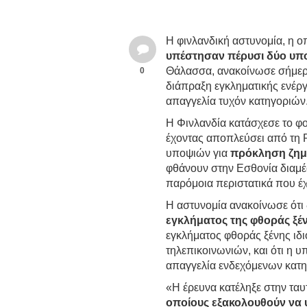
Η φινλανδική αστυνομία, η οπ
υπέστησαν πέρυσι δύο υπ
Θάλασσα, ανακοίνωσε σήμερα
0
διάπραξη εγκληματικής ενέργε
απαγγελία τυχόν κατηγοριών
Η Φινλανδία κατάσχεσε το φο
έχοντας αποπλεύσει από τη 
υποψιών για
πρόκληση ζημι
φθάνουν στην Εσθονία διαμέ
παρόμοια περιστατικά που έχ
Η αστυνομία ανακοίνωσε ότι 
εγκλήματος της φθοράς ξέν
εγκλήματος φθοράς ξένης ιδ
τηλεπικοινωνιών, και ότι η 
απαγγελία ενδεχόμενων κατη
«Η έρευνα κατέληξε στην τ
οποίους εξακολουθούν να 