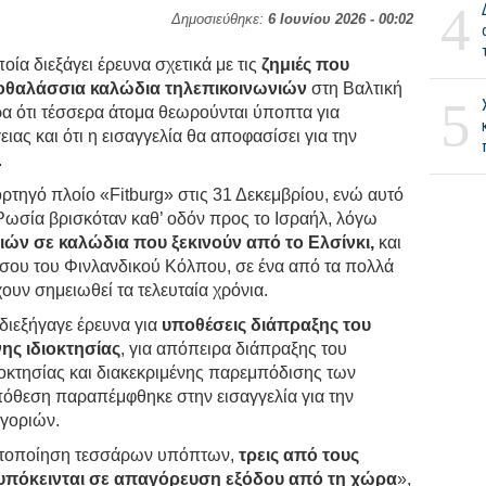
4
Δημοσιεύθηκε:
6 Ιουνίου 2026 - 00:02
οία διεξάγει έρευνα σχετικά με τις
ζημιές που
οθαλάσσια καλώδια τηλεπικοινωνιών
στη Βαλτική
5
 ότι τέσσερα άτομα θεωρούνται ύποπτα για
ιας και ότι η εισαγγελία θα αποφασίσει για την
.
ρτηγό πλοίο «Fitburg» στις 31 Δεκεμβρίου, ενώ αυτό
Ρωσία βρισκόταν καθ’ οδόν προς το Ισραήλ, λόγω
ών σε καλώδια που ξεκινούν από το Ελσίνκι,
και
σου του Φινλανδικού Κόλπου, σε ένα από τα πολλά
ουν σημειωθεί τα τελευταία χρόνια.
διεξήγαγε έρευνα για
υποθέσεις διάπραξης του
ης ιδιοκτησίας
, για απόπειρα διάπραξης του
ιοκτησίας και διακεκριμένης παρεμπόδισης των
υπόθεση παραπέμφθηκε στην εισαγγελία για την
γοριών.
αυτοποίηση τεσσάρων υπόπτων,
τρεις από τους
υπόκεινται σε απαγόρευση εξόδου από τη χώρα
»,