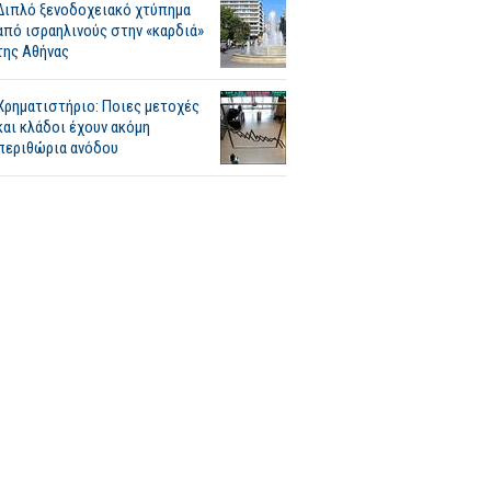
Διπλό ξενοδοχειακό χτύπημα
από ισραηλινούς στην «καρδιά»
της Αθήνας
Χρηματιστήριο: Ποιες μετοχές
και κλάδοι έχουν ακόμη
περιθώρια ανόδου