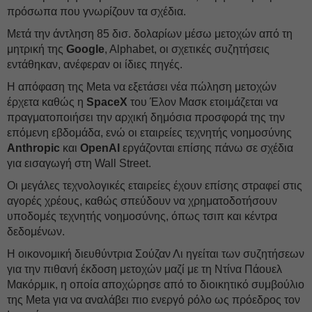
πρόσωπα που γνωρίζουν τα σχέδια.
Μετά την άντληση 85 δισ. δολαρίων μέσω μετοχών από τη
μητρική της
Google
, Alphabet, οι σχετικές συζητήσεις
εντάθηκαν, ανέφεραν οι ίδιες πηγές.
Η απόφαση της Meta να εξετάσει νέα πώληση μετοχών
έρχετα καθώς η
SpaceX
του Έλον Μασκ ετοιμάζεται να
πραγματοποιήσει την αρχική δημόσια προσφορά της την
επόμενη εβδομάδα, ενώ οι εταιρείες τεχνητής νοημοσύνης
Anthropic
και
OpenAI
εργάζονται επίσης πάνω σε σχέδια
για εισαγωγή στη Wall Street.
Οι μεγάλες τεχνολογικές εταιρείες έχουν επίσης στραφεί στις
αγορές χρέους, καθώς σπεύδουν να χρηματοδοτήσουν
υποδομές τεχνητής νοημοσύνης, όπως τσιπ και κέντρα
δεδομένων.
Η οικονομική διευθύντρια Σούζαν Λι ηγείται των συζητήσεων
για την πιθανή έκδοση μετοχών μαζί με τη Ντίνα Πάουελ
Μακόρμικ, η οποία αποχώρησε από το διοικητικό συμβούλιο
της Meta για να αναλάβει πιο ενεργό ρόλο ως πρόεδρος τον