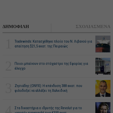
ΔΗΜΟΦΙΛΗ
ΣΧΟΛΙΑΣΜΕΝΑ
1
Tradewinds: Κατασχέθηκε πλοίο του Ν. Λιβανού για
απαίτηση $21,5 εκατ. της Πειραιώς
2
Ποιοι μπαίνουν στο στόχαστρο της Εφορίας για
έλεγχο
3
Ζησιάδης (ONYX): Η επένδυση 388 εκατ. που
φιλοδοξεί να αλλάξει τη Χαλκιδική
4
Στα δικαστήρια ο ιδρυτής της Revolut για το
«χρυσό» superyacht των €350 εκατ.