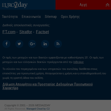
Αρχή
Ταυτότητα
Επικοινωνία
Sitemap
Οροι Χρήσης
Διεθνείς αποκλειστικές συνεργασίες:
FT.com
Stratfor
Factset
Οι τιμές των μετοχών και των δεικτών εμφανίζονται με καθυστέρηση 15’. Οι τιμές των
μετοχών και των ελληνικών δεικτών προέρχονται από την
InBroker
Το σύνολο του περιεχομένου και των υπηρεσιών του euro2day διατίθεται στους
επισκέπτες για προσωπική χρήση. Απαγορεύεται η χρήση και η επαναδημοσίευσή του
χωρίς τη γραπτή άδεια του εκδότη.
Δήλωση Απορρήτου και Προστασίας Δεδομένων Προσωπικού
Χαρακτήρα
Copyright © 2001 – 2026 MEDIA2DAY
All Rights Reserved.
Managed Cloud by C2