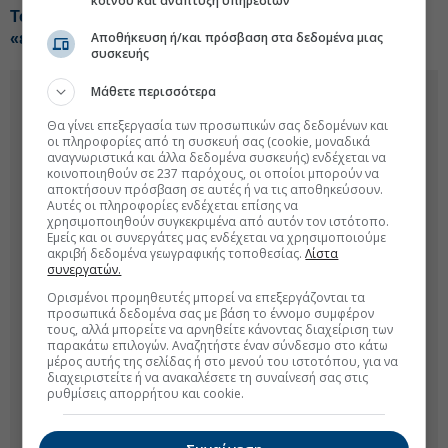
κοινού και ανάπτυξη υπηρεσιών
Το Ιράν εξετάζει περιορισμούς στις διελεύσεις
Αποθήκευση ή/και πρόσβαση στα δεδομένα μιας
«εχθρικών» πλοίων από το Ορμούζ
συσκευής
Μάθετε περισσότερα
Θα γίνει επεξεργασία των προσωπικών σας δεδομένων και
οι πληροφορίες από τη συσκευή σας (cookie, μοναδικά
αναγνωριστικά και άλλα δεδομένα συσκευής) ενδέχεται να
κοινοποιηθούν σε 237 παρόχους, οι οποίοι μπορούν να
αποκτήσουν πρόσβαση σε αυτές ή να τις αποθηκεύσουν.
Αυτές οι πληροφορίες ενδέχεται επίσης να
χρησιμοποιηθούν συγκεκριμένα από αυτόν τον ιστότοπο.
Εμείς και οι συνεργάτες μας ενδέχεται να χρησιμοποιούμε
ακριβή δεδομένα γεωγραφικής τοποθεσίας.
Λίστα
συνεργατών.
Ορισμένοι προμηθευτές μπορεί να επεξεργάζονται τα
προσωπικά δεδομένα σας με βάση το έννομο συμφέρον
τους, αλλά μπορείτε να αρνηθείτε κάνοντας διαχείριση των
παρακάτω επιλογών. Αναζητήστε έναν σύνδεσμο στο κάτω
μέρος αυτής της σελίδας ή στο μενού του ιστοτόπου, για να
διαχειριστείτε ή να ανακαλέσετε τη συναίνεσή σας στις
ρυθμίσεις απορρήτου και cookie.