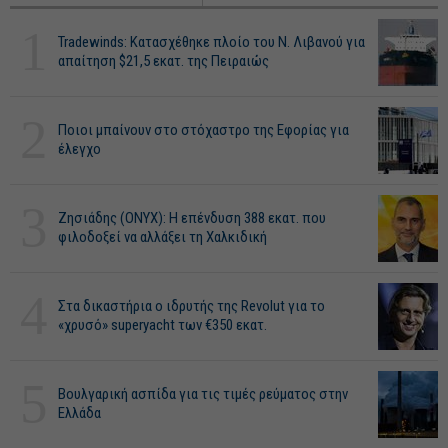
1
Tradewinds: Κατασχέθηκε πλοίο του Ν. Λιβανού για
απαίτηση $21,5 εκατ. της Πειραιώς
2
Ποιοι μπαίνουν στο στόχαστρο της Εφορίας για
έλεγχο
3
Ζησιάδης (ONYX): Η επένδυση 388 εκατ. που
φιλοδοξεί να αλλάξει τη Χαλκιδική
4
Στα δικαστήρια ο ιδρυτής της Revolut για το
«χρυσό» superyacht των €350 εκατ.
5
Βουλγαρική ασπίδα για τις τιμές ρεύματος στην
Ελλάδα