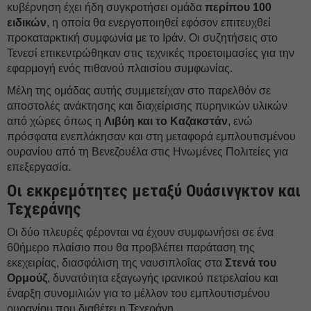
κυβέρνηση έχει ήδη συγκροτήσει ομάδα
περίπου 100
ειδικών
, η οποία θα ενεργοποιηθεί εφόσον επιτευχθεί
προκαταρκτική συμφωνία με το Ιράν. Οι συζητήσεις στο
Τενεσί επικεντρώθηκαν στις τεχνικές προετοιμασίες για την
εφαρμογή ενός πιθανού πλαισίου συμφωνίας.
Μέλη της ομάδας αυτής συμμετείχαν στο παρελθόν σε
αποστολές ανάκτησης και διαχείρισης πυρηνικών υλικών
από χώρες όπως η
Λιβύη και το Καζακστάν
, ενώ
πρόσφατα ενεπλάκησαν και στη μεταφορά εμπλουτισμένου
ουρανίου από τη Βενεζουέλα στις Ηνωμένες Πολιτείες για
επεξεργασία.
Οι εκκρεμότητες μεταξύ Ουάσινγκτον και
Τεχεράνης
Οι δύο πλευρές φέρονται να έχουν συμφωνήσει σε ένα
60ήμερο πλαίσιο που θα προβλέπει παράταση της
εκεχειρίας, διασφάλιση της ναυσιπλοΐας στα
Στενά του
Ορμούζ
, δυνατότητα εξαγωγής ιρανικού πετρελαίου και
έναρξη συνομιλιών για το μέλλον του εμπλουτισμένου
ουρανίου που διαθέτει η Τεχεράνη.