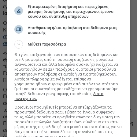
Εξατομικευμένη διαφήμιση και περιεχόμενο,
εγκαταστάσεις που υπέστησαν ζημιές από επιθέσεις της
μέτρηση διαφήμισης και περιεχομένου, έρευνα
Ισλαμικής Δημοκρατίας
.
κοινού και ανάπτυξη υπηρεσιών
Ο Τραμπ δήλωσε σε συνέντευξη που μεταδόθηκε την
Αποθήκευση ή/και πρόσβαση στα δεδομένα μιας
Κυριακή ότι
δεν θα αποδεσμεύσει ιρανικά περιουσιακά
συσκευής
στοιχεία ούτε θα άρει κυρώσεις στο πλαίσιο μιας αρχικής
συμφωνίας
.
Μάθετε περισσότερα
«Αν συμπεριφερθούν σωστά, αν κάνουν καλή δουλειά, τότε
Θα γίνει επεξεργασία των προσωπικών σας δεδομένων και
οι πληροφορίες από τη συσκευή σας (cookie, μοναδικά
θα αρχίσουμε να συζητάμε»
για την αποδέσμευση των
αναγνωριστικά και άλλα δεδομένα συσκευής) ενδέχεται να
περιουσιακών στοιχείων, δήλωσε ο Τραμπ στην Κρίστεν
κοινοποιηθούν σε 237 παρόχους, οι οποίοι μπορούν να
Γουέλκερ στη συνέντευξη που μαγνητοσκοπήθηκε την
αποκτήσουν πρόσβαση σε αυτές ή να τις αποθηκεύσουν.
Αυτές οι πληροφορίες ενδέχεται επίσης να
Παρασκευή για την εκπομπή
Meet the Press
του
NBC
.
χρησιμοποιηθούν συγκεκριμένα από αυτόν τον ιστότοπο.
Εμείς και οι συνεργάτες μας ενδέχεται να χρησιμοποιούμε
Ο αναπληρωτής υπουργός Εξωτερικών του Ιράν,
Καζέμ
ακριβή δεδομένα γεωγραφικής τοποθεσίας.
Λίστα
Γκαριμπαμπαντί
, απέρριψε την ιδέα, γράφοντας σε
συνεργατών.
ανάρτησή του στο X ότι τα περιουσιακά στοιχεία της χώρας
Ορισμένοι προμηθευτές μπορεί να επεξεργάζονται τα
του
«δεν αποτελούν ούτε πολεμικά λάφυρα της Ουάσιγκτον,
προσωπικά δεδομένα σας με βάση το έννομο συμφέρον
ούτε ταμείο για την αποζημίωση των συμμάχων της»
.
τους, αλλά μπορείτε να αρνηθείτε κάνοντας διαχείριση των
παρακάτω επιλογών. Αναζητήστε έναν σύνδεσμο στο κάτω
Πρόσθεσε επίσης ότι το Ιράν εξακολουθεί να απαιτεί
«πλήρη
μέρος αυτής της σελίδας ή στο μενού του ιστοτόπου, για να
αποζημίωση»
για τις δικές του ζημιές από τον πόλεμο που,
διαχειριστείτε ή να ανακαλέσετε τη συναίνεσή σας στις
ρυθμίσεις απορρήτου και cookie.
όπως υποστηρίζει, ξεκίνησαν το Ισραήλ και οι ΗΠΑ στις 28