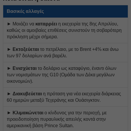
Βασικές αλλαγές
► Μοιάζει να
καταρρέει
η εκεχειρία της 8ης Απριλίου,
καθώς οι αμοιβαίες επιθέσεις συνιστούν τη σοβαρότερη
πρόκληση μέχρι σήμερα.
►
Εκτοξεύεται
το πετρέλαιο, με το Brent +4% και άνω
των 97 δολαρίων ανά βαρέλι.
►
Ενισχύεται
το δολάριο ως καταφύγιο, έναντι όλων
των νομισμάτων της G10 (Ομάδα των Δέκα μεγάλων
οικονομιών).
►
Διακυβεύεται
η πρόταση για νέα εκεχειρία διάρκειας
60 ημερών μεταξύ Τεχεράνης και Ουάσιγκτον.
►
Κλιμακώνεται
ο κίνδυνος για την περιοχή, με
προειδοποίηση πυραυλικής απειλής κοντά στην
αμερικανική βάση Prince Sultan.