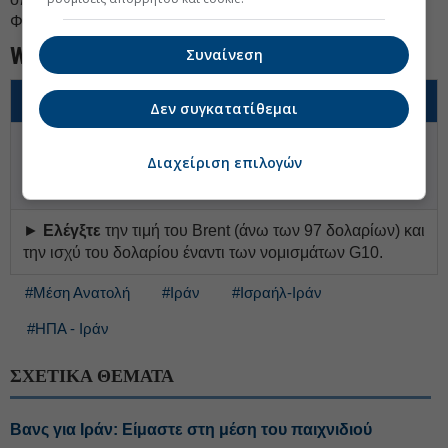
Φεβρουαρίου.
Watch Now
Συναίνεση
Τι να παρακολουθήσετε
Δεν συγκατατίθεμαι
►
Παρακολουθήστε
την πορεία της πρότασης για
Διαχείριση επιλογών
60ήμερη εκεχειρία Τεχεράνης–Ουάσιγκτον και τυχόν νέα
πλήγματα.
►
Ελέγξτε
την τιμή του Brent (άνω των 97 δολαρίων) και
την ισχύ του δολαρίου έναντι των νομισμάτων G10.
#Μέση Ανατολή
#Ιράν
#Ισραήλ-Ιράν
#ΗΠΑ - Ιράν
ΣΧΕΤΙΚΑ ΘΕΜΑΤΑ
Βανς για Ιράν: Είμαστε στη μέση του παιχνιδιού