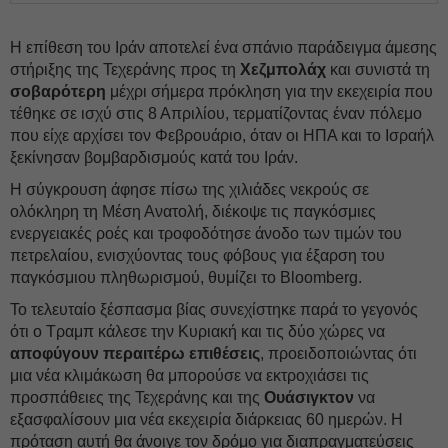
Η επίθεση του Ιράν αποτελεί ένα σπάνιο παράδειγμα άμεσης
στήριξης της Τεχεράνης προς τη
Χεζμπολάχ
και συνιστά τη
σοβαρότερη
μέχρι σήμερα πρόκληση για την εκεχειρία που
τέθηκε σε ισχύ στις 8 Απριλίου, τερματίζοντας έναν πόλεμο
που είχε αρχίσει τον Φεβρουάριο, όταν οι ΗΠΑ και το Ισραήλ
ξεκίνησαν βομβαρδισμούς κατά του Ιράν.
Η σύγκρουση άφησε πίσω της χιλιάδες νεκρούς σε
ολόκληρη τη Μέση Ανατολή, διέκοψε τις παγκόσμιες
ενεργειακές ροές και τροφοδότησε άνοδο των τιμών του
πετρελαίου, ενισχύοντας τους φόβους για έξαρση του
παγκόσμιου πληθωρισμού, θυμίζει το Bloomberg.
Το τελευταίο ξέσπασμα βίας συνεχίστηκε παρά το γεγονός
ότι ο Τραμπ κάλεσε την Κυριακή και τις δύο χώρες να
αποφύγουν περαιτέρω επιθέσεις
, προειδοποιώντας ότι
μια νέα κλιμάκωση θα μπορούσε να εκτροχιάσει τις
προσπάθειες της Τεχεράνης και της
Ουάσιγκτον
να
εξασφαλίσουν μια νέα εκεχειρία διάρκειας 60 ημερών. Η
πρόταση αυτή θα άνοιγε τον δρόμο για διαπραγματεύσεις