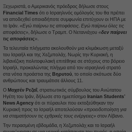
Ξεχωριστά, ο Αμερικανός πρόεδρος δήλωσε στους
Financial Times
ότι ο Ισραηλινός ομόλογός του θα πρέπει
να αποδεχθεί οποιαδήποτε συμφωνία επιτύχουν οι ΗΠΑ με
το Ιράν.
«Εγώ παίρνω τις αποφάσεις. Εγώ παίρνω όλες τις
αποφάσεις»
, δήλωσε ο Τραμπ. Ο Νετανιάχου
«
δεν παίρνει
τις αποφάσεις
»
.
Τα τελευταία πλήγματα ακολουθούν μια κλιμάκωση μεταξύ
του Ισραήλ και της Χεζμπολάχ. Νωρίς την Κυριακή, η
λιβανέζικη πολιτοφυλακή επιτέθηκε σε στόχους στο βόρειο
Ισραήλ, προκαλώντας πλήγμα από τον ισραηλινό στρατό
στα νότια προάστια της
Βηρυτού
, το οποίο σκότωσε δύο
ανθρώπους και τραυμάτισε άλλους 11.
Ο
Μοχσέν Ρεζαΐ
, στρατιωτικός σύμβουλος του Ανώτατου
Ηγέτη του Ιράν, δήλωσε στο ημιεπίσημο
Iranian Students’
News Agency
ότι οι πύραυλοι που εκτοξεύθηκαν την
Κυριακή προς το Ισραήλ αποτελούσαν
«προειδοποίηση για
να σταματήσουν τις εχθρικές τους ενέργειες»
στον Λίβανο.
Την περασμένη εβδομάδα, η Χεζμπολάχ και το Ισραήλ
συμφώνησαν σε μια μερική κατάπαυση του πυρός, η οποία