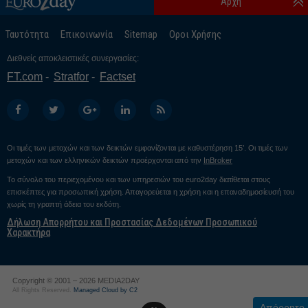
Αρχή
Ταυτότητα
Επικοινωνία
Sitemap
Οροι Χρήσης
Διεθνείς αποκλειστικές συνεργασίες:
FT.com
Stratfor
Factset
Οι τιμές των μετοχών και των δεικτών εμφανίζονται με καθυστέρηση 15’. Οι τιμές των
μετοχών και των ελληνικών δεικτών προέρχονται από την
InBroker
Το σύνολο του περιεχομένου και των υπηρεσιών του euro2day διατίθεται στους
επισκέπτες για προσωπική χρήση. Απαγορεύεται η χρήση και η επαναδημοσίευσή του
χωρίς τη γραπτή άδεια του εκδότη.
Δήλωση Απορρήτου και Προστασίας Δεδομένων Προσωπικού
Χαρακτήρα
Copyright © 2001 – 2026 MEDIA2DAY
All Rights Reserved.
Managed Cloud by C2
Απόρρητο