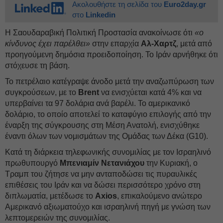
Ακολουθήστε τη σελίδα του
Euro2day.gr
στο
Linkedin
Η Σαουδαραβική Πολιτική Προστασία ανακοίνωσε ότι
«ο
κίνδυνος έχει παρέλθει»
στην επαρχία
Αλ-Χαρτζ
, μετά από
προηγούμενη δημόσια προειδοποίηση. Το Ιράν αρνήθηκε ότι
στόχευσε τη βάση.
Το πετρέλαιο κατέγραψε άνοδο μετά την αναζωπύρωση των
συγκρούσεων, με το
Brent
να ενισχύεται κατά 4% και να
υπερβαίνει τα 97 δολάρια ανά βαρέλι. Το αμερικανικό
δολάριο, το οποίο αποτελεί το καταφύγιο επιλογής από την
έναρξη της σύγκρουσης στη Μέση Ανατολή, ενισχύθηκε
έναντι όλων των νομισμάτων της Ομάδας των Δέκα (G10).
Κατά τη διάρκεια τηλεφωνικής συνομιλίας με τον Ισραηλινό
πρωθυπουργό
Μπενιαμίν Νετανιάχου
την Κυριακή, ο
Τραμπ του ζήτησε να μην ανταποδώσει τις πυραυλικές
επιθέσεις του Ιράν και να δώσει περισσότερο χρόνο στη
διπλωματία, μετέδωσε το
Axios
, επικαλούμενο ανώτερο
Αμερικανό αξιωματούχο και ισραηλινή πηγή με γνώση των
λεπτομερειών της συνομιλίας.