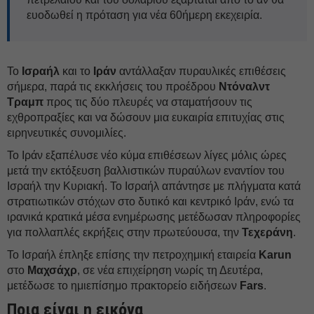
ευοδωθεί η πρόταση για νέα 60ήμερη εκεχειρία.
Το
Ισραήλ
και το
Ιράν
αντάλλαξαν πυραυλικές επιθέσεις
σήμερα, παρά τις εκκλήσεις του προέδρου
Ντόναλντ
Τραμπ
προς τις δύο πλευρές να σταματήσουν τις
εχθροπραξίες και να δώσουν μια ευκαιρία επιτυχίας στις
ειρηνευτικές συνομιλίες.
Το Ιράν εξαπέλυσε νέο κύμα επιθέσεων λίγες μόλις ώρες
μετά την εκτόξευση βαλλιστικών πυραύλων εναντίον του
Ισραήλ την Κυριακή. Το Ισραήλ απάντησε με πλήγματα κατά
στρατιωτικών στόχων στο δυτικό και κεντρικό Ιράν, ενώ τα
ιρανικά κρατικά μέσα ενημέρωσης μετέδωσαν πληροφορίες
για πολλαπλές εκρήξεις στην πρωτεύουσα, την
Τεχεράνη
.
Το Ισραήλ έπληξε επίσης την πετροχημική εταιρεία
Karun
στο
Μαχσάχρ
, σε νέα επιχείρηση νωρίς τη Δευτέρα,
μετέδωσε το ημιεπίσημο πρακτορείο ειδήσεων
Fars
.
Ποια είναι η εικόνα