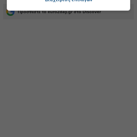
Προσθέστε το euro2day.gr στο Discover