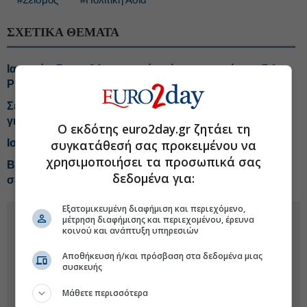
ΣΧΕΤΙΚΑ ΘΕΜΑΤΑ
Ιαπωνία: Στους 34 οι νεκροί από τον σεισμό των 7,1
Ρίχτερ
Σεισμός στην Ιαπωνία: Τουλάχιστον 13 νεκροί, φόβοι
για εγκλωβισμένους
Ο εκδότης euro2day.gr ζητάει τη
Ισχυρός σεισμός 7,1 Ρίχτερ ταρακούνησε την Ιαπωνία
συγκατάθεσή σας προκειμένου να
χρησιμοποιήσει τα προσωπικά σας
Βενεζουέλα: Πάνω από 5.270 οι νεκροί από τον διπλό
δεδομένα για:
σεισμό
Εξατομικευμένη διαφήμιση και περιεχόμενο,
μέτρηση διαφήμισης και περιεχομένου, έρευνα
κοινού και ανάπτυξη υπηρεσιών
Αποθήκευση ή/και πρόσβαση στα δεδομένα μιας
συσκευής
Μάθετε περισσότερα