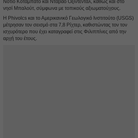
Νότιο Κοταμπάτο και Νταβάο Οξιντένταλ, καθώς και στο
νησί Μπαλούτ, σύμφωνα με τοπικούς αξιωματούχους.
Η Phivolcs και το Αμερικανικό Γεωλογικό Ινστιτούτο (USGS)
μέτρησαν τον σεισμό στα 7,8 Ρίχτερ, καθιστώντας τον τον
ισχυρότερο που έχει καταγραφεί στις Φιλιππίνες από την
αρχή του έτους.