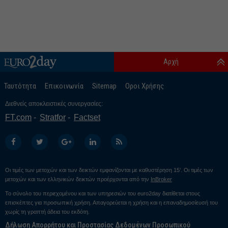
Αρχή
Ταυτότητα
Επικοινωνία
Sitemap
Οροι Χρήσης
Διεθνείς αποκλειστικές συνεργασίες:
FT.com
Stratfor
Factset
Οι τιμές των μετοχών και των δεικτών εμφανίζονται με καθυστέρηση 15’. Οι τιμές των
μετοχών και των ελληνικών δεικτών προέρχονται από την
InBroker
Το σύνολο του περιεχομένου και των υπηρεσιών του euro2day διατίθεται στους
επισκέπτες για προσωπική χρήση. Απαγορεύεται η χρήση και η επαναδημοσίευσή του
χωρίς τη γραπτή άδεια του εκδότη.
Δήλωση Απορρήτου και Προστασίας Δεδομένων Προσωπικού