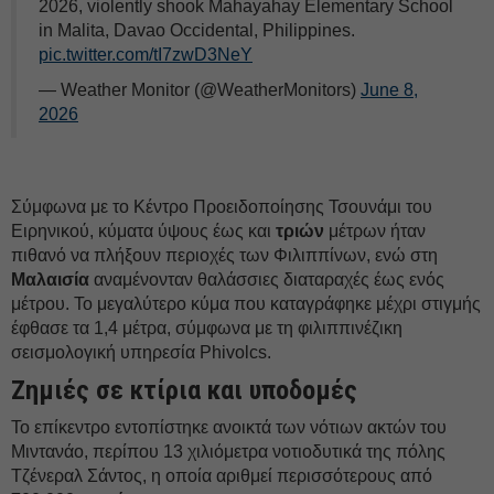
2026, violently shook Mahayahay Elementary School
in Malita, Davao Occidental, Philippines.
pic.twitter.com/tI7zwD3NeY
— Weather Monitor (@WeatherMonitors)
June 8,
2026
Σύμφωνα με το Κέντρο Προειδοποίησης Τσουνάμι του
Ειρηνικού, κύματα ύψους έως και
τριών
μέτρων ήταν
πιθανό να πλήξουν περιοχές των Φιλιππίνων, ενώ στη
Μαλαισία
αναμένονταν θαλάσσιες διαταραχές έως ενός
μέτρου. Το μεγαλύτερο κύμα που καταγράφηκε μέχρι στιγμής
έφθασε τα 1,4 μέτρα, σύμφωνα με τη φιλιππινέζικη
σεισμολογική υπηρεσία Phivolcs.
Ζημιές σε κτίρια και υποδομές
Το επίκεντρο εντοπίστηκε ανοικτά των νότιων ακτών του
Μιντανάο, περίπου 13 χιλιόμετρα νοτιοδυτικά της πόλης
Τζένεραλ Σάντος, η οποία αριθμεί περισσότερους από