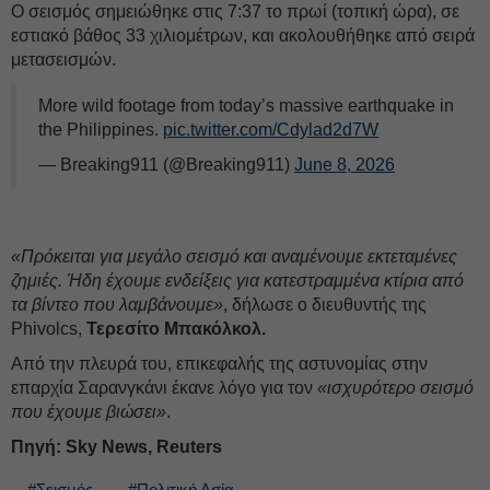
Ο σεισμός σημειώθηκε στις 7:37 το πρωί (τοπική ώρα), σε
εστιακό βάθος 33 χιλιομέτρων, και ακολουθήθηκε από σειρά
μετασεισμών.
More wild footage from today’s massive earthquake in
the Philippines.
pic.twitter.com/Cdylad2d7W
— Breaking911 (@Breaking911)
June 8, 2026
«Πρόκειται για μεγάλο σεισμό και αναμένουμε εκτεταμένες
ζημιές. Ήδη έχουμε ενδείξεις για κατεστραμμένα κτίρια από
τα βίντεο που λαμβάνουμε»
, δήλωσε ο διευθυντής της
Phivolcs,
Τερεσίτο Μπακόλκολ.
Από την πλευρά του, επικεφαλής της αστυνομίας στην
επαρχία Σαρανγκάνι έκανε λόγο για τον
«ισχυρότερο σεισμό
που έχουμε βιώσει»
.
Πηγή: Sky News, Reuters
#Σεισμός
#Πολιτική Ασία