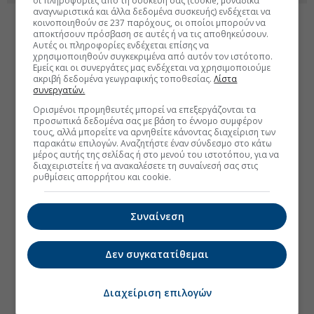
οι πληροφορίες από τη συσκευή σας (cookie, μοναδικά
αναγνωριστικά και άλλα δεδομένα συσκευής) ενδέχεται να
κοινοποιηθούν σε 237 παρόχους, οι οποίοι μπορούν να
αποκτήσουν πρόσβαση σε αυτές ή να τις αποθηκεύσουν.
Αυτές οι πληροφορίες ενδέχεται επίσης να
χρησιμοποιηθούν συγκεκριμένα από αυτόν τον ιστότοπο.
Εμείς και οι συνεργάτες μας ενδέχεται να χρησιμοποιούμε
ακριβή δεδομένα γεωγραφικής τοποθεσίας.
Λίστα
συνεργατών.
Ορισμένοι προμηθευτές μπορεί να επεξεργάζονται τα
προσωπικά δεδομένα σας με βάση το έννομο συμφέρον
τους, αλλά μπορείτε να αρνηθείτε κάνοντας διαχείριση των
παρακάτω επιλογών. Αναζητήστε έναν σύνδεσμο στο κάτω
μέρος αυτής της σελίδας ή στο μενού του ιστοτόπου, για να
διαχειριστείτε ή να ανακαλέσετε τη συναίνεσή σας στις
ρυθμίσεις απορρήτου και cookie.
Συναίνεση
Δεν συγκατατίθεμαι
Διαχείριση επιλογών