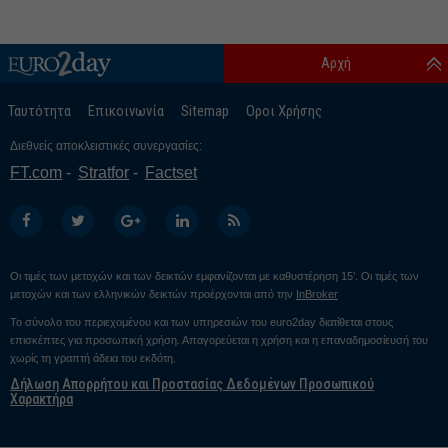
Αρχή
Ταυτότητα
Επικοινωνία
Sitemap
Οροι Χρήσης
Διεθνείς αποκλειστικές συνεργασίες:
FT.com
Stratfor
Factset
Οι τιμές των μετοχών και των δεικτών εμφανίζονται με καθυστέρηση 15’. Οι τιμές των
μετοχών και των ελληνικών δεικτών προέρχονται από την
InBroker
Το σύνολο του περιεχομένου και των υπηρεσιών του euro2day διατίθεται στους
επισκέπτες για προσωπική χρήση. Απαγορεύεται η χρήση και η επαναδημοσίευσή του
χωρίς τη γραπτή άδεια του εκδότη.
Δήλωση Απορρήτου και Προστασίας Δεδομένων Προσωπικού
Χαρακτήρα