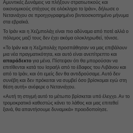
Αμυντικές Δυνάμεις να πλήξουν στρατιωτικούς και
οικονομικούς στόχους σε ολόκληρο το Ιράν», δήλωσε ο
Νετανιάχου σε προηχογραφημένο βιντεοσκοπημένο μήνυμα
στα εβραϊκά.
Το Ιράν και η Χεζμπολάχ είναι πιο αδύναμα από ποτέ αλλά ο
πόλεμος μαζί τους δεν έχει ακόμα ολοκληρωθεί, τόνισε.
«Το Ιράν και η Χεζμπολάχ προσπάθησαν να μας επιβάλουν
μια νέα πραγματικότητα, και αυτό είναι ανεπίτρεπτο και
απαράδεκτο
για μένα. Πίστεψαν ότι θα μπορούσαν να
επιτίθενται κατά του Ισραήλ από το έδαφος του Λιβάνου και
από το Ιράν, και ότι εμείς δεν θα αντιδρούσαμε. Αυτό δεν
συνέβη και δεν πρόκειται να συμβεί όσο βρίσκομαι εγώ στη
θέση αυτή» ανέφερε ο Νετανιάχου.
«Αυτή τη στιγμή αυτό το μέτωπο βρίσκεται υπό έλεγχο. Αν το
τρομοκρατικό καθεστώς κάνει το λάθος και μας επιτεθεί
ξανά, θα απαντήσουμε δυναμικά» προειδοποίησε.