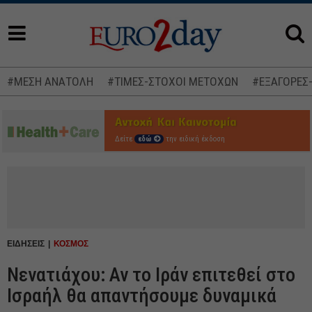
#ΜΕΣΗ ΑΝΑΤΟΛΗ
#ΤΙΜΕΣ-ΣΤΟΧΟΙ ΜΕΤΟΧΩΝ
#ΕΞΑΓΟΡΕΣ
Δείτε
εδώ
την ειδική έκδοση
ΕΙΔΗΣΕΙΣ
ΚΟΣΜΟΣ
Nενατιάχου: Αν το Ιράν επιτεθεί στο
Ισραήλ θα απαντήσουμε δυναμικά