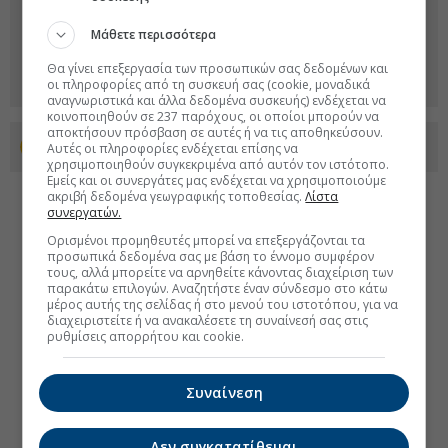
Μάθετε περισσότερα
Θα γίνει επεξεργασία των προσωπικών σας δεδομένων και
οι πληροφορίες από τη συσκευή σας (cookie, μοναδικά
αναγνωριστικά και άλλα δεδομένα συσκευής) ενδέχεται να
κοινοποιηθούν σε 237 παρόχους, οι οποίοι μπορούν να
αποκτήσουν πρόσβαση σε αυτές ή να τις αποθηκεύσουν.
Προσθέστε το euro2day.gr στο Discover
Αυτές οι πληροφορίες ενδέχεται επίσης να
χρησιμοποιηθούν συγκεκριμένα από αυτόν τον ιστότοπο.
Εμείς και οι συνεργάτες μας ενδέχεται να χρησιμοποιούμε
ακριβή δεδομένα γεωγραφικής τοποθεσίας.
Λίστα
συνεργατών.
Ορισμένοι προμηθευτές μπορεί να επεξεργάζονται τα
προσωπικά δεδομένα σας με βάση το έννομο συμφέρον
τους, αλλά μπορείτε να αρνηθείτε κάνοντας διαχείριση των
παρακάτω επιλογών. Αναζητήστε έναν σύνδεσμο στο κάτω
μέρος αυτής της σελίδας ή στο μενού του ιστοτόπου, για να
διαχειριστείτε ή να ανακαλέσετε τη συναίνεσή σας στις
ρυθμίσεις απορρήτου και cookie.
Συναίνεση
Δεν συγκατατίθεμαι