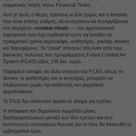
γερμανικές πηγές στους Financial Times.
Αντί γι’ αυτό, ο Μερτς πρότεινε οι δύο χώρες και η Ισπανία,
που είναι επίσης εταίρος, να συνεχίσουν να συνεργάζονται
στο λεγόμενο «
combat cloud
» — την αρχιτεκτονική
λογισμικού που έχει σχεδιαστεί ώστε να συνδέει σε
πραγματικό χρόνο αεροσκάφη, αισθητήρες, ραντάρ, drones
και δορυφόρους. Το “cloud” αποτελεί ήδη έναν από τους
βασικούς πυλώνες του προγράμματος Future Combat Air
System (FCAS) αξίας 100 δισ. ευρώ.
Παραμένει ασαφές αν άλλα στοιχεία του FCAS, όπως τα
drones, οι αισθητήρες και οι κινητήρες, μπορούν να
επιβιώσουν χωρίς την ανάπτυξη του μαχητικού
αεροσκάφους.
Το Ελιζέ δεν απάντησε άμεσα σε αίτημα για σχόλιο.
Η απόφαση του Βερολίνου τερματίζει μήνες
διαπραγματεύσεων μεταξύ των δύο ηγετών και των
αντίστοιχων υπουργείων Άμυνας για το πώς θα διασωθεί το
εμβληματικό έργο.