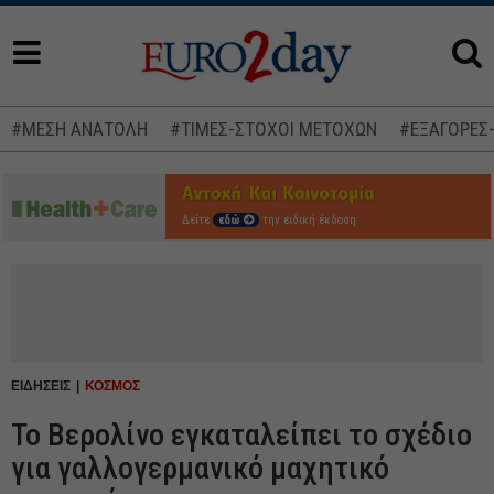
#ΜΕΣΗ ΑΝΑΤΟΛΗ
#ΤΙΜΕΣ-ΣΤΟΧΟΙ ΜΕΤΟΧΩΝ
#ΕΞΑΓΟΡΕΣ
Δείτε
εδώ
την ειδική έκδοση
ΕΙΔΗΣΕΙΣ
ΚΟΣΜΟΣ
To Βερολίνο εγκαταλείπει το σχέδιο
για γαλλογερμανικό μαχητικό