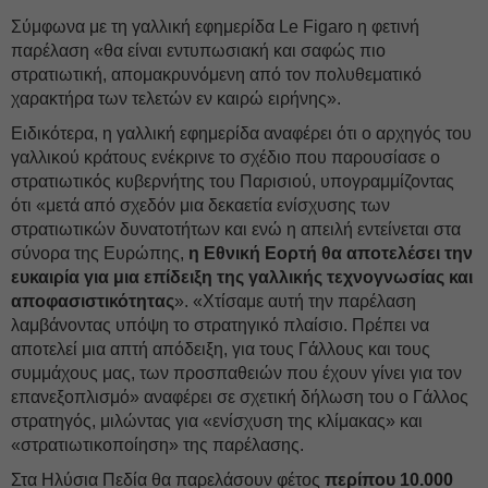
Σύμφωνα με τη γαλλική εφημερίδα Le Figaro η φετινή
παρέλαση «θα είναι εντυπωσιακή και σαφώς πιο
στρατιωτική, απομακρυνόμενη από τον πολυθεματικό
χαρακτήρα των τελετών εν καιρώ ειρήνης».
Ειδικότερα, η γαλλική εφημερίδα αναφέρει ότι ο αρχηγός του
γαλλικού κράτους ενέκρινε το σχέδιο που παρουσίασε ο
στρατιωτικός κυβερνήτης του Παρισιού, υπογραμμίζοντας
ότι «μετά από σχεδόν μια δεκαετία ενίσχυσης των
στρατιωτικών δυνατοτήτων και ενώ η απειλή εντείνεται στα
σύνορα της Ευρώπης,
η Εθνική Εορτή θα αποτελέσει την
ευκαιρία για μια επίδειξη της γαλλικής τεχνογνωσίας και
αποφασιστικότητας
». «Χτίσαμε αυτή την παρέλαση
λαμβάνοντας υπόψη το στρατηγικό πλαίσιο. Πρέπει να
αποτελεί μια απτή απόδειξη, για τους Γάλλους και τους
συμμάχους μας, των προσπαθειών που έχουν γίνει για τον
επανεξοπλισμό» αναφέρει σε σχετική δήλωση του ο Γάλλος
στρατηγός, μιλώντας για «ενίσχυση της κλίμακας» και
«στρατιωτικοποίηση» της παρέλασης.
Στα Ηλύσια Πεδία θα παρελάσουν φέτος
περίπου 10.000