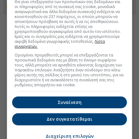
Θα γίνει επεξεργασία των προσωπικών σας δεδομένων και
οι πληροφορίες από τη συσκευή σας (cookie, μοναδικά
Προσθέστε το euro2day.gr στο Discover
αναγνωριστικά και άλλα δεδομένα συσκευής) ενδέχεται να
κοινοποιηθούν σε 237 παρόχους, οι οποίοι μπορούν να
αποκτήσουν πρόσβαση σε αυτές ή να τις αποθηκεύσουν.
Αυτές οι πληροφορίες ενδέχεται επίσης να
χρησιμοποιηθούν συγκεκριμένα από αυτόν τον ιστότοπο.
Εμείς και οι συνεργάτες μας ενδέχεται να χρησιμοποιούμε
ακριβή δεδομένα γεωγραφικής τοποθεσίας.
Λίστα
συνεργατών.
Ορισμένοι προμηθευτές μπορεί να επεξεργάζονται τα
προσωπικά δεδομένα σας με βάση το έννομο συμφέρον
τους, αλλά μπορείτε να αρνηθείτε κάνοντας διαχείριση των
παρακάτω επιλογών. Αναζητήστε έναν σύνδεσμο στο κάτω
μέρος αυτής της σελίδας ή στο μενού του ιστοτόπου, για να
διαχειριστείτε ή να ανακαλέσετε τη συναίνεσή σας στις
ρυθμίσεις απορρήτου και cookie.
Συναίνεση
Δεν συγκατατίθεμαι
Διαχείριση επιλογών