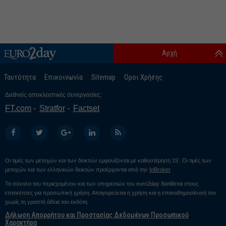
Αρχή
Ταυτότητα
Επικοινωνία
Sitemap
Οροι Χρήσης
Διεθνείς αποκλειστικές συνεργασίες:
FT.com
Stratfor
Factset
Οι τιμές των μετοχών και των δεικτών εμφανίζονται με καθυστέρηση 15’. Οι τιμές των
μετοχών και των ελληνικών δεικτών προέρχονται από την
InBroker
Το σύνολο του περιεχομένου και των υπηρεσιών του euro2day διατίθεται στους
επισκέπτες για προσωπική χρήση. Απαγορεύεται η χρήση και η επαναδημοσίευσή του
χωρίς τη γραπτή άδεια του εκδότη.
Δήλωση Απορρήτου και Προστασίας Δεδομένων Προσωπικού
Χαρακτήρα