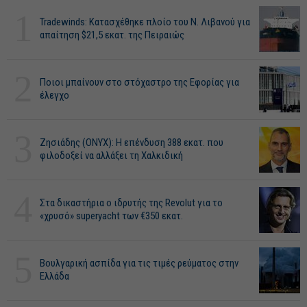
1
Tradewinds: Κατασχέθηκε πλοίο του Ν. Λιβανού για
απαίτηση $21,5 εκατ. της Πειραιώς
2
Ποιοι μπαίνουν στο στόχαστρο της Εφορίας για
έλεγχο
3
Ζησιάδης (ONYX): Η επένδυση 388 εκατ. που
φιλοδοξεί να αλλάξει τη Χαλκιδική
4
Στα δικαστήρια ο ιδρυτής της Revolut για το
«χρυσό» superyacht των €350 εκατ.
5
Βουλγαρική ασπίδα για τις τιμές ρεύματος στην
Ελλάδα