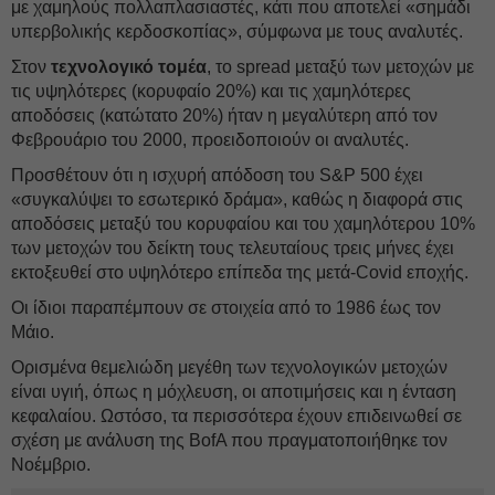
με χαμηλούς πολλαπλασιαστές, κάτι που αποτελεί «σημάδι
υπερβολικής κερδοσκοπίας», σύμφωνα με τους αναλυτές.
Στον
τεχνολογικό τομέα
, το spread μεταξύ των μετοχών με
τις υψηλότερες (κορυφαίο 20%) και τις χαμηλότερες
αποδόσεις (κατώτατο 20%) ήταν η μεγαλύτερη από τον
Φεβρουάριο του 2000, προειδοποιούν οι αναλυτές.
Προσθέτουν ότι η ισχυρή απόδοση του S&P 500 έχει
«συγκαλύψει το εσωτερικό δράμα», καθώς η διαφορά στις
αποδόσεις μεταξύ του κορυφαίου και του χαμηλότερου 10%
των μετοχών του δείκτη τους τελευταίους τρεις μήνες έχει
εκτοξευθεί στο υψηλότερο επίπεδα της μετά-Covid εποχής.
Οι ίδιοι παραπέμπουν σε στοιχεία από το 1986 έως τον
Μάιο.
Ορισμένα θεμελιώδη μεγέθη των τεχνολογικών μετοχών
είναι υγιή, όπως η μόχλευση, οι αποτιμήσεις και η ένταση
κεφαλαίου. Ωστόσο, τα περισσότερα έχουν επιδεινωθεί σε
σχέση με ανάλυση της BofA που πραγματοποιήθηκε τον
Νοέμβριο.