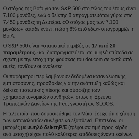
Ο στόχος της Bofa για τον S&P 500 στο τέλος του έτους είναι
7.100 μονάδες, ενώ ο δείκτης διαπραγματευόταν γύρω στις
7.450 μονάδες τη Δευτέρα. «Ο στόχος μας των 7.100
μονάδων καταδεικνύει πτώση 6% από εδώ» υπογραμμίζει η
BofA.
Ο S&P 500 είναι «στατιστικά ακριβός σε
17 από 20
παραμέτρους
» και διαπραγματεύεται σε υψηλά επίπεδα σε
σχέση με την εποχή της φούσκας του dot.com σε οκτώ από
αυτές, τονίζουν οι αναλυτές.
Οι παράμετροι περιλαμβάνουν δεδομένα καταναλωτικής
εμπιστοσύνης, προσδοκίες για την ανάπτυξη καθώς και
δείκτες πιστωτικής πίεσης και σύσφιξης των
χρηματοοικονομικών συνθηκών, όπως η Έρευνα
Τραπεζικών Δανείων της Fed, γνωστή ως SLOOS.
Η τελευταία, που δημοσιεύθηκε τον Μάιο, έδειξε ότι η ζήτηση
των καταναλωτών συνέχισε να εξασθενεί. Επιπλέον, οι
μετοχές με
υψηλό δείκτηP/E
(τρέχουσα τιμή προς κέρδη
ανά μετοχή) είχαν πολύ καλύτερες επιδόσεις έναντι εκείνων