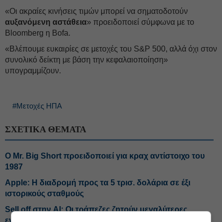
«Οι ακραίες κινήσεις τιμών μπορεί να σηματοδοτούν
αυξανόμενη αστάθεια
» προειδοποιεί σύμφωνα με το
Bloomberg η Bofa.
«Βλέπουμε ευκαιρίες σε μετοχές του S&P 500, αλλά όχι στον
συνολικό δείκτη με βάση την κεφαλαιοποίηση»
υπογραμμίζουν.
#Μετοχές ΗΠΑ
ΣΧΕΤΙΚΑ ΘΕΜΑΤΑ
O Mr. Big Short προειδοποιεί για κραχ αντίστοιχο του
1987
Apple: Η διαδρομή προς τα 5 τρισ. δολάρια σε έξι
ιστορικούς σταθμούς
Sell off στην AI: Οι τράπεζες ζητούν μεγαλύτερες
εγγυήσεις από τα hedge funds