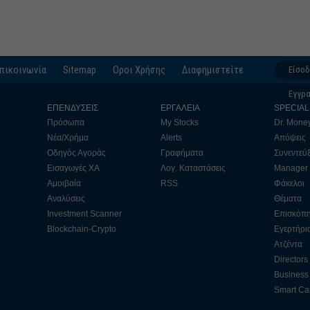
πικοινωνία
Sitemap
Οροι Χρήσης
Διαφημιστείτε
Είσο
Εγγρ
ΕΠΕΝΔΥΣΕΙΣ
ΕΡΓΑΛΕΙΑ
SPECIAL
Πρόσωπα
My Stocks
Dr. Mone
Νέα/Χρήμα
Alerts
Απόψεις
Οδηγός Αγοράς
Γραφήματα
Συνεντεύξ
Εισαγωγές ΧΑ
Λογ. Καταστάσεις
Manager
Αμοιβαία
RSS
Φάκελοι
Αναλύσεις
Θέματα
Investment Scanner
Επισκόπ
Blockchain-Crypto
Εγερτήρι
Ατζέντα
Directors
Business 
Smart Cap