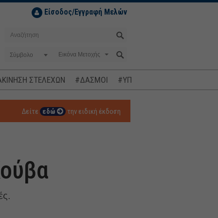
Είσοδος/Εγγραφή Μελών
Σύμβολο
ΚΙΝΗΣΗ ΣΤΕΛΕΧΩΝ
#ΔΑΣΜΟΙ
#ΥΠΟΚΛΟΠΕΣ
#ΠΛΗΘΩΡΙΣΜ
Δείτε
εδώ
την ειδική έκδοση
Κούβα
ές.