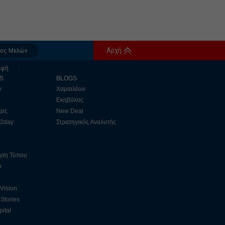
Αρχή
δος Μελών
αφή
S
BLOGS
y
Χαμαιλέων
Εκηβόλος
εις
New Deal
 2day
Στρατηγικός Αναλυτής
ηση Τύπου
ο
 Vision
Stories
ital