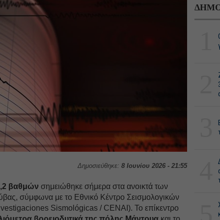
ΔΗΜΟ
1
2
3
4
Δημοσιεύθηκε:
8 Ιουνίου 2026 - 21:55
6,2 βαθμών
σημειώθηκε σήμερα στα ανοικτά των
ύβας, σύμφωνα με το Εθνικό Κέντρο Σεισμολογικών
5
vestigaciones Sismológicas / CENAI). Το επίκεντρο
ιλιόμετρα βορειοδυτικά της πόλης Μάντουα
και το