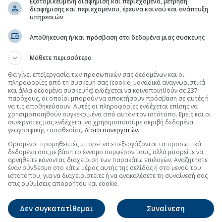
Εξατομικευμένη διαφήμιση και περιεχόμενο, μέτρηση
διαφήμισης και περιεχομένου, έρευνα κοινού και ανάπτυξη
υπηρεσιών
Αποθήκευση ή/και πρόσβαση στα δεδομένα μιας συσκευής
Μάθετε περισσότερα
Θα γίνει επεξεργασία των προσωπικών σας δεδομένων και οι
πληροφορίες από τη συσκευή σας (cookie, μοναδικά αναγνωριστικά
και άλλα δεδομένα συσκευής) ενδέχεται να κοινοποιηθούν σε 237
παρόχους, οι οποίοι μπορούν να αποκτήσουν πρόσβαση σε αυτές ή
να τις αποθηκεύσουν. Αυτές οι πληροφορίες ενδέχεται επίσης να
χρησιμοποιηθούν συγκεκριμένα από αυτόν τον ιστότοπο. Εμείς και οι
συνεργάτες μας ενδέχεται να χρησιμοποιούμε ακριβή δεδομένα
γεωγραφικής τοποθεσίας.
Λίστα συνεργατών.
Ορισμένοι προμηθευτές μπορεί να επεξεργάζονται τα προσωπικά
δεδομένα σας με βάση το έννομο συμφέρον τους, αλλά μπορείτε να
αρνηθείτε κάνοντας διαχείριση των παρακάτω επιλογών. Αναζητήστε
έναν σύνδεσμο στο κάτω μέρος αυτής της σελίδας ή στο μενού του
ιστοτόπου, για να διαχειριστείτε ή να ανακαλέσετε τη συναίνεσή σας
στις ρυθμίσεις απορρήτου και cookie.
Δεν συγκατατίθεμαι
Συναίνεση