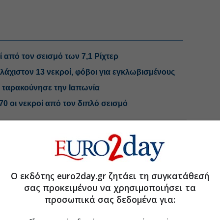
ί από τον σεισμό των 7,1 Ρίχτερ
λάχιστον 13 νεκροί, φόβοι για εγκλωβισμένους
ρ ταρακούνησε την Ιαπωνία
0 οι νεκροί από τον διπλό σεισμό
.gr στο Discover
Ο εκδότης euro2day.gr ζητάει τη συγκατάθεσή
σας προκειμένου να χρησιμοποιήσει τα
προσωπικά σας δεδομένα για: