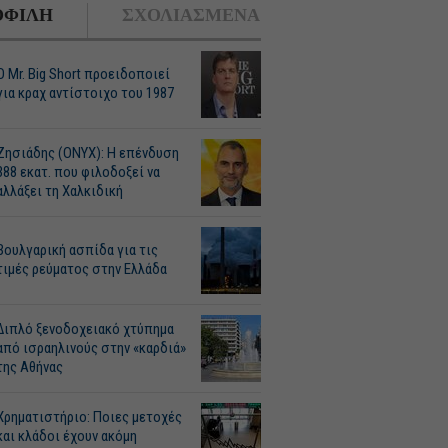
ΦΙΛΗ
ΣΧΟΛΙΑΣΜΕΝΑ
O Mr. Big Short προειδοποιεί
για κραχ αντίστοιχο του 1987
Ζησιάδης (ONYX): Η επένδυση
388 εκατ. που φιλοδοξεί να
αλλάξει τη Χαλκιδική
Βουλγαρική ασπίδα για τις
τιμές ρεύματος στην Ελλάδα
Διπλό ξενοδοχειακό χτύπημα
από ισραηλινούς στην «καρδιά»
της Αθήνας
Χρηματιστήριο: Ποιες μετοχές
και κλάδοι έχουν ακόμη