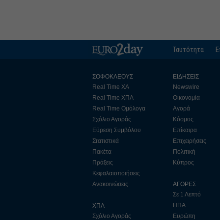
Ταυτότητα
Ε
ΣΟΦΟΚΛΕΟΥΣ
ΕΙΔΗΣΕΙΣ
Real Time ΧΑ
Newswire
Real Time ΧΠΑ
Οικονομία
Real Time Ομόλογα
Αγορά
Σχόλιο Αγοράς
Κόσμος
Εύρεση Συμβόλου
Επίκαιρα
Στατιστικά
Επιχειρήσεις
Πακέτα
Πολιτική
Πράξεις
Κύπρος
Κεφαλαιοποιήσεις
Ανακοινώσεις
ΑΓΟΡΕΣ
Σε 1 Λεπτό
ΗΠΑ
ΧΠΑ
Σχόλιο Αγοράς
Ευρώπη