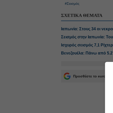
#Σεισμός
ΣΧΕΤΙΚΑ ΘΕΜΑΤΑ
Ιαπωνία: Στους 34 οι νεκρο
Σεισμός στην Ιαπωνία: Του
Ισχυρός σεισμός 7,1 Ρίχτε
Βενεζουέλα: Πάνω από 5.27
Προσθέστε το euro2day