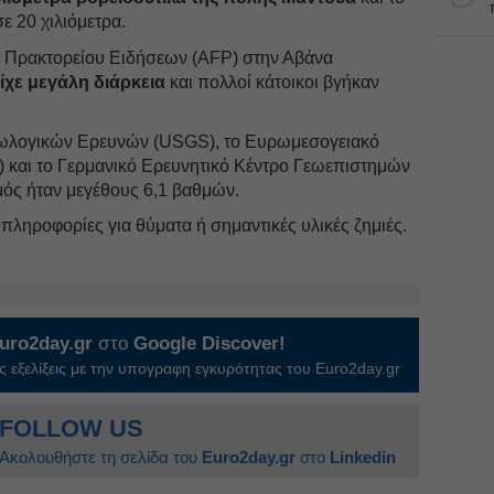
ε 20 χιλιόμετρα.
ύ Πρακτορείου Ειδήσεων (AFP) στην Αβάνα
ίχε μεγάλη διάρκεια
και πολλοί κάτοικοι βγήκαν
Γεωλογικών Ερευνών (USGS), το Ευρωμεσογειακό
 και το Γερμανικό Ερευνητικό Κέντρο Γεωεπιστημών
μός ήταν μεγέθους 6,1 βαθμών.
πληροφορίες για θύματα ή σημαντικές υλικές ζημιές.
uro2day.gr
στο
Google Discover!
 εξελίξεις με την υπογραφη εγκυρότητας του Euro2day.gr
FOLLOW US
Ακολουθήστε τη σελίδα του
Euro2day.gr
στο
Linkedin