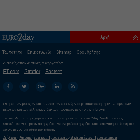
Αρχή
Ταυτότητα
Επικοινωνία
Sitemap
Οροι Χρήσης
Διεθνείς αποκλειστικές συνεργασίες:
FT.com
Stratfor
Factset
Οι τιμές των μετοχών και των δεικτών εμφανίζονται με καθυστέρηση 15’. Οι τιμές των
μετοχών και των ελληνικών δεικτών προέρχονται από την
InBroker
Το σύνολο του περιεχομένου και των υπηρεσιών του euro2day διατίθεται στους
επισκέπτες για προσωπική χρήση. Απαγορεύεται η χρήση και η επαναδημοσίευσή του
χωρίς τη γραπτή άδεια του εκδότη.
Δήλωση Απορρήτου και Προστασίας Δεδομένων Προσωπικού