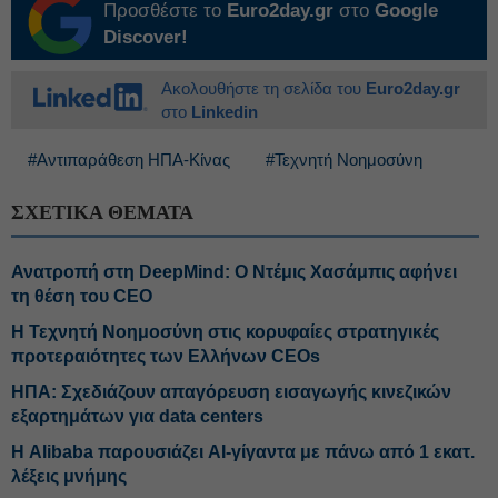
Προσθέστε το
Euro2day.gr
στο
Google
Discover!
Ακολουθήστε τη σελίδα του
Euro2day.gr
στο
Linkedin
#Αντιπαράθεση ΗΠΑ-Κίνας
#Τεχνητή Νοημοσύνη
ΣΧΕΤΙΚΑ ΘΕΜΑΤΑ
Ανατροπή στη DeepMind: Ο Ντέμις Χασάμπις αφήνει
τη θέση του CEO
Η Τεχνητή Νοημοσύνη στις κορυφαίες στρατηγικές
προτεραιότητες των Ελλήνων CEOs
ΗΠΑ: Σχεδιάζουν απαγόρευση εισαγωγής κινεζικών
εξαρτημάτων για data centers
Η Alibaba παρουσιάζει AI-γίγαντα με πάνω από 1 εκατ.
λέξεις μνήμης