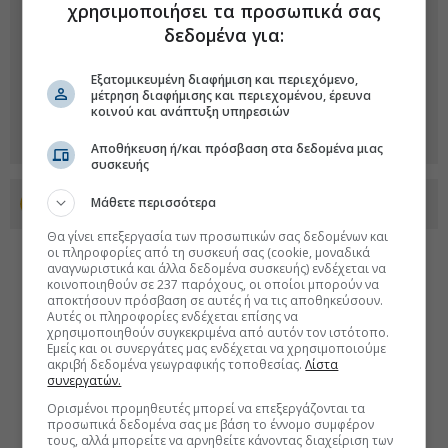
χρησιμοποιήσει τα προσωπικά σας
δεδομένα για:
Εξατομικευμένη διαφήμιση και περιεχόμενο,
μέτρηση διαφήμισης και περιεχομένου, έρευνα
κοινού και ανάπτυξη υπηρεσιών
Αποθήκευση ή/και πρόσβαση στα δεδομένα μιας
συσκευής
Μάθετε περισσότερα
Προσθέστε το euro2day.gr στο Discover
Θα γίνει επεξεργασία των προσωπικών σας δεδομένων και
οι πληροφορίες από τη συσκευή σας (cookie, μοναδικά
αναγνωριστικά και άλλα δεδομένα συσκευής) ενδέχεται να
κοινοποιηθούν σε 237 παρόχους, οι οποίοι μπορούν να
αποκτήσουν πρόσβαση σε αυτές ή να τις αποθηκεύσουν.
Αυτές οι πληροφορίες ενδέχεται επίσης να
χρησιμοποιηθούν συγκεκριμένα από αυτόν τον ιστότοπο.
Εμείς και οι συνεργάτες μας ενδέχεται να χρησιμοποιούμε
ακριβή δεδομένα γεωγραφικής τοποθεσίας.
Λίστα
συνεργατών.
Ορισμένοι προμηθευτές μπορεί να επεξεργάζονται τα
προσωπικά δεδομένα σας με βάση το έννομο συμφέρον
τους, αλλά μπορείτε να αρνηθείτε κάνοντας διαχείριση των