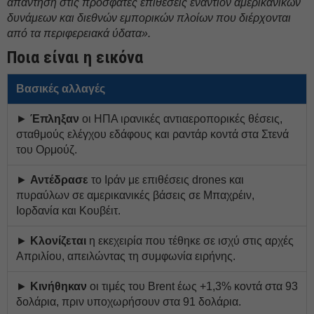
απάντηση στις πρόσφατες επιθέσεις εναντίον αμερικανικών
δυνάμεων και διεθνών εμπορικών πλοίων που διέρχονται
από τα περιφερειακά ύδατα».
Ποια είναι η εικόνα
Βασικές αλλαγές
►
Έπληξαν
οι ΗΠΑ ιρανικές αντιαεροπορικές θέσεις,
σταθμούς ελέγχου εδάφους και ραντάρ κοντά στα Στενά
του Ορμούζ.
►
Αντέδρασε
το Ιράν με επιθέσεις drones και
πυραύλων σε αμερικανικές βάσεις σε Μπαχρέιν,
Ιορδανία και Κουβέιτ.
►
Κλονίζεται
η εκεχειρία που τέθηκε σε ισχύ στις αρχές
Απριλίου, απειλώντας τη συμφωνία ειρήνης.
►
Κινήθηκαν
οι τιμές του Brent έως +1,3% κοντά στα 93
δολάρια, πριν υποχωρήσουν στα 91 δολάρια.