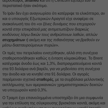
αεροσκάφος
Shahed
και ότι η Centcom εξετάζει εάν το
περιστατικό ήταν σκόπιμο.
Το Ιράν δεν έχει αναγνωρίσει ότι κατέρριψε το ελικόπτερο, αν
και ο υπουργός Εξωτερικών Αραγτσί είχε αναφέρει σε
ανακοίνωσή του ότι
«οι ξένες δυνάμεις που επιχειρούν
κοντά στην επικράτειά μας αντιμετωπίζουν διαρκώς
κινδύνους λόγω δικών τους ανθρώπινων λαθών, απλών
ατυχημάτων
ή ακόμη και της πιθανότητας να βρεθούν εν
μέσω διασταυρούμενων πυρών
».
Οι τιμές του πετρελαίου ενισχύθηκαν, αλλά στη συνέχεια
σταθεροποιήθηκαν καθώς η ένταση κλιμακώθηκε. Το Brent
κατέγραψε άνοδο έως και 1,3%, διαπραγματευόμενο κοντά
στα 93 δολάρια ανά βαρέλι, για να μηδενίσει στη συνέχεια
την άνοδο και να κινηθεί στα 91 δολάρια. Οι αγορές
παρέμειναν σχετικά
σταθερές
, με τα συμβόλαια μελλοντικής
εκπλήρωσης των αμερικανικών χρηματιστηριακών δεικτών
να υποχωρούν κατά 0,3%.
Ο Τραμπ έχει επανειλημμένα υποστηρίξει ότι μια συμφωνία
για την επίλυση της σύγκρουσης βρισκόταν κοντά, ακόμη και