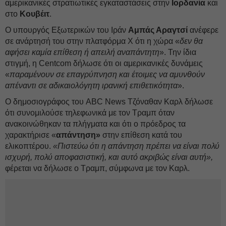
αμερικανικές στρατιωτικές εγκαταστάσεις στην
Ιορδανία
και
στο
Κουβέιτ
.
Ο υπουργός Εξωτερικών του Ιράν
Αμπάς Αραγτσί
ανέφερε
σε ανάρτησή του στην πλατφόρμα X ότι η χώρα «
δεν θα
αφήσει καμία επίθεση ή απειλή αναπάντητη
». Την ίδια
στιγμή, η Centcom δήλωσε ότι οι αμερικανικές δυνάμεις
«
παραμένουν σε επαγρύπνηση και έτοιμες να αμυνθούν
απέναντι σε αδικαιολόγητη ιρανική επιθετικότητα
».
Ο δημοσιογράφος του ABC News Τζόναθαν Καρλ δήλωσε
ότι συνομιλούσε τηλεφωνικά με τον Τραμπ όταν
ανακοινώθηκαν τα πλήγματα και ότι ο πρόεδρος τα
χαρακτήρισε «
απάντηση»
στην επίθεση κατά του
ελικοπτέρου.
«Πιστεύω ότι η απάντηση πρέπει να είναι πολύ
ισχυρή, πολύ αποφασιστική, και αυτό ακριβώς είναι αυτή»,
φέρεται να δήλωσε ο Τραμπ, σύμφωνα με τον Καρλ.