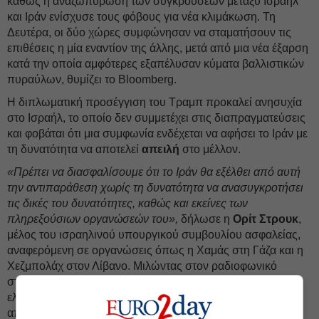
καθώς η αναζωπύρωση των συγκρούσεων μεταξύ Ισραήλ
και Ιράν ενίσχυσε τους φόβους για νέα κλιμάκωση. Τη
Δευτέρα, οι δύο χώρες συμφώνησαν να σταματήσουν τις
επιθέσεις η μία εναντίον της άλλης, μετά από μια νέα έξαρση
κατά την οποία αμφότερες εξαπέλυσαν κύματα βαλλιστικών
πυραύλων, θυμίζει το Bloomberg.
Η διπλωματική προσέγγιση του Τραμπ προκαλεί ανησυχία
στο Ισραήλ, το οποίο δεν συμμετέχει στις διαπραγματεύσεις
και φοβάται ότι μια συμφωνία ενδέχεται να αφήσει το Ιράν με
τη δυνατότητα να αποτελεί
απειλή
στο μέλλον.
«Πρέπει να διασφαλίσουμε ότι το Ιράν θα εξέλθει από αυτή
την αντιπαράθεση χωρίς τη δυνατότητα να ανασυγκροτήσει
τις δικές του δυνατότητες, καθώς και εκείνες των
πληρεξούσιων οργανώσεών του»,
δήλωσε η
Ορίτ Στρουκ
,
μέλος του ισραηλινού υπουργικού συμβουλίου ασφαλείας,
αναφερόμενη σε οργανώσεις όπως η Χαμάς στη Γάζα και η
Χεζμπολάχ στον Λίβανο. Μιλώντας στον ραδιοφωνικό
σταθμό του ισραηλινού στρατού, εξέφρασε επίσης την
ελπίδα ότι η Τεχεράνη δεν θα εξασφαλίσει σημαντικά οφέλη
από ενδεχόμενη άρση κυρώσεων.