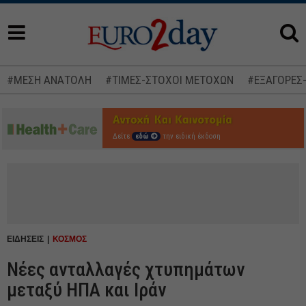
#ΜΕΣΗ ΑΝΑΤΟΛΗ
#ΤΙΜΕΣ-ΣΤΟΧΟΙ ΜΕΤΟΧΩΝ
#ΕΞΑΓΟΡΕΣ
Δείτε
εδώ
την ειδική έκδοση
ΕΙΔΗΣΕΙΣ
ΚΟΣΜΟΣ
Νέες ανταλλαγές χτυπημάτων
μεταξύ ΗΠΑ και Ιράν