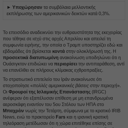
►
Υποχώρησαν
τα συμβόλαια μελλοντικής
εκπλήρωσης των αμερικανικών δεικτών κατά 0,3%.
Το επεισόδιο αναδεικνύει την ευθραυστότητα της εκεχειρίας
που τέθηκε σε ισχύ στις αρχές Απριλίου και απειλεί τη
συμφωνία ειρήνης, την οποία ο Τραμπ υποστηρίζει εδώ και
εβδομάδες ότι βρίσκεται
κοντά
στην ολοκλήρωσή της. Η
προσεκτικά διατυπωμένη
ανακοίνωση υποδηλώνει ότι η
Ουάσιγκτον επιδιώκει να
περιορίσει
την αντιπαράθεση, αντί
να επανέλθει σε πλήρους κλίμακας εχθροπραξίες.
Το στρατιωτικό επιτελείο του Ιράν ανακοίνωσε ότι
στοχοποίησε «
πολλές αμερικανικές βάσεις στην περιοχή
».
Οι
Φρουροί της Ισλαμικής Επανάστασης
(IRGC)
ανέφεραν ότι εξαπέλυσαν επίθεση με μη επανδρωμένα
αεροσκάφη εναντίον του 5ου Στόλου των ΗΠΑ στο
Μπαχρέιν
νωρίς την Τετάρτη, σύμφωνα με το κρατικό IRIB
News, ενώ το πρακτορείο
Fars
και η ιρανική κρατική
τηλεόραση μετέδωσαν ότι η χώρα επιτέθηκε επίσης σε