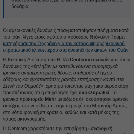
δολάρια.
Οι αμερικανικές δυνάμεις πραγματοποίησαν πλήγματα κατά
του Ιράν, λίγες ώρες αφότου ο πρόεδρος Ντόναλντ Τραμπ
κατηγόρησε την Τεχεράνη για την κατάρριψη αμερικανικού
στρατιωτικού ελικοπτέρου στα ανοικτά των ακτών του Ομάν
.
Η Κεντρική Διοίκηση των ΗΠΑ (
Centcom
) ανακοίνωσε ότι οι
δυνάμεις της
«έπληξαν με κατευθυνόμενα πυρομαχικά
ιρανικές αντιαεροπορικές θέσεις, σταθμούς ελέγχου
εδάφους και εγκαταστάσεις ραντάρ επιτήρησης κοντά στα
Στενά του Ορμούζ
», χρησιμοποιώντας μαχητικά αεροσκάφη,
προσθέτοντας ότι η επιχείρηση έχει
ολοκληρωθεί
. Το
ιρανικό πρακτορείο
Mehr
μετέδωσε ότι ακούστηκαν αρκετές
εκρήξεις στο νησί Κεσμ, στην περιοχή του Μπαντάρ Αμπάς
στη νότια ιρανική επικράτεια, καθώς και κατά μήκος της
νότιας ακτογραμμής.
Η Centcom χαρακτήρισε την επιχείρηση
«αναλογική