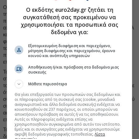
Ο πρωθυπουργός
Μπενιαμίν Νετανιάχου
δήλωσε σε
Ο εκδότης euro2day.gr ζητάει τη
τηλεοπτικό διάγγελμα ότι το Ισραήλ θα τηρήσει προς το
συγκατάθεσή σας προκειμένου να
παρόν την παύση πυρός απέναντι στο Ιράν, αλλά θα
χρησιμοποιήσει τα προσωπικά σας
απαντήσει εάν δεχθεί νέα επίθεση. Παρ’ όλα αυτά, το Ισραήλ
δεδομένα για:
κατέστησε σαφές ότι θα συνεχίσει να ασκεί πίεση στη
φιλοϊρανική
Χεζμπολάχ
στον Λίβανο, προειδοποιώντας
Εξατομικευμένη διαφήμιση και περιεχόμενο,
τους κατοίκους της Τύρου να απομακρυνθούν ενόψει
μέτρηση διαφήμισης και περιεχομένου, έρευνα
πιθανής επιχείρησης και αφήνοντας να εννοηθεί ότι οι
κοινού και ανάπτυξη υπηρεσιών
επιδρομές μπορεί να συνεχιστούν.
Αποθήκευση ή/και πρόσβαση στα δεδομένα μιας
Το Ιράν ανακοίνωσε επίσης τον τερματισμό των
συσκευής
στρατιωτικών του επιχειρήσεων κατά του Ισραήλ. Ωστόσο,
Μάθετε περισσότερα
το κεντρικό στρατιωτικό επιτελείο της χώρας προειδοποίησε
ότι εάν το Ισραήλ συνεχίσει να επιτίθεται,
Θα γίνει επεξεργασία των προσωπικών σας δεδομένων και
συμπεριλαμβανομένων ενεργειών στον νότιο Λίβανο, «πολύ
οι πληροφορίες από τη συσκευή σας (cookie, μοναδικά
αναγνωριστικά και άλλα δεδομένα συσκευής) ενδέχεται να
σκληρότερες και πιο
συντριπτικές
ενέργειες από πριν θα
κοινοποιηθούν σε 237 παρόχους, οι οποίοι μπορούν να
ακολουθήσουν», σύμφωνα με ανακοίνωση που
αποκτήσουν πρόσβαση σε αυτές ή να τις αποθηκεύσουν.
Αυτές οι πληροφορίες ενδέχεται επίσης να
επικαλέστηκε το ημιεπίσημο πρακτορείο Fars.
χρησιμοποιηθούν συγκεκριμένα από αυτόν τον ιστότοπο.
Εμείς και οι συνεργάτες μας ενδέχεται να χρησιμοποιούμε
Το Κουβέιτ προσφέρθηκε να πουλήσει αργό πετρέλαιο σε
ακριβή δεδομένα γεωγραφικής τοποθεσίας.
Λίστα
διυλιστήρια της Ασίας για πρώτη φορά από την έναρξη του