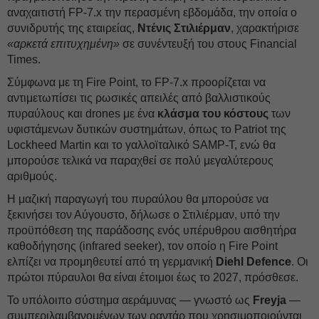
αναχαιτιστή FP-7.x την περασμένη εβδομάδα, την οποία ο
συνιδρυτής της εταιρείας,
Ντένις Στιλιέρμαν
, χαρακτήρισε
«αρκετά επιτυχημένη»
σε συνέντευξή του στους Financial
Times.
Σύμφωνα με τη Fire Point, το FP-7.x προορίζεται να
αντιμετωπίσει τις ρωσικές απειλές από βαλλιστικούς
πυραύλους και drones με ένα
κλάσμα του κόστους
των
υφιστάμενων δυτικών συστημάτων, όπως το Patriot της
Lockheed Martin και το γαλλοϊταλικό SAMP-T, ενώ θα
μπορούσε τελικά να παραχθεί σε πολύ μεγαλύτερους
αριθμούς.
Η μαζική παραγωγή του πυραύλου θα μπορούσε να
ξεκινήσει τον Αύγουστο, δήλωσε ο Στιλιέρμαν, υπό την
προϋπόθεση της παράδοσης ενός υπέρυθρου αισθητήρα
καθοδήγησης (infrared seeker), τον οποίο η Fire Point
ελπίζει να προμηθευτεί από τη γερμανική
Diehl Defence
. Οι
πρώτοι πύραυλοι θα είναι έτοιμοι έως το 2027, πρόσθεσε.
Το υπόλοιπο σύστημα αεράμυνας — γνωστό ως
Freyja
—
συμπεριλαμβανομένων των ραντάρ που χρησιμοποιούνται