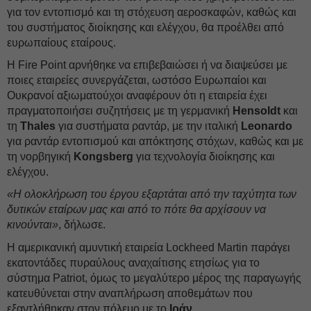
για τον εντοπισμό και τη στόχευση αεροσκαφών, καθώς και
του συστήματος διοίκησης και ελέγχου, θα προέλθει από
ευρωπαίους εταίρους.
Η Fire Point αρνήθηκε να επιβεβαιώσει ή να διαψεύσει με
ποιες εταιρείες συνεργάζεται, ωστόσο Ευρωπαίοι και
Ουκρανοί αξιωματούχοι αναφέρουν ότι η εταιρεία έχει
πραγματοποιήσει συζητήσεις με τη γερμανική
Hensoldt
και
τη
Thales
για συστήματα ραντάρ, με την ιταλική
Leonardo
για ραντάρ εντοπισμού και απόκτησης στόχων, καθώς και με
τη νορβηγική
Kongsberg
για τεχνολογία διοίκησης και
ελέγχου.
«Η ολοκλήρωση του έργου εξαρτάται από την ταχύτητα των
δυτικών εταίρων μας και από το πότε θα αρχίσουν να
κινούνται»
, δήλωσε.
Η αμερικανική αμυντική εταιρεία Lockheed Martin παράγει
εκατοντάδες πυραύλους αναχαίτισης ετησίως για το
σύστημα Patriot, όμως το μεγαλύτερο μέρος της παραγωγής
κατευθύνεται στην αναπλήρωση αποθεμάτων που
εξαντλήθηκαν στον πόλεμο με το
Ιράν
.