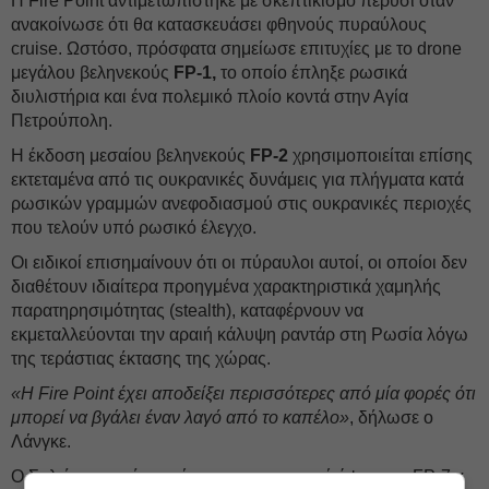
Η Fire Point αντιμετωπίστηκε με σκεπτικισμό πέρυσι όταν
ανακοίνωσε ότι θα κατασκευάσει φθηνούς πυραύλους
cruise. Ωστόσο, πρόσφατα σημείωσε επιτυχίες με το drone
μεγάλου βεληνεκούς
FP-1,
το οποίο έπληξε ρωσικά
διυλιστήρια και ένα πολεμικό πλοίο κοντά στην Αγία
Πετρούπολη.
Η έκδοση μεσαίου βεληνεκούς
FP-2
χρησιμοποιείται επίσης
εκτεταμένα από τις ουκρανικές δυνάμεις για πλήγματα κατά
ρωσικών γραμμών ανεφοδιασμού στις ουκρανικές περιοχές
που τελούν υπό ρωσικό έλεγχο.
Οι ειδικοί επισημαίνουν ότι οι πύραυλοι αυτοί, οι οποίοι δεν
διαθέτουν ιδιαίτερα προηγμένα χαρακτηριστικά χαμηλής
παρατηρησιμότητας (stealth), καταφέρνουν να
εκμεταλλεύονται την αραιή κάλυψη ραντάρ στη Ρωσία λόγω
της τεράστιας έκτασης της χώρας.
«Η Fire Point έχει αποδείξει περισσότερες από μία φορές ότι
μπορεί να βγάλει έναν λαγό από το καπέλο»
, δήλωσε ο
Λάνγκε.
Ο Στιλιέρμαν ανέφερε ότι το επιχειρησιακό ύψος του FP-7.x