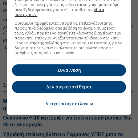
αποτελέσει πλήρες υποκατάστατο πιο προηγμένων
Εμείς και οι συνεργάτες μας ενδέχεται να χρησιμοποιούμε
ακριβή δεδομένα γεωγραφικής τοποθεσίας.
Λίστα
συστημάτων όπως το Patriot.
συνεργατών.
«Όταν αντιμετωπίζεις ολόκληρο το φάσμα των απειλών,
Ορισμένοι προμηθευτές μπορεί να επεξεργάζονται τα
χρειάζεσαι πολλά διαφορετικά εργαλεία»
, δήλωσε ο Κάρακο.
προσωπικά δεδομένα σας με βάση το έννομο συμφέρον
τους, αλλά μπορείτε να αρνηθείτε κάνοντας διαχείριση των
«Το Patriot είναι μια εξαιρετικά προηγμένη δυνατότητα και
παρακάτω επιλογών. Αναζητήστε έναν σύνδεσμο στο κάτω
ίσως ο όρος “συμπλήρωμα” να είναι καταλληλότερος από
μέρος αυτής της σελίδας ή στο μενού του ιστοτόπου, για να
τον όρο “υποκατάστατο”».
διαχειριστείτε ή να ανακαλέσετε τη συναίνεσή σας στις
ρυθμίσεις απορρήτου και cookie.
#Πόλεμος Ουκρανία
#Ουκρανικός στρατός
Συναίνεση
#Αμυντική βιομηχανία
ΣΧΕΤΙΚΑ ΘΕΜΑΤΑ
Δεν συγκατατίθεμαι
Με 50.000 «ρομπότ-δολοφόνους» ενισχύει το μέτωπο
Διαχείριση επιλογών
η Ουκρανία
Ουκρανικό F-16 κατέρριψε για πρώτη φορά ρωσικό Su-
35 σε αερομαχία
Υβριδική επίθεση βλέπει ο Γερμανός ΥΠΕΣ μετά το