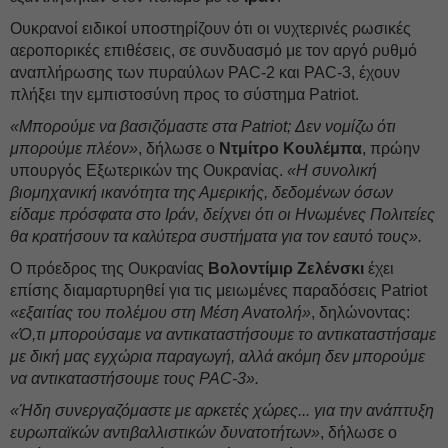
Ουκρανοί ειδικοί υποστηρίζουν ότι οι νυχτερινές ρωσικές
αεροπορικές επιθέσεις, σε συνδυασμό με τον αργό ρυθμό
αναπλήρωσης των πυραύλων PAC-2 και PAC-3, έχουν
πλήξει την εμπιστοσύνη προς το σύστημα Patriot.
«Μπορούμε να βασιζόμαστε στα Patriot; Δεν νομίζω ότι
μπορούμε πλέον»
, δήλωσε ο
Ντμίτρο Κουλέμπα
, πρώην
υπουργός Εξωτερικών της Ουκρανίας.
«Η συνολική
βιομηχανική ικανότητα της Αμερικής, δεδομένων όσων
είδαμε πρόσφατα στο Ιράν, δείχνει ότι οι Ηνωμένες Πολιτείες
θα κρατήσουν τα καλύτερα συστήματα για τον εαυτό τους».
Ο πρόεδρος της Ουκρανίας
Βολοντίμιρ Ζελένσκι
έχει
επίσης διαμαρτυρηθεί για τις μειωμένες παραδόσεις Patriot
«εξαιτίας του πολέμου στη Μέση Ανατολή»
, δηλώνοντας:
«Ό,τι μπορούσαμε να αντικαταστήσουμε το αντικαταστήσαμε
με δική μας εγχώρια παραγωγή, αλλά ακόμη δεν μπορούμε
να αντικαταστήσουμε τους PAC-3».
«Ήδη συνεργαζόμαστε με αρκετές χώρες... για την ανάπτυξη
ευρωπαϊκών αντιβαλλιστικών δυνατοτήτων»
, δήλωσε ο