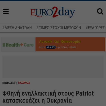
#ΜΕΣΗ ΑΝΑΤΟΛΗ
#ΤΙΜΕΣ-ΣΤΟΧΟΙ ΜΕΤΟΧΩΝ
#ΕΞΑΓΟΡΕΣ
Δείτε
εδώ
την ειδική έκδοση
ΕΙΔΗΣΕΙΣ
ΚΟΣΜΟΣ
Φθηνή εναλλακτική στους Patriot
κατασκευάζει η Ουκρανία