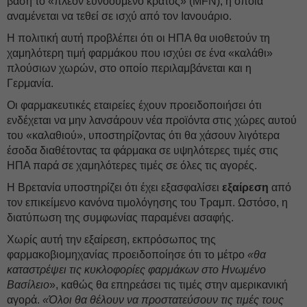
βάση το «πλέον ευνοούμενο κράτος» (MFN), η οποία
αναμένεται να τεθεί σε ισχύ από τον Ιανουάριο.
Η πολιτική αυτή προβλέπει ότι οι ΗΠΑ θα υιοθετούν τη
χαμηλότερη τιμή φαρμάκου που ισχύει σε ένα «καλάθι»
πλούσιων χωρών, στο οποίο περιλαμβάνεται και η
Γερμανία.
Οι φαρμακευτικές εταιρείες έχουν προειδοποιήσει ότι
ενδέχεται να μην λανσάρουν νέα προϊόντα στις χώρες αυτού
του «καλαθιού», υποστηρίζοντας ότι θα χάσουν λιγότερα
έσοδα διαθέτοντας τα φάρμακα σε υψηλότερες τιμές στις
ΗΠΑ παρά σε χαμηλότερες τιμές σε όλες τις αγορές.
Η Βρετανία υποστηρίζει ότι έχει εξασφαλίσει
εξαίρεση
από
τον επικείμενο κανόνα τιμολόγησης του Τραμπ. Ωστόσο, η
διατύπωση της συμφωνίας παραμένει ασαφής.
Χωρίς αυτή την εξαίρεση, εκπρόσωπος της
φαρμακοβιομηχανίας προειδοποίησε ότι το μέτρο
«θα
καταστρέψει τις κυκλοφορίες φαρμάκων στο Ηνωμένο
Βασίλειο
», καθώς θα επηρεάσει τις τιμές στην αμερικανική
αγορά.
«Όλοι θα θέλουν να προστατεύσουν τις τιμές τους