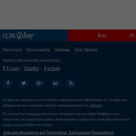
Αρχή
Ταυτότητα
Επικοινωνία
Sitemap
Οροι Χρήσης
Διεθνείς αποκλειστικές συνεργασίες:
FT.com
Stratfor
Factset
Οι τιμές των μετοχών και των δεικτών εμφανίζονται με καθυστέρηση 15’. Οι τιμές των
μετοχών και των ελληνικών δεικτών προέρχονται από την
InBroker
Το σύνολο του περιεχομένου και των υπηρεσιών του euro2day διατίθεται στους
επισκέπτες για προσωπική χρήση. Απαγορεύεται η χρήση και η επαναδημοσίευσή του
χωρίς τη γραπτή άδεια του εκδότη.
Δήλωση Απορρήτου και Προστασίας Δεδομένων Προσωπικού