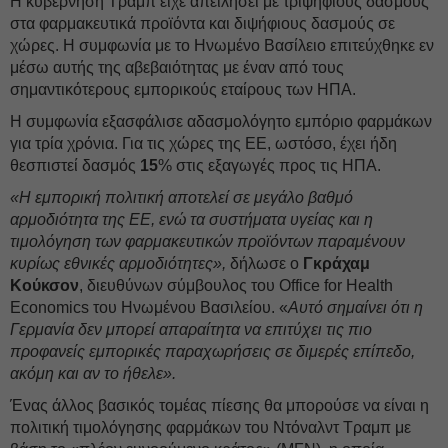
Η κυβέρνηση Τραμπ είχε απειλήσει με τριψήφιους δασμούς
στα φαρμακευτικά προϊόντα και διψήφιους δασμούς σε
χώρες. Η συμφωνία με το Ηνωμένο Βασίλειο επιτεύχθηκε εν
μέσω αυτής της αβεβαιότητας με έναν από τους
σημαντικότερους εμπορικούς εταίρους των ΗΠΑ.
Η συμφωνία εξασφάλισε αδασμολόγητο εμπόριο φαρμάκων
για τρία χρόνια. Για τις χώρες της ΕΕ, ωστόσο, έχει ήδη
θεσπιστεί δασμός
15
% στις εξαγωγές προς τις ΗΠΑ.
«Η εμπορική πολιτική αποτελεί σε μεγάλο βαθμό
αρμοδιότητα της ΕΕ, ενώ τα συστήματα υγείας και η
τιμολόγηση των φαρμακευτικών προϊόντων παραμένουν
κυρίως εθνικές αρμοδιότητες»,
δήλωσε ο
Γκράχαμ
Κούκσον
, διευθύνων σύμβουλος του Office for Health
Economics του Ηνωμένου Βασιλείου. «
Αυτό σημαίνει ότι η
Γερμανία δεν μπορεί απαραίτητα να επιτύχει τις πιο
προφανείς εμπορικές παραχωρήσεις σε διμερές επίπεδο,
ακόμη και αν το ήθελε».
Ένας άλλος βασικός τομέας πίεσης θα μπορούσε να είναι η
πολιτική τιμολόγησης φαρμάκων του Ντόναλντ Τραμπ με