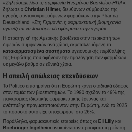
«Ζηλεύουμε λίγο τη συμφωνία Ηνωμένου Βασιλείου-ΗΠΑ
»,
δήλωσε ο
Christian Hilmer,
διευθύνων σύμβουλος της
αγοράς συνταγογραφούμενων φαρμάκων στην Pharma
Deutschland. «
Στη Γερμανία, η φαρμακευτική βιομηχανία
αγωνίζεται να λανσάρει νέα φάρμακα στην αγορά».
Η στρατηγική της Αμερικής βασίζεται στην περικοπή των
διμερών συμφωνιών ανά χώρα, εκμεταλλευόμενη τα
κατακερματισμένα συστήματα
υγειονομικής περίθαλψης
της Ευρώπης που αφήνουν την τιμολόγηση των φαρμάκων
σε μεγάλο βαθμό σε εθνικά χέρια.
Η απειλή απώλειας επενδύσεων
Το Politico επισημαίνει ότι η Ευρώπη χάνει σταδιακά έδαφος
στον τομέα των βιοεπιστημών. Το 1990 σχεδόν το 49% της
παγκόσμιας ιδιωτικής φαρμακευτικής έρευνας και
ανάπτυξης πραγματοποιούνταν στην Ευρώπη, ενώ το 2025
το ποσοστό αυτό είχε υποχωρήσει στο 26%.
Παράλληλα, φαρμακευτικές εταιρείες όπως οι
Eli Lilly
και
Boehringer Ingelheim
ανακοίνωσαν πρόσφατα τη μείωση