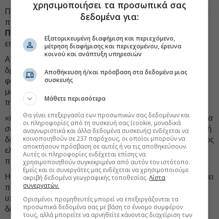
χρησιμοποιήσει τα προσωπικά σας
Παράλληλα, αρκετοί παρατηρητές θεωρούν ότι η συμφωνία
δεδομένα για:
προχώρησε χάρη στην επιρροή του υπουργού Επιστημών
Πάτρικ Βάλανς,
πρώην στελέχους της GSK και πρώην
Εξατομικευμένη διαφήμιση και περιεχόμενο,
επικεφαλής Έρευνας και Ανάπτυξης της εταιρείας.
μέτρηση διαφήμισης και περιεχομένου, έρευνα
κοινού και ανάπτυξη υπηρεσιών
Αντιδράσεις υπήρξαν και από οργανώσεις που
δραστηριοποιούνται στον χώρο της πρόσβασης στα
Αποθήκευση ή/και πρόσβαση στα δεδομένα μιας
συσκευής
φάρμακα, οι οποίες εκφράζουν ανησυχίες για το
μακροπρόθεσμο κόστος της συμφωνίας και επιχειρούν να
Μάθετε περισσότερα
την αμφισβητήσουν δικαστικά.
Θα γίνει επεξεργασία των προσωπικών σας δεδομένων και
«Η κυβέρνηση του Ηνωμένου Βασιλείου έκλεισε μια απαίσια
οι πληροφορίες από τη συσκευή σας (cookie, μοναδικά
συμφωνία»,
δήλωσε η Ντιαρμέιντ ΜακΝτόναλντ, εκτελεστική
αναγνωριστικά και άλλα δεδομένα συσκευής) ενδέχεται να
κοινοποιηθούν σε 237 παρόχους, οι οποίοι μπορούν να
διευθύντρια της Just Treatment. «Αποδυνάμωσε μόνιμα τους
αποκτήσουν πρόσβαση σε αυτές ή να τις αποθηκεύσουν.
ελέγχους στις τιμές των φαρμάκων, οι οποίοι αποτελούσαν
Αυτές οι πληροφορίες ενδέχεται επίσης να
παράδειγμα διεθνώς, χωρίς ουσιαστικά ανταλλάγματα».
χρησιμοποιηθούν συγκεκριμένα από αυτόν τον ιστότοπο.
Εμείς και οι συνεργάτες μας ενδέχεται να χρησιμοποιούμε
Η βρετανική κυβέρνηση εκτίμησε ότι η συμφωνία θα κοστίσει
ακριβή δεδομένα γεωγραφικής τοποθεσίας.
Λίστα
συνεργατών.
περίπου 2 δισ. λίρες βραχυπρόθεσμα, χωρίς όμως να
υπάρχει επίσημη αξιολόγηση για το κόστος της επόμενης
Ορισμένοι προμηθευτές μπορεί να επεξεργάζονται τα
προσωπικά δεδομένα σας με βάση το έννομο συμφέρον
δεκαετίας.
τους, αλλά μπορείτε να αρνηθείτε κάνοντας διαχείριση των