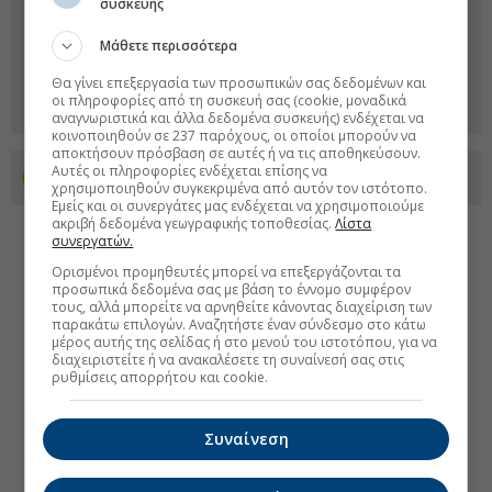
συσκευής
Μάθετε περισσότερα
Θα γίνει επεξεργασία των προσωπικών σας δεδομένων και
οι πληροφορίες από τη συσκευή σας (cookie, μοναδικά
αναγνωριστικά και άλλα δεδομένα συσκευής) ενδέχεται να
κοινοποιηθούν σε 237 παρόχους, οι οποίοι μπορούν να
αποκτήσουν πρόσβαση σε αυτές ή να τις αποθηκεύσουν.
Αυτές οι πληροφορίες ενδέχεται επίσης να
Προσθέστε το euro2day.gr στο Discover
χρησιμοποιηθούν συγκεκριμένα από αυτόν τον ιστότοπο.
Εμείς και οι συνεργάτες μας ενδέχεται να χρησιμοποιούμε
ακριβή δεδομένα γεωγραφικής τοποθεσίας.
Λίστα
συνεργατών.
Ορισμένοι προμηθευτές μπορεί να επεξεργάζονται τα
προσωπικά δεδομένα σας με βάση το έννομο συμφέρον
τους, αλλά μπορείτε να αρνηθείτε κάνοντας διαχείριση των
παρακάτω επιλογών. Αναζητήστε έναν σύνδεσμο στο κάτω
μέρος αυτής της σελίδας ή στο μενού του ιστοτόπου, για να
διαχειριστείτε ή να ανακαλέσετε τη συναίνεσή σας στις
ρυθμίσεις απορρήτου και cookie.
Συναίνεση