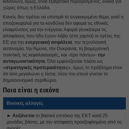
κανόνων), όμως, είναι εξαιρετικά περιορισμένος, ειδικά για
χώρες όπως η Ελλάδα.
Κανείς δεν πρέπει να υποτιμά το συγκεκριμένο θέμα, γιατί η
σπαζοκεφαλιά για τα κονδύλια δεν αφορά τις εθνικές
ελαφρύνσεις για την ενέργεια. Αφορά γενικότερα τις
αποφάσεις που ήδη έχουν λάβει (στα χαρτιά) οι ηγέτες της
ΕΕ για την
ενεργειακή ασφάλεια
, την τεχνολογική
αυτονομία, την Άμυνα, την Ουκρανία, τη βιομηχανική
πολιτική, τις κεφαλαιαγορές, και -προ πάντων-
την
ανταγωνιστικότητα
. Όλα εμφανίζονται πλέον ως
«
στρατηγικές προτεραιότητες
», όμως το πρόβλημα είναι
ότι όσο μεγαλώνει η λίστα, τόσο πιο στενό γίνεται το
δημοσιονομικό περιθώριο.
Ποια είναι η εικόνα
Βασικές αλλαγές
►
Αυξάνεται
το βασικό επιτόκιο της ΕΚΤ κατά 25
μονάδες βάσης, με την απόφαση προεξοφλημένη από τις
αγορές