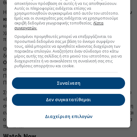
θεωρείται ένα από τα «παλιά» ευρωπαϊκά αγκάθια.
αποκτήσουν πρόσβαση σε αυτές ή να τις αποθηκεύσουν.
Αυτές οι πληροφορίες ενδέχεται επίσης να
Η ΕΕ ζητά επενδύσεις, αλλά οι αποταμιεύσεις
παραμένουν
χρησιμοποιηθούν συγκεκριμένα από αυτόν τον ιστότοπο.
Εμείς και οι συνεργάτες μας ενδέχεται να χρησιμοποιούμε
κατακερματισμένες
. Μιλά για ανταγωνιστικότητα, αλλά οι
ακριβή δεδομένα γεωγραφικής τοποθεσίας.
Λίστα
κεφαλαιαγορές δεν έχουν το βάθος που χρειάζεται για να
συνεργατών.
χρηματοδοτήσουν μεγάλες εταιρείες, τεχνολογία, άμυνα και
Ορισμένοι προμηθευτές μπορεί να επεξεργάζονται τα
πράσινη μετάβαση σε ευρωπαϊκή κλίμακα.
προσωπικά δεδομένα σας με βάση το έννομο συμφέρον
τους, αλλά μπορείτε να αρνηθείτε κάνοντας διαχείριση των
Θα ακολουθήσει η συζήτηση για τον οικονομικό και
παρακάτω επιλογών. Αναζητήστε έναν σύνδεσμο στο κάτω
δημοσιονομικό αντίκτυπο της
ρωσικής εισβολής στην
μέρος αυτής της σελίδας ή στο μενού του ιστοτόπου, για να
διαχειριστείτε ή να ανακαλέσετε τη συναίνεσή σας στις
Ουκρανία
, ενώ το Συμβούλιο αναμένεται να εγκρίνει
ρυθμίσεις απορρήτου και cookie.
αναθεωρημένα σχέδια του Ταμείου Ανάκαμψης για την
Πορτογαλία, τη Σλοβακία, την Ισπανία, το Βέλγιο και την
Πολωνία.
Συναίνεση
Στο τραπέζι θα μπει επίσης η Εαρινή Δέσμη αναλύσεων του
«Ευρωπαϊκού Εξαμήνου» (ο ετήσιος κύκλος οικονομικού
Δεν συγκατατίθεμαι
συντονισμού της ΕΕ), μετά από παρουσίαση της Κομισιόν, η
ενεργοποίηση της εθνικής ρήτρας διαφυγής της Ισπανίας και
Διαχείριση επιλογών
ο τερματισμός της διαδικασίας υπερβολικού ελλείμματος για
τη Μάλτα.
Watch Now