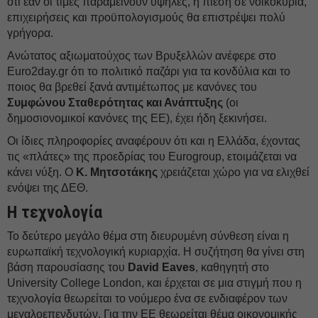
ότι εάν οι τιμές παραμείνουν υψηλές, η πίεση σε νοικοκυριά,
επιχειρήσεις και προϋπολογισμούς θα επιστρέψει πολύ
γρήγορα.
Ανώτατος αξιωματούχος των Βρυξελλών ανέφερε στο
Euro2day.gr ότι το πολιτικό παζάρι για τα κονδύλια και το
ποιος θα βρεθεί ξανά αντιμέτωπος με κανόνες του
Συμφώνου Σταθερότητας και Ανάπτυξης
(οι
δημοσιονομικοί κανόνες της ΕΕ), έχει ήδη ξεκινήσει.
Οι ίδιες πληροφορίες αναφέρουν ότι και η Ελλάδα, έχοντας
τις «πλάτες» της προεδρίας του Eurogroup, ετοιμάζεται να
κάνει νύξη. Ο
Κ. Μητσοτάκης
χρειάζεται χώρο για να ελιχθεί
ενόψει της ΔΕΘ.
Η τεχνολογία
Το δεύτερο μεγάλο θέμα στη διευρυμένη σύνθεση είναι η
ευρωπαϊκή τεχνολογική κυριαρχία. Η συζήτηση θα γίνει στη
βάση παρουσίασης του
David Eaves
, καθηγητή στο
University College London, και έρχεται σε μια στιγμή που η
τεχνολογία θεωρείται το νούμερο ένα σε ενδιαφέρον των
μεγαλοεπενδυτών. Για την ΕΕ θεωρείται θέμα οικονομικής