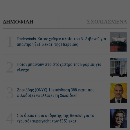
ΔΗΜΟΦΙΛΗ
ΣΧΟΛΙΑΣΜΕΝΑ
1
Tradewinds: Κατασχέθηκε πλοίο του Ν. Λιβανού για
απαίτηση $21,5 εκατ. της Πειραιώς
2
Ποιοι μπαίνουν στο στόχαστρο της Εφορίας για
έλεγχο
3
Ζησιάδης (ONYX): Η επένδυση 388 εκατ. που
φιλοδοξεί να αλλάξει τη Χαλκιδική
4
Στα δικαστήρια ο ιδρυτής της Revolut για το
«χρυσό» superyacht των €350 εκατ.