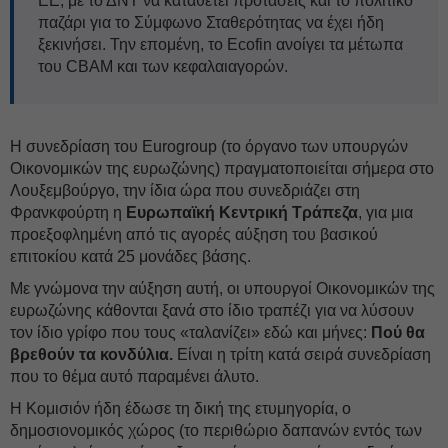
ΕΕ, με το ΔΝΤ να καταθέτει προτάσεις και το πολιτικό
παζάρι για το Σύμφωνο Σταθερότητας να έχει ήδη
ξεκινήσει. Την επομένη, το Ecofin ανοίγει τα μέτωπα
του CBAM και των κεφαλαιαγορών.
Η συνεδρίαση του Eurogroup (το όργανο των υπουργών
Οικονομικών της ευρωζώνης) πραγματοποιείται σήμερα στο
Λουξεμβούργο, την ίδια ώρα που συνεδριάζει στη
Φρανκφούρτη η
Ευρωπαϊκή Κεντρική Τράπεζα
, για μια
προεξοφλημένη από τις αγορές αύξηση του βασικού
επιτοκίου κατά 25 μονάδες βάσης.
Με γνώμονα την αύξηση αυτή, οι υπουργοί Οικονομικών της
ευρωζώνης κάθονται ξανά στο ίδιο τραπέζι για να λύσουν
τον ίδιο γρίφο που τους «ταλανίζει» εδώ και μήνες:
Πού θα
βρεθούν τα κονδύλια.
Είναι η τρίτη κατά σειρά συνεδρίαση
που το θέμα αυτό παραμένει άλυτο.
Η Κομισιόν ήδη έδωσε τη δική της ετυμηγορία, ο
δημοσιονομικός χώρος (το περιθώριο δαπανών εντός των