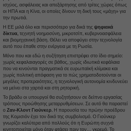
ισχύος, ασφάλειας και απεξάρτησης από τρίτες χώρες όπως
οι ΗΠΑ και η Κίνα, οι οποίες δίνουν τη δική τους «μάχη» για
την πρωτιά.
Η ΕΕ μιλά όλο και περισσότερο για δικά της
ψηφιακά
δίκτυα,
τεχνητή νοημοσύνη, μικροτσίπ, κυβερνοασφάλεια
και βιομηχανική βάση. Θέλει να αποφύγει στην τεχνολογία
αυτό που έπαθε στην ενέργεια με τη Ρωσία.
Μόνο που και εδώ η συζήτηση επιστρέφει στο ίδιο σημείο:
χωρίς κεφαλαιαγορές σε βάθος, χωρίς ιδιωτικά κεφάλαια
που να κινούνται πραγματικά σε ευρωπαϊκή κλίμακα και
χωρίς πολιτική απόφαση για το πώς χρηματοδοτούνται οι
μεγάλες προτεραιότητες, η τεχνολογική αυτονομία κινδυνεύει
να μείνει στα χαρτιά και στη ρητορική.
Το βράδυ οι υπουργοί θα συζητήσουν σε δείπνο εργασίας
τρόπους προώθησης μεταρρυθμίσεων. Σε αυτό θα παραστεί
ο
Ζαν-Κλοντ Γιούνκερ.
Η παρουσία του πρώην προέδρου
της Κομισιόν έχει τον δικό της συμβολισμό. Ο Γιούνκερ
γνωρίζει καλύτερα από πολλούς ότι η Ευρώπη συχνά
κινητοποιείται μόνο όταν φτάσει πριν τον… γκρεμό. Το