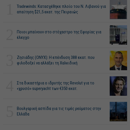
1
Tradewinds: Κατασχέθηκε πλοίο του Ν. Λιβανού για
απαίτηση $21,5 εκατ. της Πειραιώς
2
Ποιοι μπαίνουν στο στόχαστρο της Εφορίας για
έλεγχο
3
Ζησιάδης (ONYX): Η επένδυση 388 εκατ. που
φιλοδοξεί να αλλάξει τη Χαλκιδική
4
Στα δικαστήρια ο ιδρυτής της Revolut για το
«χρυσό» superyacht των €350 εκατ.
5
Βουλγαρική ασπίδα για τις τιμές ρεύματος στην
Ελλάδα