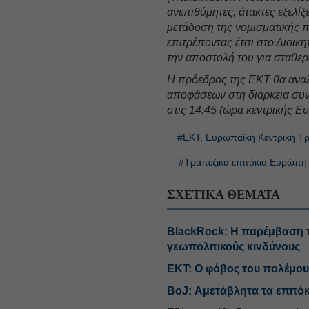
ανεπιθύμητες, άτακτες εξελίξ
μετάδοση της νομισματικής π
επιτρέποντας έτσι στο Διοικ
την αποστολή του για σταθερ
Η πρόεδρος της ΕΚΤ θα αναλ
αποφάσεων στη διάρκεια συ
στις 14:45 (ώρα κεντρικής Ε
#ΕΚΤ, Ευρωπαϊκή Κεντρική Τ
#Τραπεζικά επιτόκια Ευρώπη
ΣΧΕΤΙΚΑ ΘΕΜΑΤΑ
BlackRock: Η παρέμβαση τ
γεωπολιτικούς κινδύνους
ΕΚΤ: Ο φόβος του πολέμου
BoJ: Αμετάβλητα τα επιτό