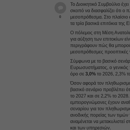
Το Διοικητικό Συμβούλιο έχει
σκοπό να διασφαλίζει ότι ο 
μεσοπρόθεσμα. Στο πλαίσιο 
0
τα τρία βασικά επιτόκια της
Ο πόλεμος στη Μέση Ανατολή
για αύξηση των επιτοκίων εί
περιγράφουν πώς θα μπορούσε
μεσοπρόθεσμες προοπτικές γ
Σύμφωνα με το βασικό σενά
Ευρωσυστήματος, ο γενικός 
όρο σε
3,0%
το 2026, 2,3% τ
Όσον αφορά τον πληθωρισμό 
βασικό σενάριο προβλέπει ότ
το 2027 και σε 2,2% το 2028.
εμπειρογνώμονες έχουν ανα
σεναρίου για τον πληθωρισμό
ανοδικής πορείας των τιμών 
αναμένεται να μετακυλιστεί
και των υπηρεσιών.