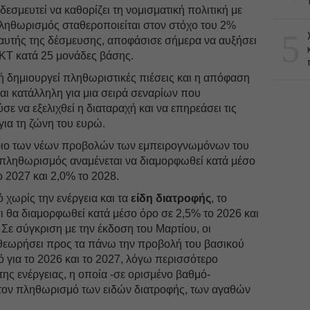
 δεσμευτεί να καθορίζει τη νομισματική πολιτική με
πληθωρισμός σταθεροποιείται στον στόχο του 2%
5
αυτής της δέσμευσης, αποφάσισε σήμερα να αυξήσει
 ΕΚΤ κατά 25 μονάδες βάσης.
 δημιουργεί πληθωριστικές πιέσεις και η απόφαση
ναι κατάλληλη για μια σειρά σεναρίων που
 να εξελιχθεί η διαταραχή και να επηρεάσει τις
ια τη ζώνη του ευρώ.
ριο των νέων προβολών των εμπειρογνωμόνων του
πληθωρισμός αναμένεται να διαμορφωθεί κατά μέσο
ο 2027 και 2,0% το 2028.
χωρίς την ενέργεια και τα
είδη διατροφής
, το
ι θα διαμορφωθεί κατά μέσο όρο σε 2,5% το 2026 και
 Σε σύγκριση με την έκδοση του Μαρτίου, οι
θεωρήσει προς τα πάνω την προβολή του βασικού
 για το 2026 και το 2027, λόγω περισσότερο
της ενέργειας, η οποία -σε ορισμένο βαθμό-
 στον πληθωρισμό των ειδών διατροφής, των αγαθών