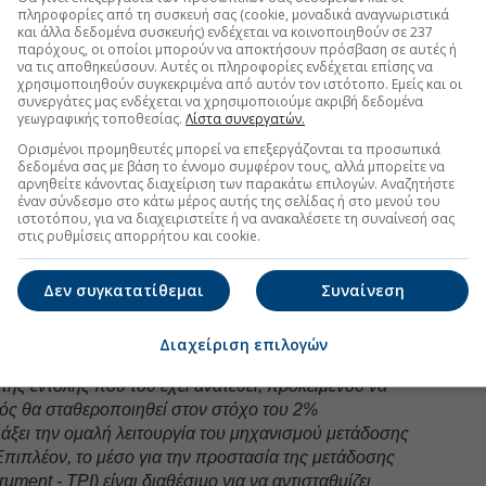
πληροφορίες από τη συσκευή σας (cookie, μοναδικά αναγνωριστικά
 εξελίξεις με την υπογραφη εγκυρότητας του Euro2day.gr
και άλλα δεδομένα συσκευής) ενδέχεται να κοινοποιηθούν σε 237
παρόχους, οι οποίοι μπορούν να αποκτήσουν πρόσβαση σε αυτές ή
να τις αποθηκεύσουν. Αυτές οι πληροφορίες ενδέχεται επίσης να
FOLLOW US
χρησιμοποιηθούν συγκεκριμένα από αυτόν τον ιστότοπο. Εμείς και οι
συνεργάτες μας ενδέχεται να χρησιμοποιούμε ακριβή δεδομένα
Ακολουθήστε τη σελίδα του
Euro2day.gr
στο
Linkedin
γεωγραφικής τοποθεσίας.
Λίστα συνεργατών.
τοιχείων ενεργητικού (APP) και
Ορισμένοι προμηθευτές μπορεί να επεξεργάζονται τα προσωπικά
δεδομένα σας με βάση το έννομο συμφέρον τους, αλλά μπορείτε να
αγοράς στοιχείων ενεργητικού λόγω
αρνηθείτε κάνοντας διαχείριση των παρακάτω επιλογών. Αναζητήστε
έναν σύνδεσμο στο κάτω μέρος αυτής της σελίδας ή στο μενού του
ιστοτόπου, για να διαχειριστείτε ή να ανακαλέσετε τη συναίνεσή σας
στις ρυθμίσεις απορρήτου και cookie.
PP μειώνονται με μετρημένο και προβλέψιμο ρυθμό,
επανεπενδύει πλέον τα ποσά από την εξόφληση
Δεν συγκατατίθεμαι
Συναίνεση
Διαχείριση επιλογών
αι έτοιμο να προσαρμόσει όλα τα μέσα που έχει στη
της εντολής που του έχει ανατεθεί, προκειμένου να
μός θα σταθεροποιηθεί στον στόχο του 2%
άξει την ομαλή λειτουργία του μηχανισμού μετάδοσης
 Επιπλέον, το μέσο για την προστασία της μετάδοσης
rument - TPI) είναι διαθέσιμο για να αντισταθμίζει