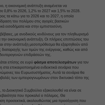
ο, η οικονομική ανάπτυξη αναμένεται να
ε 0,8% το 2026, 1,2% το 2027 και 1,5% το 2028.
ος τα κάτω για το 2026 και το 2027, η οποία
πίδραση του πολέμου στις αγορές βασικών
κά εισοδήματα και στην εμπιστοσύνη.
βέβαιες, με ανοδικούς κινδύνους για τον πληθωρισμό
α την οικονομική ανάπτυξη. Οι πλήρεις επιπτώσεις του
αι στην ανάπτυξη μεσοπρόθεσμα θα εξαρτηθούν από
ης διαταραχής των τιμών της ενέργειας, καθώς και από
 δευτερογενών επιδράσεών της.
λάται επίσης σε ευρύ
φάσμα αποτελεσμάτων
για τον
η στα επικαιροποιημένα ενδεικτικά σενάρια που
ογνώμονες του Ευρωσυστήματος. Αυτά τα σενάρια θα
ροβολές των εμπειρογνωμόνων στον δικτυακό τόπο της
 το Διοικητικό Συμβούλιο εξακολουθεί να είναι σε
βεβαιότητα που προκαλεί ο πόλεμος. Θα
αση προσεκτικά, ακολουθώντας μια προσέγγιση που