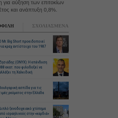
 για αύξηση των επιτοκίων
φέτος και ανάπτυξη 0,8%.
ΦΙΛΗ
ΣΧΟΛΙΑΣΜΕΝΑ
O Mr. Big Short προειδοποιεί
για κραχ αντίστοιχο του 1987
Ζησιάδης (ONYX): Η επένδυση
388 εκατ. που φιλοδοξεί να
αλλάξει τη Χαλκιδική
Βουλγαρική ασπίδα για τις
τιμές ρεύματος στην Ελλάδα
Διπλό ξενοδοχειακό χτύπημα
από ισραηλινούς στην «καρδιά»