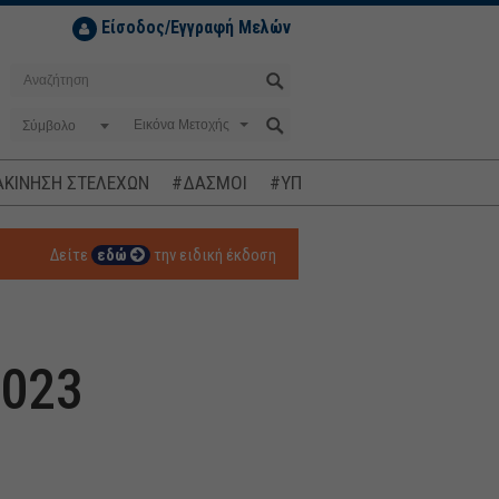
Είσοδος/Εγγραφή Μελών
Σύμβολο
ΚΙΝΗΣΗ ΣΤΕΛΕΧΩΝ
#ΔΑΣΜΟΙ
#ΥΠΟΚΛΟΠΕΣ
#ΠΛΗΘΩΡΙΣΜ
Δείτε
εδώ
την ειδική έκδοση
2023