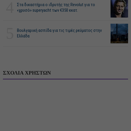
4
Στα δικαστήρια ο ιδρυτής της Revolut για το
«χρυσό» superyacht των €350 εκατ.
5
Βουλγαρική ασπίδα για τις τιμές ρεύματος στην
Ελλάδα
ΣΧΟΛΙΑ ΧΡΗΣΤΩΝ