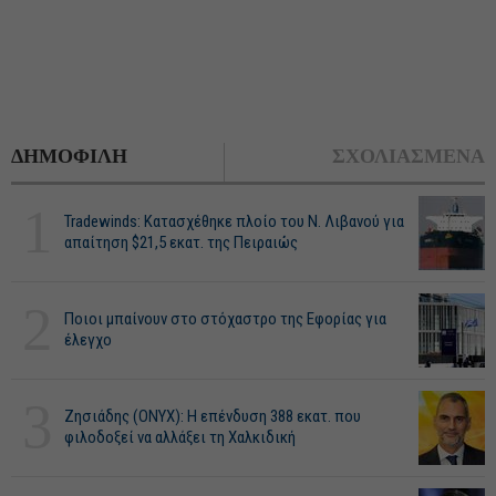
ΔΗΜΟΦΙΛΗ
ΣΧΟΛΙΑΣΜΕΝΑ
1
Tradewinds: Κατασχέθηκε πλοίο του Ν. Λιβανού για
απαίτηση $21,5 εκατ. της Πειραιώς
2
Ποιοι μπαίνουν στο στόχαστρο της Εφορίας για
έλεγχο
3
Ζησιάδης (ONYX): Η επένδυση 388 εκατ. που
φιλοδοξεί να αλλάξει τη Χαλκιδική