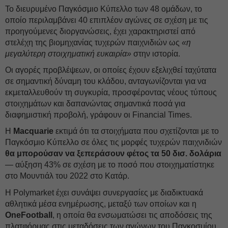
Το διευρυμένο Παγκόσμιο Κύπελλο των 48 ομάδων, το
οποίο περιλαμβάνει 40 επιπλέον αγώνες σε σχέση με τις
προηγούμενες διοργανώσεις, έχει χαρακτηριστεί από
στελέχη της βιομηχανίας τυχερών παιχνιδιών ως
«η
μεγαλύτερη στοιχηματική ευκαιρία»
στην ιστορία.
Οι αγορές προβλέψεων, οι οποίες έχουν εξελιχθεί ταχύτατα
σε σημαντική δύναμη του κλάδου, ανταγωνίζονται για να
εκμεταλλευθούν τη συγκυρία, προσφέροντας νέους τύπους
στοιχημάτων και δαπανώντας σημαντικά ποσά για
διαφημιστική προβολή, γράφουν οι Financial Times.
Η
Macquarie
εκτιμά ότι τα στοιχήματα που σχετίζονται με το
Παγκόσμιο Κύπελλο σε όλες τις μορφές τυχερών παιχνιδιών
θα μπορούσαν να ξεπεράσουν φέτος τα 50 δισ. δολάρια
— αύξηση 43% σε σχέση με το ποσό που στοιχηματίστηκε
στο Μουντιάλ του 2022 στο Κατάρ.
Η Polymarket έχει συνάψει συνεργασίες με διαδικτυακά
αθλητικά μέσα ενημέρωσης, μεταξύ των οποίων και η
OneFootball
, η οποία θα ενσωματώσει τις αποδόσεις της
πλατφόρμας στις μεταδόσεις των αγώνων του Παγκοσμίου