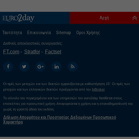
Αρχή
Ταυτότητα
Επικοινωνία
Sitemap
Οροι Χρήσης
Διεθνείς αποκλειστικές συνεργασίες:
FT.com
Stratfor
Factset
Οι τιμές των μετοχών και των δεικτών εμφανίζονται με καθυστέρηση 15’. Οι τιμές των
μετοχών και των ελληνικών δεικτών προέρχονται από την
InBroker
Το σύνολο του περιεχομένου και των υπηρεσιών του euro2day διατίθεται στους
επισκέπτες για προσωπική χρήση. Απαγορεύεται η χρήση και η επαναδημοσίευσή του
χωρίς τη γραπτή άδεια του εκδότη.
Δήλωση Απορρήτου και Προστασίας Δεδομένων Προσωπικού
Χαρακτήρα