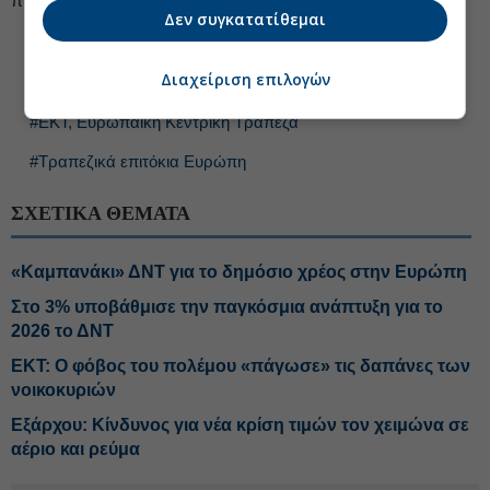
προοπτικές της ευρωπαϊκής οικονομίας.
Δεν συγκατατίθεμαι
#Ανάπτυξη Ελλάδα
#Διεθνές Νομισματικό Ταμείο, ΔΝΤ
Διαχείριση επιλογών
#Πληθωρισμός Ελλάδα
#ΕΚΤ, Ευρωπαϊκή Κεντρική Τράπεζα
#Τραπεζικά επιτόκια Ευρώπη
ΣΧΕΤΙΚΑ ΘΕΜΑΤΑ
«Καμπανάκι» ΔΝΤ για το δημόσιο χρέος στην Ευρώπη
Στο 3% υποβάθμισε την παγκόσμια ανάπτυξη για το
2026 το ΔΝΤ
ΕΚΤ: Ο φόβος του πολέμου «πάγωσε» τις δαπάνες των
νοικοκυριών
Εξάρχου: Κίνδυνος για νέα κρίση τιμών τον χειμώνα σε
αέριο και ρεύμα