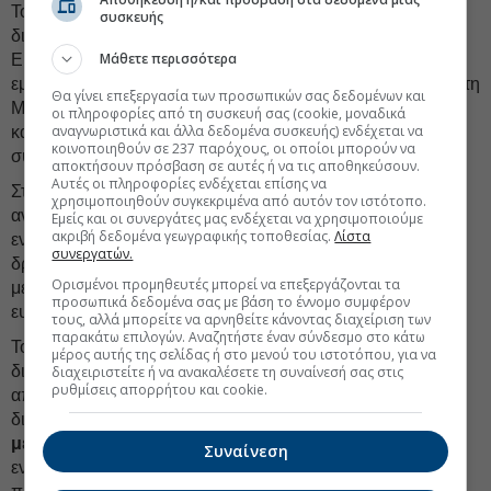
Το ΔΝΤ ζητεί επίσης συνέχιση των προσπαθειών
συσκευής
διαφοροποίησης των
εμπορικών σχέσεων
της
Μάθετε περισσότερα
Ευρωπαϊκής Ενωσης μέσω νέων συμφωνιών ελεύθερου
εμπορίου, επισημαίνοντας ότι συμφωνίες όπως εκείνες με τη
Θα γίνει επεξεργασία των προσωπικών σας δεδομένων και
Mercosur και την Ινδία μπορούν να ενισχύσουν το εμπόριο
οι πληροφορίες από τη συσκευή σας (cookie, μοναδικά
αναγνωριστικά και άλλα δεδομένα συσκευής) ενδέχεται να
και να περιορίσουν τους κινδύνους εξάρτησης από
κοινοποιηθούν σε 237 παρόχους, οι οποίοι μπορούν να
συγκεκριμένες αγορές.
αποκτήσουν πρόσβαση σε αυτές ή να τις αποθηκεύσουν.
Αυτές οι πληροφορίες ενδέχεται επίσης να
Στον χ
ρηματοπιστωτικό τομέα
, το Ταμείο τονίζει την
χρησιμοποιηθούν συγκεκριμένα από αυτόν τον ιστότοπο.
ανάγκη στενότερης παρακολούθησης των επιχειρήσεων,
Εμείς και οι συνεργάτες μας ενδέχεται να χρησιμοποιούμε
ακριβή δεδομένα γεωγραφικής τοποθεσίας.
Λίστα
ενίσχυσης της εποπτείας των διασυνοριακών
συνεργατών.
δραστηριοτήτων και ολοκλήρωση των εκκρεμών
Ορισμένοι προμηθευτές μπορεί να επεξεργάζονται τα
μεταρρυθμίσεων στην τραπεζική ένωση και έμφαση στο
προσωπικά δεδομένα σας με βάση το έννομο συμφέρον
ευρωπαϊκό δίκτυο χρηματοπιστωτικής ασφάλειας.
τους, αλλά μπορείτε να αρνηθείτε κάνοντας διαχείριση των
παρακάτω επιλογών. Αναζητήστε έναν σύνδεσμο στο κάτω
Το ΔΝΤ καταλήγει με την επισήμανση ότι η Ευρωζώνη
μέρος αυτής της σελίδας ή στο μενού του ιστοτόπου, για να
διαθέτει τα μέσα για να αντιμετωπίσει το νέο σοκ. Ωστόσο,
διαχειριστείτε ή να ανακαλέσετε τη συναίνεσή σας στις
ρυθμίσεις απορρήτου και cookie.
απαιτείται συνδυασμός προσεκτικής μακροοικονομικής
διαχείρισης και
επιτάχυνσης των διαρθρωτικών
μεταρρυθμίσεων,
ώστε να ενισχυθούν η ανθεκτικότητα, η
Συναίνεση
ενεργειακή ασφάλεια και οι μακροπρόθεσμες αναπτυξιακές