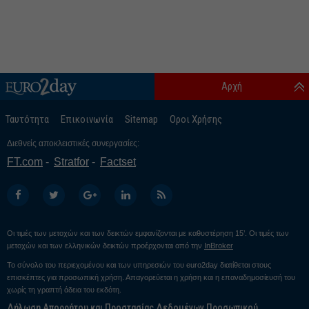
Αρχή
Ταυτότητα
Επικοινωνία
Sitemap
Οροι Χρήσης
Διεθνείς αποκλειστικές συνεργασίες:
FT.com
Stratfor
Factset
Οι τιμές των μετοχών και των δεικτών εμφανίζονται με καθυστέρηση 15’. Οι τιμές των
μετοχών και των ελληνικών δεικτών προέρχονται από την
InBroker
Το σύνολο του περιεχομένου και των υπηρεσιών του euro2day διατίθεται στους
επισκέπτες για προσωπική χρήση. Απαγορεύεται η χρήση και η επαναδημοσίευσή του
χωρίς τη γραπτή άδεια του εκδότη.
Δήλωση Απορρήτου και Προστασίας Δεδομένων Προσωπικού