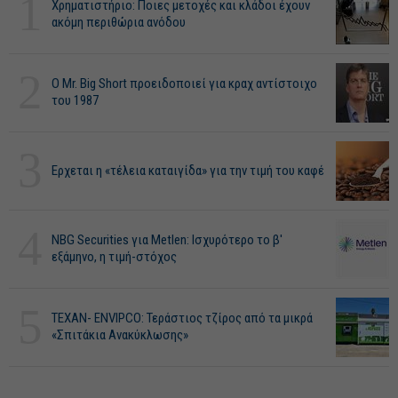
1
Χρηματιστήριο: Ποιες μετοχές και κλάδοι έχουν
ακόμη περιθώρια ανόδου
2
O Mr. Big Short προειδοποιεί για κραχ αντίστοιχο
του 1987
3
Ερχεται η «τέλεια καταιγίδα» για την τιμή του καφέ
4
NBG Securities για Metlen: Ισχυρότερο το β'
εξάμηνο, η τιμή-στόχος
5
ΤΕΧΑΝ- ENVIPCO: Τεράστιος τζίρος από τα μικρά
«Σπιτάκια Ανακύκλωσης»