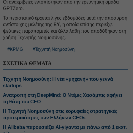
Οι ανακρίβειες εντοπίστηκαν από την ερευνητική ομάδα
GPTZero.
Το περιστατικό έρχεται λίγες εβδομάδες μετά την απόσυρση
αντίστοιχης μελέτης της
EY
, η οποία επίσης περιείχε
ψεύτικες παραπομπές και άλλα λάθη που αποδόθηκαν στη
χρήση Τεχνητής Νοημοσύνης.
#KPMG
#Τεχνητή Νοημοσύνη
ΣΧΕΤΙΚΑ ΘΕΜΑΤΑ
Τεχνητή Νοημοσύνη: Η νέα «μηχανή» που γεννά
startups
Ανατροπή στη DeepMind: Ο Ντέμις Χασάμπις αφήνει
τη θέση του CEO
Η Τεχνητή Νοημοσύνη στις κορυφαίες στρατηγικές
προτεραιότητες των Ελλήνων CEOs
Η Alibaba παρουσιάζει AI-γίγαντα με πάνω από 1 εκατ.