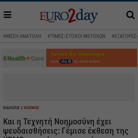
#ΜΕΣΗ ΑΝΑΤΟΛΗ
#ΤΙΜΕΣ-ΣΤΟΧΟΙ ΜΕΤΟΧΩΝ
#ΕΞΑΓΟΡΕΣ
Δείτε
εδώ
την ειδική έκδοση
ΕΙΔΗΣΕΙΣ
ΚΟΣΜΟΣ
Και η Τεχνητή Νοημοσύνη έχει
ψευδαισθήσεις: Γέμισε έκθεση της