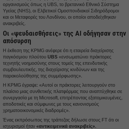
οργανισμούς όπως η UBS, το βρετανικό Εθνικό Σύστημα
Υγείας (NHS), οι Ελβετικοί Ομοσπονδιακοί Σιδηρόδρομοι
και οι Μεταφορές του Λονδίνου, οι οποίοι αποδείχθηκαν
ανακριβείς.
Οι «ψευδαισθήσεις» της AI οδήγησαν στην
απόσυρση
Η έκθεση της KPMG ανέφερε ότι η εταιρεία διαχείρισης
παγκόσμιου πλούτου
UBS
«ενσωματώνει πράκτορες
τεχνητής νοημοσύνης στους τομείς της επενδυτικής
συμβουλευτικής, της διαχείρισης κινδύνων και της
παρακολούθησης της συμμόρφωσης».
Η KPMG έγραψε: «Αυτοί οι πράκτορες λειτουργούν στο
πλαίσιο μιας συνθετικής πλατφόρμας που αναπτύχθηκε σε
συνεργασία με τη Microsoft, επιτρέποντας εξατομικευμένες,
αποδοτικές και σύμφωνες με τους κανονισμούς
χρηματοοικονομικές διαδρομές».
Ένας εκπρόσωπος της τράπεζας δήλωσε στους FT ότι οι
ισχυρισμοί ήταν
«αντικειμενικά ανακριβείς».