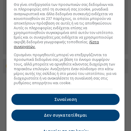
Θα γίνει επεξεργασία των προσωπικών σας δεδομένων και
οι πληροφορίες από τη συσκευή σας (cookie, μοναδικά
αναγνωριστικά και άλλα δεδομένα συσκευής) ενδέχεται να
κοινοποιηθούν σε 237 παρόχους, οι οποίοι μπορούν να
αποκτήσουν πρόσβαση σε αυτές ή να τις αποθηκεύσουν.
Αυτές οι πληροφορίες ενδέχεται επίσης να
χρησιμοποιηθούν συγκεκριμένα από αυτόν τον ιστότοπο.
Εμείς και οι συνεργάτες μας ενδέχεται να χρησιμοποιούμε
ακριβή δεδομένα γεωγραφικής τοποθεσίας.
Λίστα
συνεργατών.
Ορισμένοι προμηθευτές μπορεί να επεξεργάζονται τα
προσωπικά δεδομένα σας με βάση το έννομο συμφέρον
τους, αλλά μπορείτε να αρνηθείτε κάνοντας διαχείριση των
Προσθέστε το euro2day.gr στο Discover
παρακάτω επιλογών. Αναζητήστε έναν σύνδεσμο στο κάτω
μέρος αυτής της σελίδας ή στο μενού του ιστοτόπου, για να
διαχειριστείτε ή να ανακαλέσετε τη συναίνεσή σας στις
ρυθμίσεις απορρήτου και cookie.
Συναίνεση
Δεν συγκατατίθεμαι