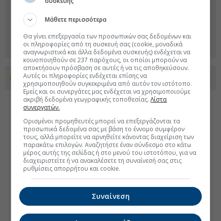
συσκευής
Μάθετε περισσότερα
Θα γίνει επεξεργασία των προσωπικών σας δεδομένων και
οι πληροφορίες από τη συσκευή σας (cookie, μοναδικά
αναγνωριστικά και άλλα δεδομένα συσκευής) ενδέχεται να
κοινοποιηθούν σε 237 παρόχους, οι οποίοι μπορούν να
αποκτήσουν πρόσβαση σε αυτές ή να τις αποθηκεύσουν.
Αυτές οι πληροφορίες ενδέχεται επίσης να
Προσθέστε το euro2day.gr στο Discover
χρησιμοποιηθούν συγκεκριμένα από αυτόν τον ιστότοπο.
Εμείς και οι συνεργάτες μας ενδέχεται να χρησιμοποιούμε
ακριβή δεδομένα γεωγραφικής τοποθεσίας.
Λίστα
συνεργατών.
Ορισμένοι προμηθευτές μπορεί να επεξεργάζονται τα
προσωπικά δεδομένα σας με βάση το έννομο συμφέρον
τους, αλλά μπορείτε να αρνηθείτε κάνοντας διαχείριση των
παρακάτω επιλογών. Αναζητήστε έναν σύνδεσμο στο κάτω
μέρος αυτής της σελίδας ή στο μενού του ιστοτόπου, για να
διαχειριστείτε ή να ανακαλέσετε τη συναίνεσή σας στις
ρυθμίσεις απορρήτου και cookie.
Συναίνεση