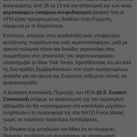
αναγνώρισης από 26 σε 15 και την απόσυρση και των οκτώ
αεροσκαφών εναέριου ανεφοδιασμού
(tanker) που οι
ΗΠΑ είχαν προηγουμένως διαθέσει στην Ευρώπη,
σύμφωνα με το δημοσίευμα.
Επιπλέον, στοχεύει στην αναδιάταξη ενός υποβρυχίου
εκτόξευσης πυραύλων και ενός αεροπλανοφόρου, μαζί με
αρκετά πολεμικά πλοία και δεκάδες αεροσκάφη που
συμμετέχουν στις αποστολές του αεροπλανοφόρου,
υποστήριξαν οι New York Times, προσθέτοντας ότι μία από
τις δύο ομάδες βομβαρδιστικών που είχαν προηγουμένως
ανατεθεί για την άμυνα της Ευρώπης ενδέχεται επίσης να
ανακατανεμηθεί.
Η Διοίκηση Ανατολικής Περιοχής των ΗΠΑ
(U.S. Eastern
Command)
ανέφερε σε ανακοίνωσή της την περασμένη
εβδομάδα ότι θα
«προσαρμόσει στο κατάλληλο μέγεθος»
(
«rightsize»
) τη συνεισφορά της στο NATO Force Model,
χωρίς να παράσχει περαιτέρω λεπτομέρειες.
Το Reuters είχε μεταδώσει τον Μάιο ότι οι Ηνωμένες
Πολιτείες σχεδίαζαν να περιορίσουν τις στρατιωτικές