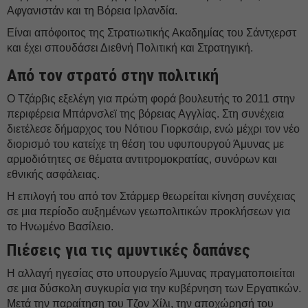
Αφγανιστάν και τη Βόρεια Ιρλανδία.
Είναι απόφοιτος της Στρατιωτικής Ακαδημίας του Σάντχερστ
και έχει σπουδάσει Διεθνή Πολιτική και Στρατηγική.
Από τον στρατό στην πολιτική
Ο Τζάρβις εξελέγη για πρώτη φορά βουλευτής το 2011 στην
περιφέρεια Μπάρνσλεϊ της βόρειας Αγγλίας. Στη συνέχεια
διετέλεσε δήμαρχος του Νότιου Γιορκσάιρ, ενώ μέχρι τον νέο
διορισμό του κατείχε τη θέση του υφυπουργού Άμυνας με
αρμοδιότητες σε θέματα αντιτρομοκρατίας, συνόρων και
εθνικής ασφάλειας.
Η επιλογή του από τον Στάρμερ θεωρείται κίνηση συνέχειας
σε μια περίοδο αυξημένων γεωπολιτικών προκλήσεων για
το Ηνωμένο Βασίλειο.
Πιέσεις για τις αμυντικές δαπάνες
Η αλλαγή ηγεσίας στο υπουργείο Άμυνας πραγματοποιείται
σε μια δύσκολη συγκυρία για την κυβέρνηση των Εργατικών.
Μετά την παραίτηση του Τζον Χίλι, την αποχώρησή του