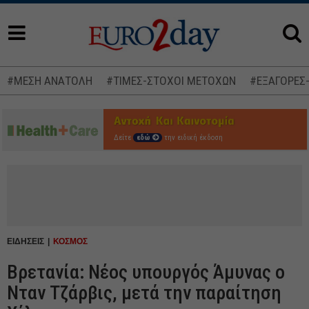
#ΜΕΣΗ ΑΝΑΤΟΛΗ
#ΤΙΜΕΣ-ΣΤΟΧΟΙ ΜΕΤΟΧΩΝ
#ΕΞΑΓΟΡΕΣ
Δείτε
εδώ
την ειδική έκδοση
ΕΙΔΗΣΕΙΣ
ΚΟΣΜΟΣ
Βρετανία: Νέος υπουργός Άμυνας ο
Νταν Τζάρβις, μετά την παραίτηση