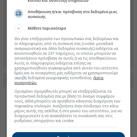
κοινού και ανάπτυξη υπηρεσιών
Αποθήκευση ή/και πρόσβαση στα δεδομένα μιας
συσκευής
Μάθετε περισσότερα
Θα γίνει επεξεργασία των προσωπικών σας δεδομένων και
οι πληροφορίες από τη συσκευή σας (cookie, μοναδικά
αναγνωριστικά και άλλα δεδομένα συσκευής) ενδέχεται να
κοινοποιηθούν σε 237 παρόχους, οι οποίοι μπορούν να
αποκτήσουν πρόσβαση σε αυτές ή να τις αποθηκεύσουν.
Αυτές οι πληροφορίες ενδέχεται επίσης να
χρησιμοποιηθούν συγκεκριμένα από αυτόν τον ιστότοπο.
Εμείς και οι συνεργάτες μας ενδέχεται να χρησιμοποιούμε
ακριβή δεδομένα γεωγραφικής τοποθεσίας.
Λίστα
Προσθέστε το euro2day.gr στο Discover
συνεργατών.
Ορισμένοι προμηθευτές μπορεί να επεξεργάζονται τα
προσωπικά δεδομένα σας με βάση το έννομο συμφέρον
τους, αλλά μπορείτε να αρνηθείτε κάνοντας διαχείριση των
παρακάτω επιλογών. Αναζητήστε έναν σύνδεσμο στο κάτω
μέρος αυτής της σελίδας ή στο μενού του ιστοτόπου, για να
διαχειριστείτε ή να ανακαλέσετε τη συναίνεσή σας στις
ρυθμίσεις απορρήτου και cookie.