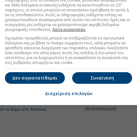
πληροφορίες από τη συσκευή σας (cookie, μοναδικά αναγνωριστικά
και άλλα δεδομένα συσκευής) ενδέχεται να κοινοποιηθούν σε 237
παρόχους, οι οποίοι μπορούν να αποκτήσουν πρόσβαση σε αυτές ή
να τις αποθηκεύσουν. Αυτές οι πληροφορίες ενδέχεται επίσης να
χρησιμοποιηθούν συγκεκριμένα από αυτόν τον ιστότοπο. Εμείς και οι
συνεργάτες μας ενδέχεται να χρησιμοποιούμε ακριβή δεδομένα
γεωγραφικής τοποθεσίας.
Λίστα συνεργατών.
Ορισμένοι προμηθευτές μπορεί να επεξεργάζονται τα προσωπικά
δεδομένα σας με βάση το έννομο συμφέρον τους, αλλά μπορείτε να
αρνηθείτε κάνοντας διαχείριση των παρακάτω επιλογών. Αναζητήστε
έναν σύνδεσμο στο κάτω μέρος αυτής της σελίδας ή στο μενού του
ιστοτόπου, για να διαχειριστείτε ή να ανακαλέσετε τη συναίνεσή σας
ΧΝΟΛΟΓΙΑ - TELECOMS
στις ρυθμίσεις απορρήτου και cookie.
υς στη μάχη με τις πυρκαγιές -Τι είναι το Hellenic Fire
Δεν συγκατατίθεμαι
Συναίνεση
(12:04 05/08/2026)
Διαχείριση επιλογών
ω από 1 εκατ. λέξεις μνήμης
(09:51 05/08/2026)
τά το άλμα στις δαπάνες
(09:04 05/08/2026)