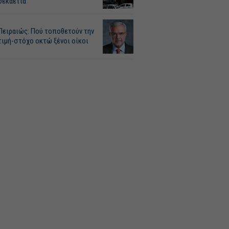
δεκαετία
Πειραιώς: Πού τοποθετούν την
τιμή-στόχο οκτώ ξένοι οίκοι