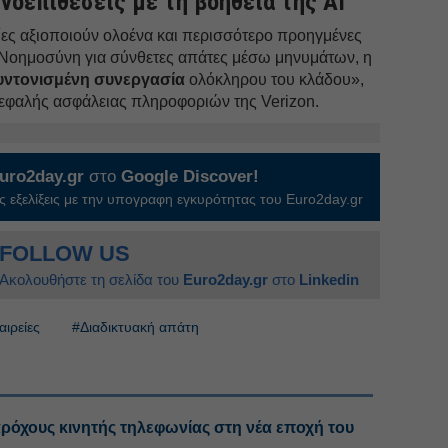
νοεπιθέσεις με τη βοήθεια της AI
ες αξιοποιούν ολοένα και περισσότερο προηγμένες
 Νοημοσύνη για σύνθετες απάτες μέσω μηνυμάτων, η
υντονισμένη συνεργασία
ολόκληρου του κλάδου»,
κεφαλής ασφάλειας πληροφοριών της Verizon.
uro2day.gr
στο
Google Discover!
 εξελίξεις με την υπογραφη εγκυρότητας του Euro2day.gr
FOLLOW US
Ακολουθήστε τη σελίδα του
Euro2day.gr
στο
Linkedin
αιρείες
#Διαδικτυακή απάτη
ρόχους κινητής τηλεφωνίας στη νέα εποχή του