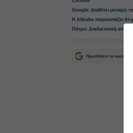
Chrome
Google: Διαθέτει μετοχές τ
Η Alibaba παρουσιάζει AI-
Πάτρα: Διαδικτυακή απάτη
Προσθέστε το euro2day