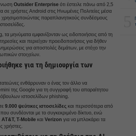
γάνωση
Outsider
Enterprise
ότι έστειλε πάνω από 2,5
α σε χρήστες Android στις Ηνωμένες Πολιτείες μέσα
5
, χρησιμοποιώντας παραπλανητικούς συνδέσμους
στοσελίδες.
, τα μηνύματα εμφανίζονταν ως ειδοποιήσεις από τη
πηρεσίες και περιείχαν προειδοποιήσεις για δήθεν
ημερώσεις για αποστολές δεμάτων, με στόχο την
ωπικών στοιχείων.
οιήθηκε για τη δημιουργία των
πατεώνες ενθάρρυναν ο ένας τον άλλο να
mini της Google για τη συγγραφή του απαραίτητου
κόβουλων ιστοσελίδων phishing.
ισε
9.000 ψεύτικες ιστοσελίδες
και περισσότερα από
που συνδέονται με το συγκεκριμένο δίκτυο, ενώ
ς
AT&T, T-Mobile
και
Verizon
για να μπλοκάρει τα
ς χρήστες.