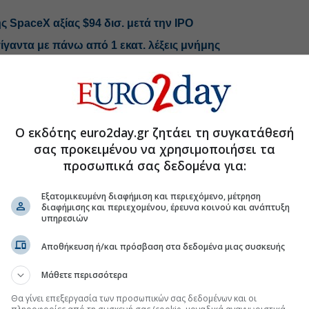
ης SpaceX αξίας $94 δισ. μετά την IPO
γίγαντα με πάνω από 1 εκατ. λέξεις μνήμης
 με θύμα 44χρονη
Ο εκδότης euro2day.gr ζητάει τη συγκατάθεσή
.gr στο Discover
σας προκειμένου να χρησιμοποιήσει τα
προσωπικά σας δεδομένα για:
Εξατομικευμένη διαφήμιση και περιεχόμενο, μέτρηση
διαφήμισης και περιεχομένου, έρευνα κοινού και ανάπτυξη
υπηρεσιών
Αποθήκευση ή/και πρόσβαση στα δεδομένα μιας συσκευής
Μάθετε περισσότερα
Θα γίνει επεξεργασία των προσωπικών σας δεδομένων και οι