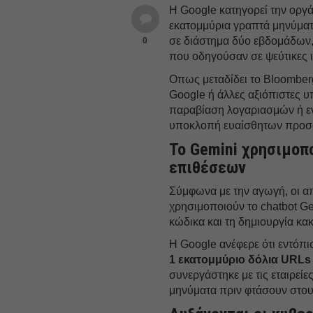
Η Google κατηγορεί την ορ
εκατομμύρια γραπτά μηνύματ
σε διάστημα δύο εβδομάδων
0
που οδηγούσαν σε ψεύτικες ι
Οπως μεταδίδει το Bloomberg
Google ή άλλες αξιόπιστες υ
παραβίαση λογαριασμών ή εν
υποκλοπή ευαίσθητων προσ
Το Gemini χρησιμοπ
επιθέσεων
Σύμφωνα με την αγωγή, οι α
χρησιμοποιούν το chatbot Ge
κώδικα και τη δημιουργία κα
Η Google ανέφερε ότι εντόπ
1 εκατομμύριο δόλια URLs
συνεργάστηκε με τις εταιρείε
μηνύματα πριν φτάσουν στου