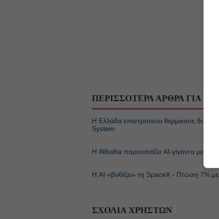
ΠΕΡΙΣΣΟΤΕΡΑ ΑΡΘΡΑ ΓΙΑ
ΤΕ
Η Ελλάδα επιστρατεύει θερμικούς δορυφόρο
System
Η Alibaba παρουσιάζει AI-γίγαντα με πάν
Η AI «βυθίζει» τη SpaceX - Πτώση 7% με
ΣΧΟΛΙΑ ΧΡΗΣΤΩΝ