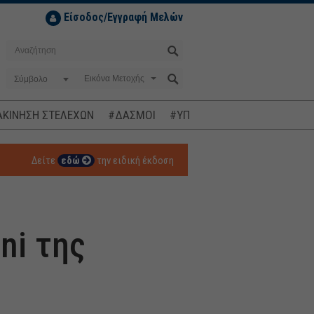
Είσοδος/Εγγραφή Μελών
Σύμβολο
ΚΙΝΗΣΗ ΣΤΕΛΕΧΩΝ
#ΔΑΣΜΟΙ
#ΥΠΟΚΛΟΠΕΣ
#ΠΛΗΘΩΡΙΣΜ
Δείτε
εδώ
την ειδική έκδοση
ni της