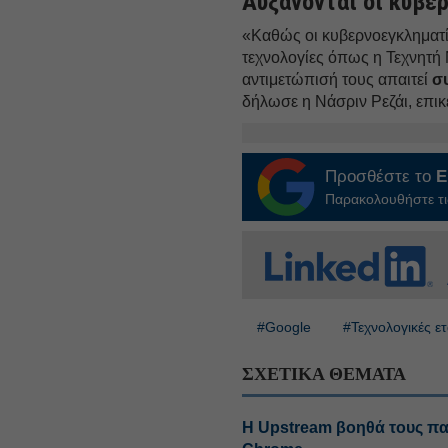
Αυξάνονται οι κυβερ
«Καθώς οι κυβερνοεγκληματί
τεχνολογίες όπως η Τεχνητή
αντιμετώπισή τους απαιτεί
σ
δήλωσε η Νάσριν Ρεζάι, επι
Προσθέστε το
E
Παρακολουθήστε τις
#Google
#Τεχνολογικές ετ
ΣΧΕΤΙΚΑ ΘΕΜΑΤΑ
Η Upstream βοηθά τους πα