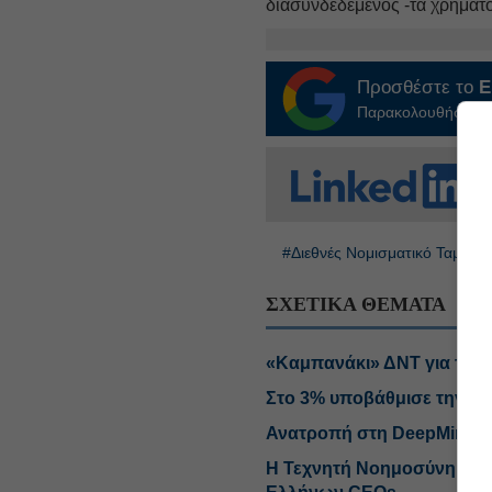
διασυνδεδεμένος -τα χρηματο
Προσθέστε το
E
Παρακολουθήστε τις
#Διεθνές Νομισματικό Ταμείο,
ΣΧΕΤΙΚΑ ΘΕΜΑΤΑ
«Καμπανάκι» ΔΝΤ για το 
Στο 3% υποβάθμισε την πα
Ανατροπή στη DeepMind: Ο
Η Τεχνητή Νοημοσύνη στις