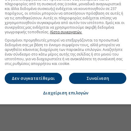
πληροφορίες από τη συσκευή σας (cookie, μοναδικά αναγνωριστικά
και άλλα δεδομένα συσκευής) ενδέχεται να κοινοποιηθούν σε 237
παρόχους, οι οποίοι μπορούν να αποκτήσουν πρόσβαση σε αυτές ή
να τις αποθηκεύσουν. Αυτές οι πληροφορίες ενδέχεται επίσης να
χρησιμοποιηθούν συγκεκριμένα από αυτόν τον ιστότοπο. Εμείς και οι
.gr στο Discover
συνεργάτες μας ενδέχεται να χρησιμοποιούμε ακριβή δεδομένα
γεωγραφικής τοποθεσίας.
Λίστα συνεργατών.
Ορισμένοι προμηθευτές μπορεί να επεξεργάζονται τα προσωπικά
δεδομένα σας με βάση το έννομο συμφέρον τους, αλλά μπορείτε να
αρνηθείτε κάνοντας διαχείριση των παρακάτω επιλογών. Αναζητήστε
έναν σύνδεσμο στο κάτω μέρος αυτής της σελίδας ή στο μενού του
ιστοτόπου, για να διαχειριστείτε ή να ανακαλέσετε τη συναίνεσή σας
στις ρυθμίσεις απορρήτου και cookie.
Δεν συγκατατίθεμαι
Συναίνεση
Διαχείριση επιλογών