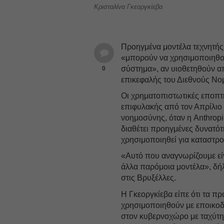
Κρισταλίνα Γκεοργκίεβα
Προηγμένα μοντέλα τεχνητής
«μπορούν να χρησιμοποιηθού
σύστημα», αν υιοθετηθούν α
0
επικεφαλής του Διεθνούς Νομ
Οι χρηματοπιστωτικές εποπτ
επιφυλακής από τον Απρίλιο 
νοημοσύνης, όταν η Anthropi
διαθέτει προηγμένες δυνατό
χρησιμοποιηθεί για καταστρο
«Αυτό που αναγνωρίζουμε είν
άλλα παρόμοια μοντέλα», δή
στις Βρυξέλλες.
Η Γκεοργκίεβα είπε ότι τα 
χρησιμοποιηθούν με εποικοδ
στον κυβερνοχώρο με ταχύτητ