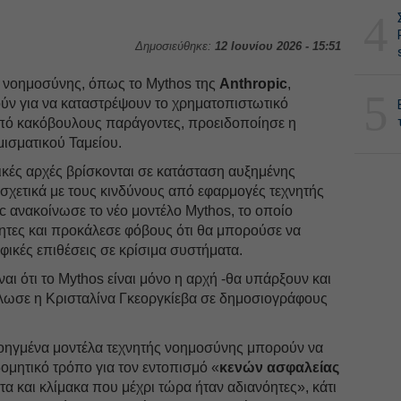
4
Δημοσιεύθηκε:
12 Ιουνίου 2026 - 15:51
 νοημοσύνης, όπως το Mythos της
Anthropic
,
5
ν για να καταστρέψουν το χρηματοπιστωτικό
πό κακόβουλους παράγοντες, προειδοποίησε η
ισματικού Ταμείου.
ικές αρχές βρίσκονται σε κατάσταση αυξημένης
σχετικά με τους κινδύνους από εφαρμογές τεχνητής
c ανακοίνωσε το νέο μοντέλο Mythos, το οποίο
τητες και προκάλεσε φόβους ότι θα μπορούσε να
φικές επιθέσεις σε κρίσιμα συστήματα.
αι ότι το Mythos είναι μόνο η αρχή -θα υπάρξουν και
λωσε η Κρισταλίνα Γκεοργκίεβα σε δημοσιογράφους
προηγμένα μοντέλα τεχνητής νοημοσύνης μπορούν να
ομητικό τρόπο για τον εντοπισμό «
κενών ασφαλείας
α και κλίμακα που μέχρι τώρα ήταν αδιανόητες», κάτι