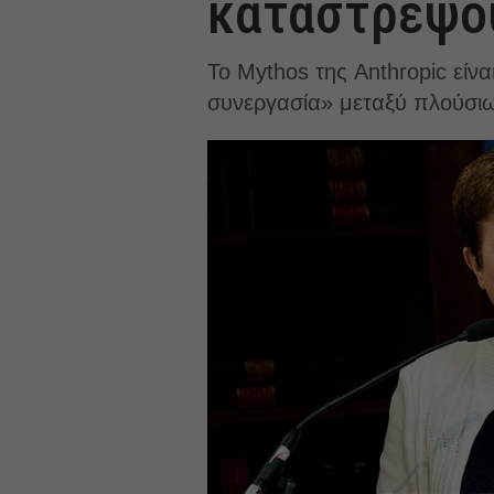
καταστρέψο
Το Mythos της Anthropic είν
συνεργασία» μεταξύ πλούσιω