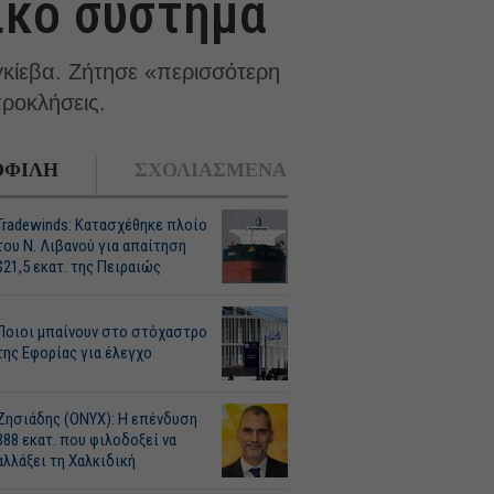
ικό σύστημα
γκίεβα. Ζήτησε «περισσότερη
ροκλήσεις.
ΦΙΛΗ
ΣΧΟΛΙΑΣΜΕΝΑ
Tradewinds: Κατασχέθηκε πλοίο
του Ν. Λιβανού για απαίτηση
$21,5 εκατ. της Πειραιώς
Ποιοι μπαίνουν στο στόχαστρο
της Εφορίας για έλεγχο
Ζησιάδης (ONYX): Η επένδυση
388 εκατ. που φιλοδοξεί να
αλλάξει τη Χαλκιδική