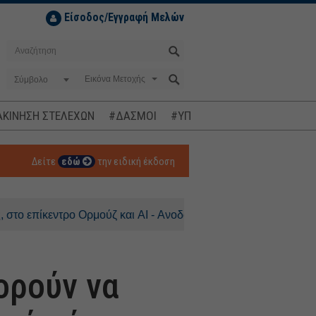
Είσοδος/Εγγραφή Μελών
Σύμβολο
ΚΙΝΗΣΗ ΣΤΕΛΕΧΩΝ
#ΔΑΣΜΟΙ
#ΥΠΟΚΛΟΠΕΣ
#ΠΛΗΘΩΡΙΣΜ
Δείτε
εδώ
την ειδική έκδοση
ντρο Ορμούζ και AI - Ανοδος 0,3% για τον DAX
ορούν να