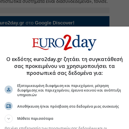
πιστωτικά συστήματα είναι διασυνδεδεμένα», τόνισε.
uro2day.gr
στο
Google Discover!
 εξελίξεις με την υπογραφη εγκυρότητας του Euro2day.gr
FOLLOW US
Ακολουθήστε τη σελίδα του
Euro2day.gr
στο
Linkedin
Ο εκδότης euro2day.gr ζητάει τη συγκατάθεσή
σας προκειμένου να χρησιμοποιήσει τα
 ΔΝΤ
#Τεχνητή Νοημοσύνη
προσωπικά σας δεδομένα για:
Εξατομικευμένη διαφήμιση και περιεχόμενο, μέτρηση
διαφήμισης και περιεχομένου, έρευνα κοινού και ανάπτυξη
υπηρεσιών
δημόσιο χρέος στην Ευρώπη
γκόσμια ανάπτυξη για το 2026 το ΔΝΤ
Αποθήκευση ή/και πρόσβαση στα δεδομένα μιας συσκευής
 Ντέμις Χασάμπις αφήνει τη θέση του CEO
Μάθετε περισσότερα
 κορυφαίες στρατηγικές προτεραιότητες των
Θα γίνει επεξεργασία των προσωπικών σας δεδομένων και οι