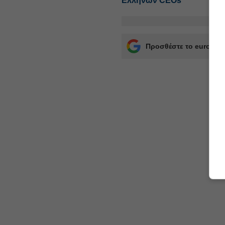
Ελλήνων CEOs
Προσθέστε το euro2day