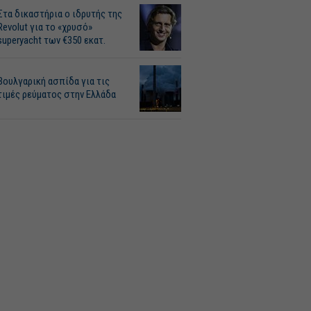
Στα δικαστήρια ο ιδρυτής της
Revolut για το «χρυσό»
superyacht των €350 εκατ.
Βουλγαρική ασπίδα για τις
τιμές ρεύματος στην Ελλάδα