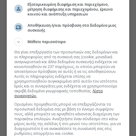
Εξατομικευμένη διαφήμιση και περιεχόμενο,
μέτρηση διαφήμισης και περιεχομένου, έρευνα
κοινού και ανάπτυξη υπηρεσιών
Αποθήκευση ή/και πρόσβαση στα δεδομένα μιας
συσκευής
Μάθετε περισσότερα
Θα γίνει επεξεργασία των προσωπικών σας δεδομένων και
οι πληροφορίες από τη συσκευή σας (cookie, μοναδικά
αναγνωριστικά και άλλα δεδομένα συσκευής) ενδέχεται να
κοινοποιηθούν σε 237 παρόχους, οι οποίοι μπορούν να
αποκτήσουν πρόσβαση σε αυτές ή να τις αποθηκεύσουν.
Αυτές οι πληροφορίες ενδέχεται επίσης να
χρησιμοποιηθούν συγκεκριμένα από αυτόν τον ιστότοπο.
Εμείς και οι συνεργάτες μας ενδέχεται να χρησιμοποιούμε
ακριβή δεδομένα γεωγραφικής τοποθεσίας.
Λίστα
συνεργατών.
Ορισμένοι προμηθευτές μπορεί να επεξεργάζονται τα
προσωπικά δεδομένα σας με βάση το έννομο συμφέρον
τους, αλλά μπορείτε να αρνηθείτε κάνοντας διαχείριση των
παρακάτω επιλογών. Αναζητήστε έναν σύνδεσμο στο κάτω
μέρος αυτής της σελίδας ή στο μενού του ιστοτόπου, για να
διαχειριστείτε ή να ανακαλέσετε τη συναίνεσή σας στις
ρυθμίσεις απορρήτου και cookie.