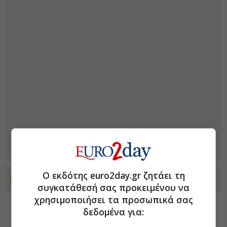
Ο εκδότης euro2day.gr ζητάει τη
Προσθέστε το euro2day.gr στο Discover
συγκατάθεσή σας προκειμένου να
χρησιμοποιήσει τα προσωπικά σας
δεδομένα για: