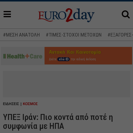
#ΜΕΣΗ ΑΝΑΤΟΛΗ
#ΤΙΜΕΣ-ΣΤΟΧΟΙ ΜΕΤΟΧΩΝ
#ΕΞΑΓΟΡΕΣ
Δείτε
εδώ
την ειδική έκδοση
ΕΙΔΗΣΕΙΣ
ΚΟΣΜΟΣ
YΠΕΞ Ιράν: Πιο κοντά από ποτέ η
συμφωνία με ΗΠΑ