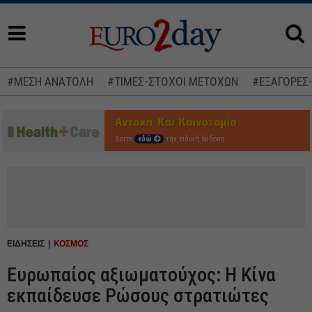
#ΜΕΣΗ ΑΝΑΤΟΛΗ
#ΤΙΜΕΣ-ΣΤΟΧΟΙ ΜΕΤΟΧΩΝ
#ΕΞΑΓΟΡΕΣ
Δείτε
εδώ
την ειδική έκδοση
ΕΙΔΗΣΕΙΣ
ΚΟΣΜΟΣ
Ευρωπαίος αξιωματούχος: Η Κίνα
εκπαίδευσε Ρώσους στρατιώτες