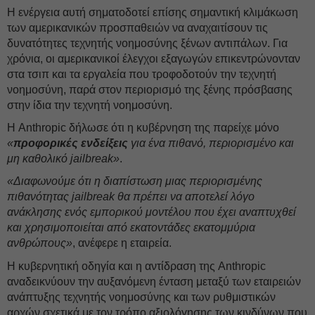
Η ενέργεια αυτή σηματοδοτεί επίσης σημαντική κλιμάκωση
των αμερικανικών προσπαθειών να αναχαιτίσουν τις
δυνατότητες τεχνητής νοημοσύνης ξένων αντιπάλων. Για
χρόνια, οι αμερικανικοί έλεγχοι εξαγωγών επικεντρώνονταν
στα τσιπ και τα εργαλεία που τροφοδοτούν την τεχνητή
νοημοσύνη, παρά στον περιορισμό της ξένης πρόσβασης
στην ίδια την τεχνητή νοημοσύνη.
Η Anthropic δήλωσε ότι η κυβέρνηση της παρείχε μόνο
«
προφορικές ενδείξεις
για ένα πιθανό, περιορισμένο και
μη καθολικό jailbreak»
.
«Διαφωνούμε ότι η διαπίστωση μιας περιορισμένης
πιθανότητας jailbreak θα πρέπει να αποτελεί λόγο
ανάκλησης ενός εμπορικού μοντέλου που έχει αναπτυχθεί
και χρησιμοποιείται από εκατοντάδες εκατομμύρια
ανθρώπους»
, ανέφερε η εταιρεία.
Η κυβερνητική οδηγία και η αντίδραση της Anthropic
αναδεικνύουν την αυξανόμενη ένταση μεταξύ των εταιρειών
ανάπτυξης τεχνητής νοημοσύνης και των ρυθμιστικών
αρχών σχετικά με τον τρόπο αξιολόγησης των κινδύνων που