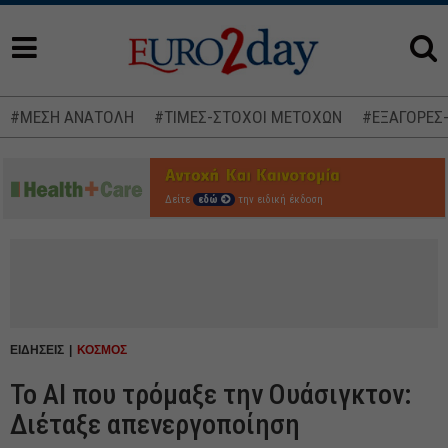
#ΜΕΣΗ ΑΝΑΤΟΛΗ
#ΤΙΜΕΣ-ΣΤΟΧΟΙ ΜΕΤΟΧΩΝ
#ΕΞΑΓΟΡΕΣ
Δείτε
εδώ
την ειδική έκδοση
ΕΙΔΗΣΕΙΣ
ΚΟΣΜΟΣ
Το AI που τρόμαξε την Ουάσιγκτον:
Διέταξε απενεργοποίηση