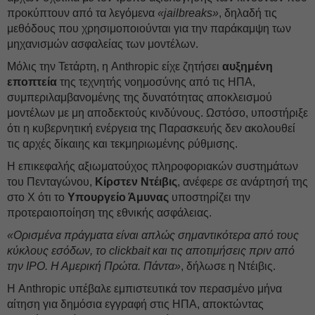
προκύπτουν από τα λεγόμενα
«jailbreaks»
, δηλαδή τις
μεθόδους που χρησιμοποιούνται για την παράκαμψη των
μηχανισμών ασφαλείας των μοντέλων.
Μόλις την Τετάρτη, η Anthropic είχε ζητήσει
αυξημένη
εποπτεία
της τεχνητής νοημοσύνης από τις ΗΠΑ,
συμπεριλαμβανομένης της δυνατότητας αποκλεισμού
μοντέλων με μη αποδεκτούς κινδύνους. Ωστόσο, υποστήριξε
ότι η κυβερνητική ενέργεια της Παρασκευής δεν ακολουθεί
τις αρχές δίκαιης και τεκμηριωμένης ρύθμισης.
Η επικεφαλής αξιωματούχος πληροφοριακών συστημάτων
του Πενταγώνου,
Κίρστεν Ντέιβις
, ανέφερε σε ανάρτησή της
στο X ότι το
Υπουργείο Άμυνας
υποστηρίζει την
προτεραιοποίηση της εθνικής ασφάλειας.
«Ορισμένα πράγματα είναι απλώς σημαντικότερα από τους
κύκλους εσόδων, το clickbait και τις αποτιμήσεις πριν από
την IPO. Η Αμερική Πρώτα. Πάντα»
, δήλωσε η Ντέιβις.
Η Anthropic υπέβαλε εμπιστευτικά τον περασμένο μήνα
αίτηση για δημόσια εγγραφή στις ΗΠΑ, αποκτώντας