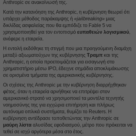
Anthropic σε ανακοίνωσή της.
Κατά την κατανόηση της Anthropic, η κυβέρνηση θεωρεί ότι
υπάρχει μέθοδος παράκαμψης ή
«jailbreaking»
μιας
δικλίδας ασφαλείας που θα εμπόδιζε το Fable 5 να
χρησιμοποιηθεί για τον εντοπισμό
ευπαθειών λογισμικού
,
ανέφερε η εταιρεία.
Η εντολή εκδόθηκε τη στιγμή που μια προηγούμενη διαμάχη
μεταξύ αξιωματούχων της κυβέρνησης
Τραμπ
και της
Anthropic, η οποία προετοιμάζεται για εισαγωγή στο
χρηματιστήριο μέσω IPO, έδειχνε σημάδια αποκλιμάκωσης
σε ορισμένα τμήματα της αμερικανικής κυβέρνησης.
Οι σχέσεις της Anthropic με την κυβέρνηση διαρρήχθηκαν
φέτος, όταν η εταιρεία αρνήθηκε να επιτρέψει στον
αμερικανικό στρατό να χρησιμοποιεί τα μοντέλα τεχνητής
νοημοσύνης της για εγχώρια επιτήρηση και πλήρως
αυτόνομα οπλικά συστήματα, θυμίζει το Reuters. Η
κυβέρνηση αντέδρασε τοποθετώντας την Anthropic σε
μαύρη λίστα
αλυσίδας εφοδιασμού, μέτρο που πρόκειται να
τεθεί σε ισχύ αργότερα μέσα στο έτος.