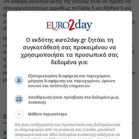
«Η καθαρή συνέπεια αυτής της εντολής είναι ότι πρέπει να
απενεργοποιήσουμε αιφνιδίως τα Fable 5 και Mythos 5 για
όλους τους πελάτες μας, προκειμένου να διασφαλίσουμε τη
συμμόρφωση. Η πρόσβαση σε όλα τα υπόλοιπα μοντέλα της
Anthropic δεν θα επηρεαστεί»
, ανέφερε η εταιρεία.
Η Anthropic δήλωσε ότι πιστεύει πως υπάρχει μια
Ο εκδότης euro2day.gr ζητάει τη
«
παρεξήγηση
»
και ότι εργάζεται για την αποκατάσταση της
συγκατάθεσή σας προκειμένου να
πρόσβασης στα μοντέλα το συντομότερο δυνατό.
«Εάν αυτό
χρησιμοποιήσει τα προσωπικά σας
το πρότυπο εφαρμοζόταν σε ολόκληρο τον κλάδο,
δεδομένα για:
πιστεύουμε ότι ουσιαστικά θα σταματούσε κάθε νέα
ανάπτυξη μοντέλων από όλους τους παρόχους προηγμένων
Εξατομικευμένη διαφήμιση και περιεχόμενο,
μοντέλων τεχνητής νοημοσύνης»
, ανέφερε η εταιρεία.
μέτρηση διαφήμισης και περιεχομένου, έρευνα
κοινού και ανάπτυξη υπηρεσιών
Αποθήκευση ή/και πρόσβαση στα δεδομένα μιας
#Τεχνητή Νοημοσύνη
#Anthropic
συσκευής
Μάθετε περισσότερα
ΣΧΕΤΙΚΑ ΘΕΜΑΤΑ
Θα γίνει επεξεργασία των προσωπικών σας δεδομένων και
οι πληροφορίες από τη συσκευή σας (cookie, μοναδικά
Χακάρουν... αυτοβούλως μοντέλα ΑΙ των Anthropic και
αναγνωριστικά και άλλα δεδομένα συσκευής) ενδέχεται να