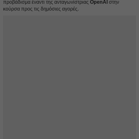
προβάδισμα έναντι της ανταγωνίστριας
OpenAI
στην
κούρσα προς τις δημόσιες αγορές.