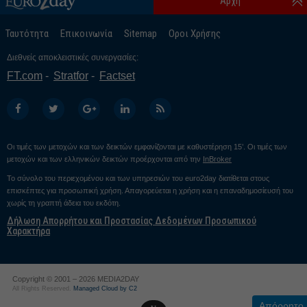
Αρχή
Ταυτότητα
Επικοινωνία
Sitemap
Οροι Χρήσης
Διεθνείς αποκλειστικές συνεργασίες:
FT.com
Stratfor
Factset
Οι τιμές των μετοχών και των δεικτών εμφανίζονται με καθυστέρηση 15’. Οι τιμές των
μετοχών και των ελληνικών δεικτών προέρχονται από την
InBroker
Το σύνολο του περιεχομένου και των υπηρεσιών του euro2day διατίθεται στους
επισκέπτες για προσωπική χρήση. Απαγορεύεται η χρήση και η επαναδημοσίευσή του
χωρίς τη γραπτή άδεια του εκδότη.
Δήλωση Απορρήτου και Προστασίας Δεδομένων Προσωπικού
Χαρακτήρα
Copyright © 2001 – 2026 MEDIA2DAY
All Rights Reserved.
Managed Cloud by C2
Απόρρητο