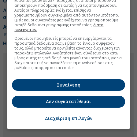
κοινοποιηθούν σε 237 παρόχους, οι οποίοι μπορούν να
OpenAI
αποκτήσουν πρόσβαση σε αυτές ή να τις αποθηκεύσουν.
Αυτές οι πληροφορίες ενδέχεται επίσης να
Anthropic: Τα μοντέλα AI παραβίασαν κατά λάθος
χρησιμοποιηθούν συγκεκριμένα από αυτόν τον ιστότοπο.
συστήματα τριών Οργανισμών
Εμείς και οι συνεργάτες μας ενδέχεται να χρησιμοποιούμε
ακριβή δεδομένα γεωγραφικής τοποθεσίας.
Λίστα
Ανατροπή στη DeepMind: Ο Ντέμις Χασάμπις αφήνει
συνεργατών.
τη θέση του CEO
Ορισμένοι προμηθευτές μπορεί να επεξεργάζονται τα
προσωπικά δεδομένα σας με βάση το έννομο συμφέρον
Η AMD επενδύει έως και $5 δισ. στην Anthropic
τους, αλλά μπορείτε να αρνηθείτε κάνοντας διαχείριση των
παρακάτω επιλογών. Αναζητήστε έναν σύνδεσμο στο κάτω
μέρος αυτής της σελίδας ή στο μενού του ιστοτόπου, για να
διαχειριστείτε ή να ανακαλέσετε τη συναίνεσή σας στις
ρυθμίσεις απορρήτου και cookie.
Συναίνεση
Δεν συγκατατίθεμαι
Διαχείριση επιλογών