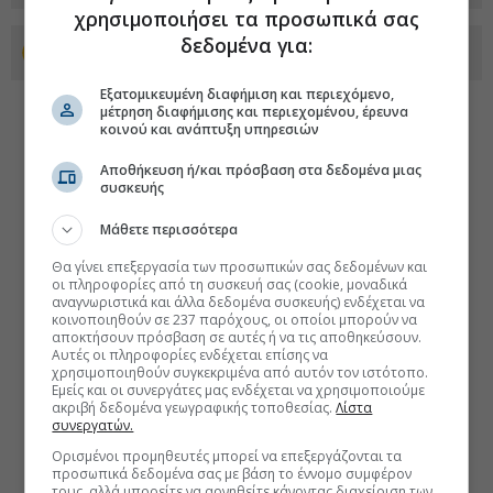
χρησιμοποιήσει τα προσωπικά σας
δεδομένα για:
Προσθέστε το euro2day.gr στο Discover
Εξατομικευμένη διαφήμιση και περιεχόμενο,
μέτρηση διαφήμισης και περιεχομένου, έρευνα
κοινού και ανάπτυξη υπηρεσιών
Αποθήκευση ή/και πρόσβαση στα δεδομένα μιας
συσκευής
Μάθετε περισσότερα
Θα γίνει επεξεργασία των προσωπικών σας δεδομένων και
οι πληροφορίες από τη συσκευή σας (cookie, μοναδικά
αναγνωριστικά και άλλα δεδομένα συσκευής) ενδέχεται να
κοινοποιηθούν σε 237 παρόχους, οι οποίοι μπορούν να
αποκτήσουν πρόσβαση σε αυτές ή να τις αποθηκεύσουν.
Αυτές οι πληροφορίες ενδέχεται επίσης να
χρησιμοποιηθούν συγκεκριμένα από αυτόν τον ιστότοπο.
Εμείς και οι συνεργάτες μας ενδέχεται να χρησιμοποιούμε
ακριβή δεδομένα γεωγραφικής τοποθεσίας.
Λίστα
συνεργατών.
Ορισμένοι προμηθευτές μπορεί να επεξεργάζονται τα
προσωπικά δεδομένα σας με βάση το έννομο συμφέρον
τους, αλλά μπορείτε να αρνηθείτε κάνοντας διαχείριση των