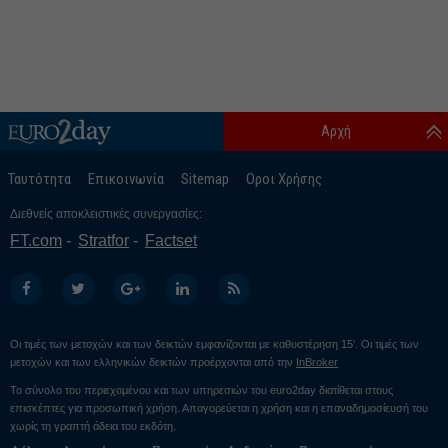
Αρχή
Ταυτότητα
Επικοινωνία
Sitemap
Οροι Χρήσης
Διεθνείς αποκλειστικές συνεργασίες:
FT.com
Stratfor
Factset
Οι τιμές των μετοχών και των δεικτών εμφανίζονται με καθυστέρηση 15’. Οι τιμές των
μετοχών και των ελληνικών δεικτών προέρχονται από την
InBroker
Το σύνολο του περιεχομένου και των υπηρεσιών του euro2day διατίθεται στους
επισκέπτες για προσωπική χρήση. Απαγορεύεται η χρήση και η επαναδημοσίευσή του
χωρίς τη γραπτή άδεια του εκδότη.